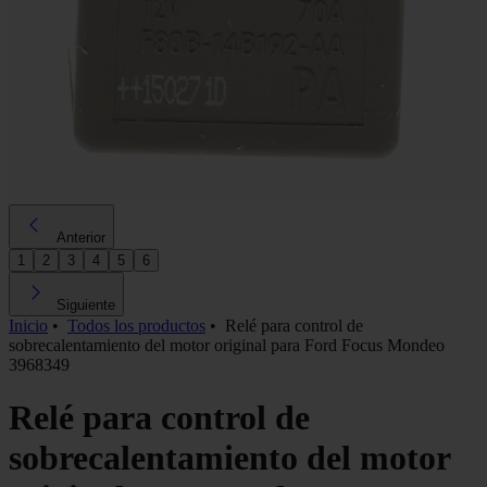
Anterior
1
2
3
4
5
6
Siguiente
Inicio
•
Todos los productos
•
Relé para control de
sobrecalentamiento del motor original para Ford Focus Mondeo
3968349
Relé para control de
sobrecalentamiento del motor