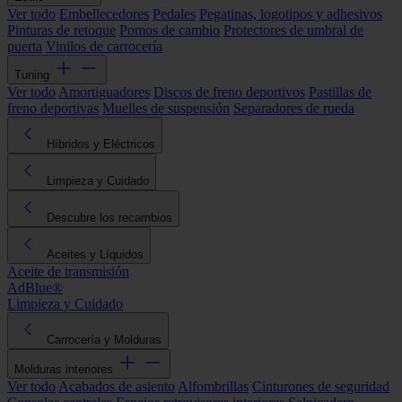
Ver todo
Embellecedores
Pedales
Pegatinas, logotipos y adhesivos
Pinturas de retoque
Pomos de cambio
Protectores de umbral de
puerta
Vinilos de carrocería
Tuning
Ver todo
Amortiguadores
Discos de freno deportivos
Pastillas de
freno deportivas
Muelles de suspensión
Separadores de rueda
Híbridos y Eléctricos
Limpieza y Cuidado
Descubre los recambios
Aceites y Líquidos
Aceite de transmisión
AdBlue®
Limpieza y Cuidado
Carrocería y Molduras
Molduras interiores
Ver todo
Acabados de asiento
Alfombrillas
Cinturones de seguridad