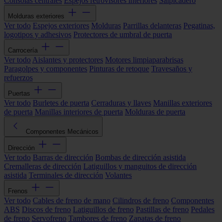
Consolas centrales
Espejos retrovisores interiores
Salpicadero
Molduras exteriores
Ver todo
Espejos exteriores
Molduras
Parrillas delanteras
Pegatinas,
logotipos y adhesivos
Protectores de umbral de puerta
Carrocería
Ver todo
Aislantes y protectores
Motores limpiaparabrisas
Paragolpes y componentes
Pinturas de retoque
Travesaños y
refuerzos
Puertas
Ver todo
Burletes de puerta
Cerraduras y llaves
Manillas exteriores
de puerta
Manillas interiores de puerta
Molduras de puerta
Componentes Mecánicos
Dirección
Ver todo
Barras de dirección
Bombas de dirección asistida
Cremalleras de dirección
Latiguillos y manguitos de dirección
asistida
Terminales de dirección
Volantes
Frenos
Ver todo
Cables de freno de mano
Cilindros de freno
Componentes
ABS
Discos de freno
Latiguillos de freno
Pastillas de freno
Pedales
de freno
Servofreno
Tambores de freno
Zapatas de freno