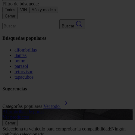
Filtro de búsqueda:
Todos
VIN
Año y modelo
Cerrar
Buscar
Búsquedas populares
alfombrillas
llantas
pomo
parasol
retrovisor
tapacubos
Sugerencias
Categorías populares
Ver todo
Alfombrillas de goma
G
Ver productos
V
Cerrar
Selecciona tu vehículo para comprobar la compatibilidad:
Ningún
vehículo seleccionado