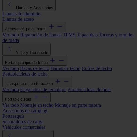
Llantas y Accesorios
Llantas de aluminio
Llantas de acero
Accesorios para llantas
Ver todo
Reparación de llantas
TPMS
Tapacubos
Tuercas y tornillos
de rueda
Viaje y Transporte
Portaequipajes de techo
Ver todo
Bacas de techo
Barras de techo
Cofres de techo
Portabicicletas de techo
Transporte en parte trasera
Ver todo
Enganches de remolque
Portabicicletas de bola
Portabicicletas
Ver todo
Montaje en techo
Montaje en parte trasera
Accesorios de camping
Portaesquís
Separadores de carga
Vehículos comerciales