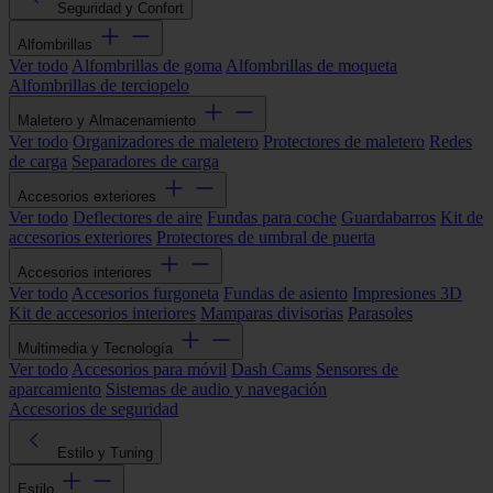
Seguridad y Confort
Alfombrillas
Ver todo
Alfombrillas de goma
Alfombrillas de moqueta
Alfombrillas de terciopelo
Maletero y Almacenamiento
Ver todo
Organizadores de maletero
Protectores de maletero
Redes
de carga
Separadores de carga
Accesorios exteriores
Ver todo
Deflectores de aire
Fundas para coche
Guardabarros
Kit de
accesorios exteriores
Protectores de umbral de puerta
Accesorios interiores
Ver todo
Accesorios furgoneta
Fundas de asiento
Impresiones 3D
Kit de accesorios interiores
Mamparas divisorias
Parasoles
Multimedia y Tecnología
Ver todo
Accesorios para móvil
Dash Cams
Sensores de
aparcamiento
Sistemas de audio y navegación
Accesorios de seguridad
Estilo y Tuning
Estilo