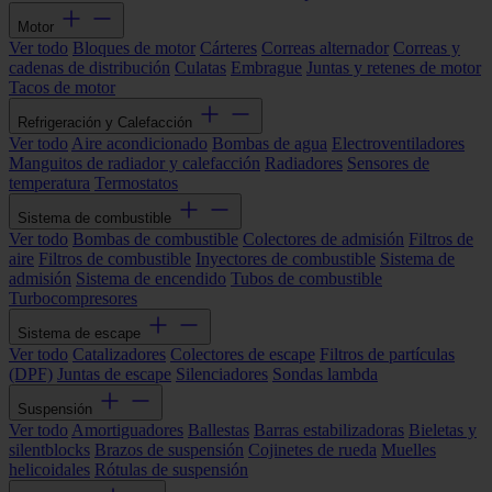
Motor
Ver todo
Bloques de motor
Cárteres
Correas alternador
Correas y
cadenas de distribución
Culatas
Embrague
Juntas y retenes de motor
Tacos de motor
Refrigeración y Calefacción
Ver todo
Aire acondicionado
Bombas de agua
Electroventiladores
Manguitos de radiador y calefacción
Radiadores
Sensores de
temperatura
Termostatos
Sistema de combustible
Ver todo
Bombas de combustible
Colectores de admisión
Filtros de
aire
Filtros de combustible
Inyectores de combustible
Sistema de
admisión
Sistema de encendido
Tubos de combustible
Turbocompresores
Sistema de escape
Ver todo
Catalizadores
Colectores de escape
Filtros de partículas
(DPF)
Juntas de escape
Silenciadores
Sondas lambda
Suspensión
Ver todo
Amortiguadores
Ballestas
Barras estabilizadoras
Bieletas y
silentblocks
Brazos de suspensión
Cojinetes de rueda
Muelles
helicoidales
Rótulas de suspensión