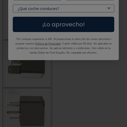
¡Lo aprovecho!
*En compras superiores a 50€. Al proporcionar tu dirección de correo electrónico
aceptas nuestra
Política de Privacidad
. Cupón válido por 60 días. No aplicable en
productos con descuentos. Se aplican términos y condiciones. Uso válido en la
tienda Online de Ford España. No canjeable por efectivo.