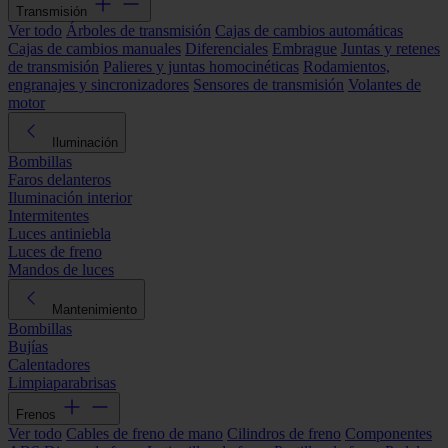
Transmisión
Ver todo
Árboles de transmisión
Cajas de cambios automáticas
Cajas de cambios manuales
Diferenciales
Embrague
Juntas y retenes
de transmisión
Palieres y juntas homocinéticas
Rodamientos,
engranajes y sincronizadores
Sensores de transmisión
Volantes de
motor
Iluminación
Bombillas
Faros delanteros
Iluminación interior
Intermitentes
Luces antiniebla
Luces de freno
Mandos de luces
Mantenimiento
Bombillas
Bujías
Calentadores
Limpiaparabrisas
Frenos
Ver todo
Cables de freno de mano
Cilindros de freno
Componentes