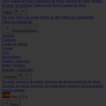
ABS
Discos de freno
Latiguillos de freno
Pastillas de freno
Pedales
de freno
Servofreno
Tambores de freno
Zapatas de freno
Filtros
Ver todo
Filtros de aceite
Filtros de aire
Filtros de combustible
Filtros de habitáculo
Sistema Eléctrico
Antenas
Cableado
Cables de batería
Claxon
ECU
Interruptores
Radios y altavoces
Relés y fusibles
Soportes y fijaciones
Sensores
Ver todo
Sensores de airbag
Sensores de alarma
Sensores de freno
Sensores de motor
Sensores de temperatura
Sensores de transmisión
Sondas lambda
País
Cerrar