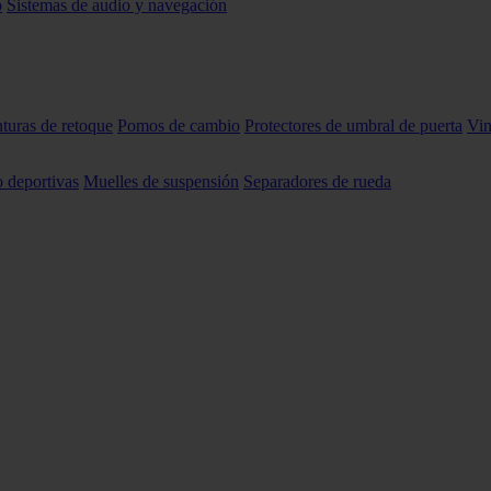
o
Sistemas de audio y navegación
nturas de retoque
Pomos de cambio
Protectores de umbral de puerta
Vin
o deportivas
Muelles de suspensión
Separadores de rueda