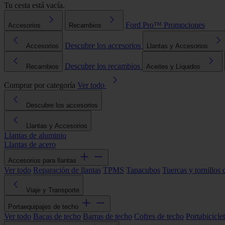
Tu cesta está vacía.
Ford Pro™
Promociones
Accesorios
Recambios
Descubre los accesorios
Accesorios
Llantas y Accesorios
Descubre los recambios
Recambios
Aceites y Líquidos
Comprar por categoría
Ver todo
Descubre los accesorios
Llantas y Accesorios
Llantas de aluminio
Llantas de acero
Accesorios para llantas
Ver todo
Reparación de llantas
TPMS
Tapacubos
Tuercas y tornillos 
Viaje y Transporte
Portaequipajes de techo
Ver todo
Bacas de techo
Barras de techo
Cofres de techo
Portabicicle