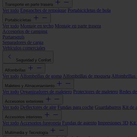
Transporte en parte trasera
Ver todo
Enganches de remolque
Portabicicletas de bola
Portabicicletas
Ver todo
Montaje en techo
Montaje en parte trasera
Accesorios de camping
Portaesquís
Separadores de carga
Vehículos comerciales
Seguridad y Confort
Alfombrillas
Ver todo
Alfombrillas de goma
Alfombrillas de moqueta
Alfombrillas 
Maletero y Almacenamiento
Ver todo
Organizadores de maletero
Protectores de maletero
Redes de
Accesorios exteriores
Ver todo
Deflectores de aire
Fundas para coche
Guardabarros
Kit de 
Accesorios interiores
Ver todo
Accesorios furgoneta
Fundas de asiento
Impresiones 3D
Kit
Multimedia y Tecnología