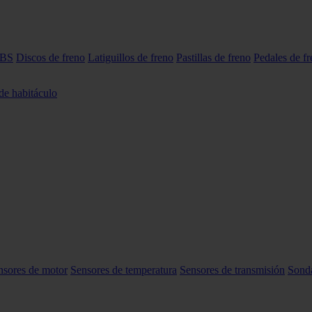
ABS
Discos de freno
Latiguillos de freno
Pastillas de freno
Pedales de f
 de habitáculo
nsores de motor
Sensores de temperatura
Sensores de transmisión
Sond