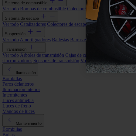
Sistema de combustible
Ver todo
Bombas de combustible
Colectores de admisión
Filtros de ai
Sistema de escape
Ver todo
Catalizadores
Colectores de escape
Filtros de partículas (DP
Suspensión
Ver todo
Amortiguadores
Ballestas
Barras estabilizadoras
Bieletas y s
Transmisión
Ver todo
Árboles de transmisión
Cajas de cambios automáticas
Cajas
sincronizadores
Sensores de transmisión
Volantes de motor
Iluminación
Bombillas
Faros delanteros
Iluminación interior
Intermitentes
Luces antiniebla
Luces de freno
Mandos de luces
Mantenimiento
Bombillas
Bujías