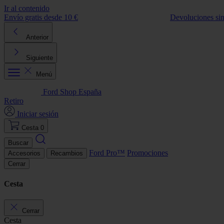
Ir al contenido
Envío gratis desde 10 €
Devoluciones si
Anterior
Siguiente
Menú
Ford Shop España
Retiro
Iniciar sesión
Cesta
0
Buscar
Ford Pro™
Promociones
Accesorios
Recambios
Cerrar
Cesta
Cerrar
Cesta