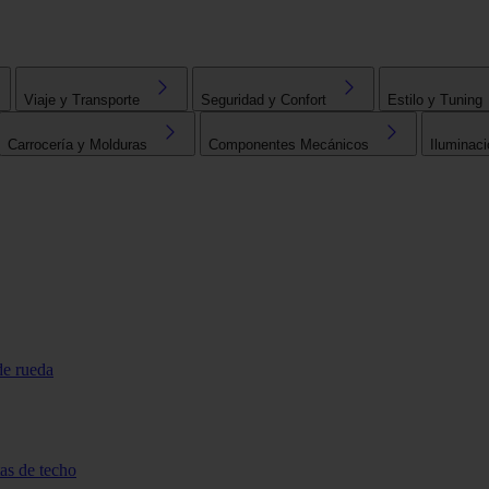
Viaje y Transporte
Seguridad y Confort
Estilo y Tuning
Carrocería y Molduras
Componentes Mecánicos
Iluminaci
de rueda
tas de techo