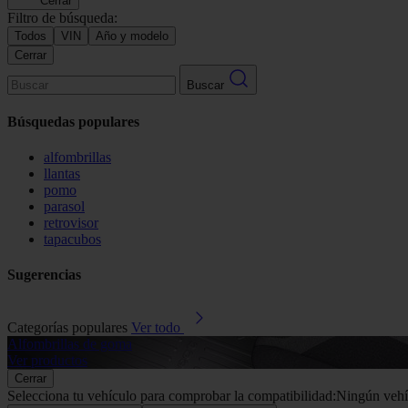
Cerrar
Filtro de búsqueda:
Todos
VIN
Año y modelo
Cerrar
Buscar
Búsquedas populares
alfombrillas
llantas
pomo
parasol
retrovisor
tapacubos
Sugerencias
Categorías populares
Ver todo
Alfombrillas de goma
Ver productos
Cerrar
Selecciona tu vehículo para comprobar la compatibilidad:
Ningún vehí