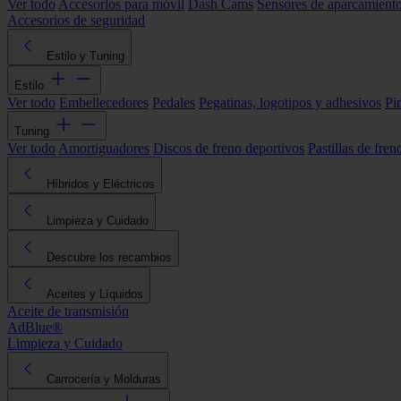
Ver todo
Accesorios para móvil
Dash Cams
Sensores de aparcamient
Accesorios de seguridad
Estilo y Tuning
Estilo
Ver todo
Embellecedores
Pedales
Pegatinas, logotipos y adhesivos
Pi
Tuning
Ver todo
Amortiguadores
Discos de freno deportivos
Pastillas de fren
Híbridos y Eléctricos
Limpieza y Cuidado
Descubre los recambios
Aceites y Líquidos
Aceite de transmisión
AdBlue®
Limpieza y Cuidado
Carrocería y Molduras