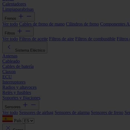
Calentadores
Limpiaparabrisas
Frenos
Ver todo
Cables de freno de mano
Cilindros de freno
Componentes 
Filtros
Ver todo
Filtros de aceite
Filtros de aire
Filtros de combustible
Filtros
Sistema Eléctrico
Antenas
Cableado
Cables de batería
Claxon
ECU
Interruptores
Radios y altavoces
Relés y fusibles
Soportes y fijaciones
Sensores
Ver todo
Sensores de airbag
Sensores de alarma
Sensores de freno
Se
País