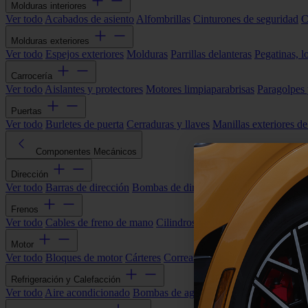
Molduras interiores
Ver todo
Acabados de asiento
Alfombrillas
Cinturones de seguridad
C
Molduras exteriores
Ver todo
Espejos exteriores
Molduras
Parrillas delanteras
Pegatinas, l
Carrocería
Ver todo
Aislantes y protectores
Motores limpiaparabrisas
Paragolpes
Puertas
Ver todo
Burletes de puerta
Cerraduras y llaves
Manillas exteriores de
Componentes Mecánicos
Dirección
Ver todo
Barras de dirección
Bombas de dirección asistida
Cremallera
Frenos
Ver todo
Cables de freno de mano
Cilindros de freno
Componentes 
Motor
Ver todo
Bloques de motor
Cárteres
Correas alternador
Correas y cade
Refrigeración y Calefacción
Ver todo
Aire acondicionado
Bombas de agua
Electroventiladores
Man