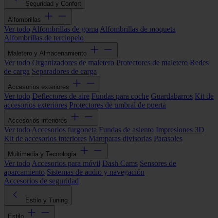
Seguridad y Confort
Alfombrillas
Ver todo
Alfombrillas de goma
Alfombrillas de moqueta
Alfombrillas de terciopelo
Maletero y Almacenamiento
Ver todo
Organizadores de maletero
Protectores de maletero
Redes
de carga
Separadores de carga
Accesorios exteriores
Ver todo
Deflectores de aire
Fundas para coche
Guardabarros
Kit de
accesorios exteriores
Protectores de umbral de puerta
Accesorios interiores
Ver todo
Accesorios furgoneta
Fundas de asiento
Impresiones 3D
Kit de accesorios interiores
Mamparas divisorias
Parasoles
Multimedia y Tecnología
Ver todo
Accesorios para móvil
Dash Cams
Sensores de
aparcamiento
Sistemas de audio y navegación
Accesorios de seguridad
Estilo y Tuning
Estilo