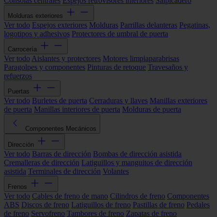
Consolas centrales
Espejos retrovisores interiores
Salpicadero
Molduras exteriores
Ver todo
Espejos exteriores
Molduras
Parrillas delanteras
Pegatinas,
logotipos y adhesivos
Protectores de umbral de puerta
Carrocería
Ver todo
Aislantes y protectores
Motores limpiaparabrisas
Paragolpes y componentes
Pinturas de retoque
Travesaños y
refuerzos
Puertas
Ver todo
Burletes de puerta
Cerraduras y llaves
Manillas exteriores
de puerta
Manillas interiores de puerta
Molduras de puerta
Componentes Mecánicos
Dirección
Ver todo
Barras de dirección
Bombas de dirección asistida
Cremalleras de dirección
Latiguillos y manguitos de dirección
asistida
Terminales de dirección
Volantes
Frenos
Ver todo
Cables de freno de mano
Cilindros de freno
Componentes
ABS
Discos de freno
Latiguillos de freno
Pastillas de freno
Pedales
de freno
Servofreno
Tambores de freno
Zapatas de freno