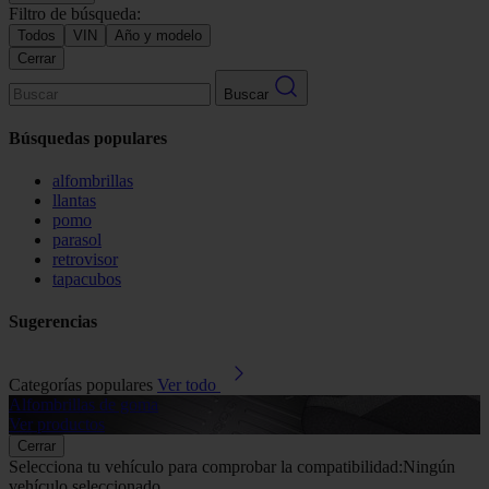
Filtro de búsqueda:
Todos
VIN
Año y modelo
Cerrar
Buscar
Búsquedas populares
alfombrillas
llantas
pomo
parasol
retrovisor
tapacubos
Sugerencias
Categorías populares
Ver todo
Alfombrillas de goma
G
Ver productos
V
Cerrar
Selecciona tu vehículo para comprobar la compatibilidad:
Ningún
vehículo seleccionado