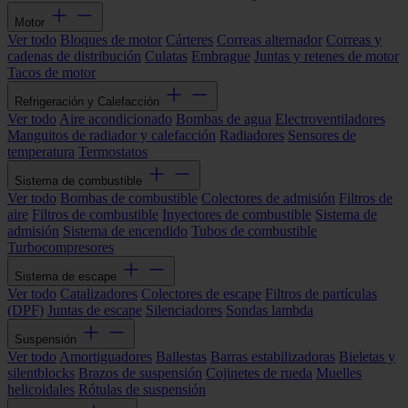
Motor
Ver todo
Bloques de motor
Cárteres
Correas alternador
Correas y
cadenas de distribución
Culatas
Embrague
Juntas y retenes de motor
Tacos de motor
Refrigeración y Calefacción
Ver todo
Aire acondicionado
Bombas de agua
Electroventiladores
Manguitos de radiador y calefacción
Radiadores
Sensores de
temperatura
Termostatos
Sistema de combustible
Ver todo
Bombas de combustible
Colectores de admisión
Filtros de
aire
Filtros de combustible
Inyectores de combustible
Sistema de
admisión
Sistema de encendido
Tubos de combustible
Turbocompresores
Sistema de escape
Ver todo
Catalizadores
Colectores de escape
Filtros de partículas
(DPF)
Juntas de escape
Silenciadores
Sondas lambda
Suspensión
Ver todo
Amortiguadores
Ballestas
Barras estabilizadoras
Bieletas y
silentblocks
Brazos de suspensión
Cojinetes de rueda
Muelles
helicoidales
Rótulas de suspensión