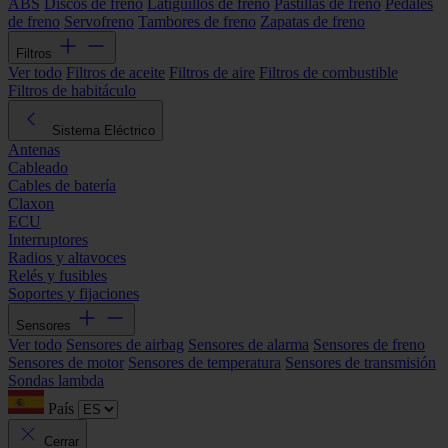
ABS
Discos de freno
Latiguillos de freno
Pastillas de freno
Pedales
de freno
Servofreno
Tambores de freno
Zapatas de freno
Filtros
Ver todo
Filtros de aceite
Filtros de aire
Filtros de combustible
Filtros de habitáculo
Sistema Eléctrico
Antenas
Cableado
Cables de batería
Claxon
ECU
Interruptores
Radios y altavoces
Relés y fusibles
Soportes y fijaciones
Sensores
Ver todo
Sensores de airbag
Sensores de alarma
Sensores de freno
Sensores de motor
Sensores de temperatura
Sensores de transmisión
Sondas lambda
País
Cerrar