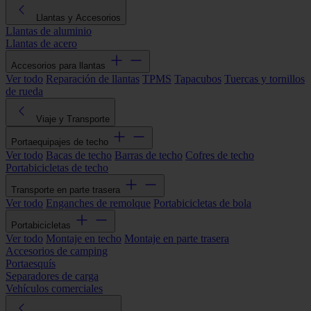
Llantas y Accesorios
Llantas de aluminio
Llantas de acero
Accesorios para llantas
Ver todo
Reparación de llantas
TPMS
Tapacubos
Tuercas y tornillos
de rueda
Viaje y Transporte
Portaequipajes de techo
Ver todo
Bacas de techo
Barras de techo
Cofres de techo
Portabicicletas de techo
Transporte en parte trasera
Ver todo
Enganches de remolque
Portabicicletas de bola
Portabicicletas
Ver todo
Montaje en techo
Montaje en parte trasera
Accesorios de camping
Portaesquís
Separadores de carga
Vehículos comerciales