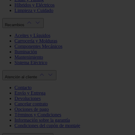
Híbridos y Eléctricos
Limpieza y Cuidado
Recambios
Aceites y Líquidos
Carrocería y Molduras
Componentes Mecánicos
Iluminación
Mantenimiento
Sistema Eléctrico
Atención al cliente
Contacto
Envío y Entrega
Devoluciones
Cancelar contrato
Opciones de pago
Términos y Condiciones
Información sobre la garantía
Condiciones del cupón de montaje