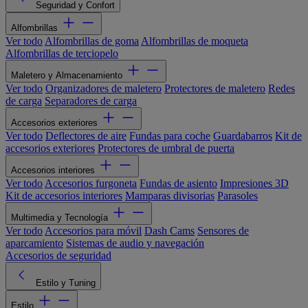
Seguridad y Confort
Alfombrillas
Ver todo
Alfombrillas de goma
Alfombrillas de moqueta
Alfombrillas de terciopelo
Maletero y Almacenamiento
Ver todo
Organizadores de maletero
Protectores de maletero
Redes
de carga
Separadores de carga
Accesorios exteriores
Ver todo
Deflectores de aire
Fundas para coche
Guardabarros
Kit de
accesorios exteriores
Protectores de umbral de puerta
Accesorios interiores
Ver todo
Accesorios furgoneta
Fundas de asiento
Impresiones 3D
Kit de accesorios interiores
Mamparas divisorias
Parasoles
Multimedia y Tecnología
Ver todo
Accesorios para móvil
Dash Cams
Sensores de
aparcamiento
Sistemas de audio y navegación
Accesorios de seguridad
Estilo y Tuning
Estilo