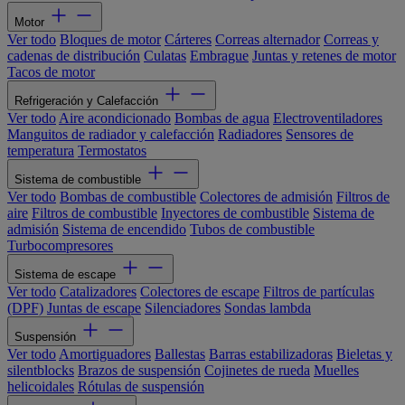
Motor
Ver todo
Bloques de motor
Cárteres
Correas alternador
Correas y
cadenas de distribución
Culatas
Embrague
Juntas y retenes de motor
Tacos de motor
Refrigeración y Calefacción
Ver todo
Aire acondicionado
Bombas de agua
Electroventiladores
Manguitos de radiador y calefacción
Radiadores
Sensores de
temperatura
Termostatos
Sistema de combustible
Ver todo
Bombas de combustible
Colectores de admisión
Filtros de
aire
Filtros de combustible
Inyectores de combustible
Sistema de
admisión
Sistema de encendido
Tubos de combustible
Turbocompresores
Sistema de escape
Ver todo
Catalizadores
Colectores de escape
Filtros de partículas
(DPF)
Juntas de escape
Silenciadores
Sondas lambda
Suspensión
Ver todo
Amortiguadores
Ballestas
Barras estabilizadoras
Bieletas y
silentblocks
Brazos de suspensión
Cojinetes de rueda
Muelles
helicoidales
Rótulas de suspensión