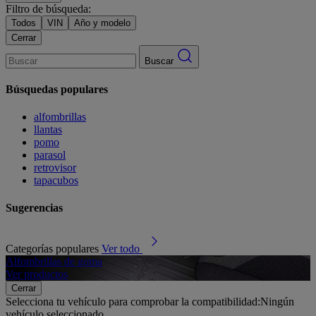
Filtro de búsqueda:
Todos
VIN
Año y modelo
Cerrar
Buscar
Búsquedas populares
alfombrillas
llantas
pomo
parasol
retrovisor
tapacubos
Sugerencias
Categorías populares
Ver todo
Alfombrillas de goma
G
Ver productos
V
Cerrar
Selecciona tu vehículo para comprobar la compatibilidad:
Ningún
vehículo seleccionado