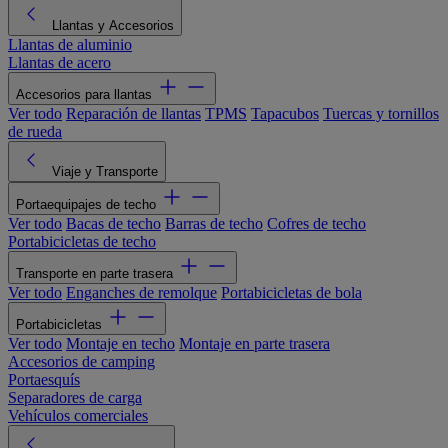
Llantas y Accesorios
Llantas de aluminio
Llantas de acero
Accesorios para llantas
Ver todo
Reparación de llantas
TPMS
Tapacubos
Tuercas y tornillos
de rueda
Viaje y Transporte
Portaequipajes de techo
Ver todo
Bacas de techo
Barras de techo
Cofres de techo
Portabicicletas de techo
Transporte en parte trasera
Ver todo
Enganches de remolque
Portabicicletas de bola
Portabicicletas
Ver todo
Montaje en techo
Montaje en parte trasera
Accesorios de camping
Portaesquís
Separadores de carga
Vehículos comerciales