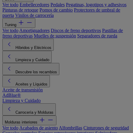
Ver todo
Embellecedores
Pedales
Pegatinas, logotipos y adhesivos
Pinturas de retoque
Pomos de cambio
Protectores de umbral de
puerta
Vinilos de carrocería
Tuning
Ver todo
Amortiguadores
Discos de freno deportivos
Pastillas de
freno deportivas
Muelles de suspensión
Separadores de rueda
Híbridos y Eléctricos
Limpieza y Cuidado
Descubre los recambios
Aceites y Líquidos
Aceite de transmisión
AdBlue®
Limpieza y Cuidado
Carrocería y Molduras
Molduras interiores
Ver todo
Acabados de asiento
Alfombrillas
Cinturones de seguridad