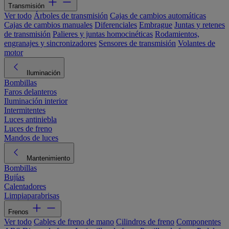
Transmisión
Ver todo
Árboles de transmisión
Cajas de cambios automáticas
Cajas de cambios manuales
Diferenciales
Embrague
Juntas y retenes
de transmisión
Palieres y juntas homocinéticas
Rodamientos,
engranajes y sincronizadores
Sensores de transmisión
Volantes de
motor
Iluminación
Bombillas
Faros delanteros
Iluminación interior
Intermitentes
Luces antiniebla
Luces de freno
Mandos de luces
Mantenimiento
Bombillas
Bujías
Calentadores
Limpiaparabrisas
Frenos
Ver todo
Cables de freno de mano
Cilindros de freno
Componentes