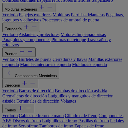
Consolas centrales
Espejos retrovisores interiores
Salpicadero
Molduras exteriores
Ver todo
Espejos exteriores
Molduras
Parrillas delanteras
Pegatinas,
logotipos y adhesivos
Protectores de umbral de puerta
Carrocería
Ver todo
Aislantes y protectores
Motores limpiaparabrisas
Paragolpes y componentes
Pinturas de retoque
Travesaños y
refuerzos
Puertas
Ver todo
Burletes de puerta
Cerraduras y llaves
Manillas exteriores
de puerta
Manillas interiores de puerta
Molduras de puerta
Componentes Mecánicos
Dirección
Ver todo
Barras de dirección
Bombas de dirección asistida
Cremalleras de dirección
Latiguillos y manguitos de dirección
asistida
Terminales de dirección
Volantes
Frenos
Ver todo
Cables de freno de mano
Cilindros de freno
Componentes
ABS
Discos de freno
Latiguillos de freno
Pastillas de freno
Pedales
de freno
Servofreno
Tambores de freno
Zapatas de freno