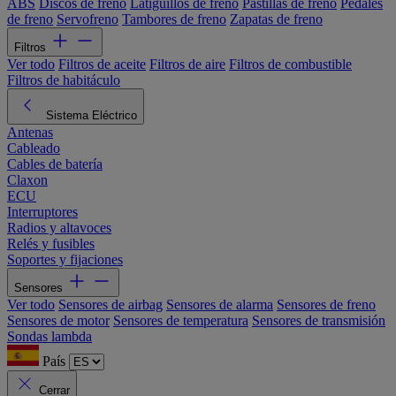
ABS
Discos de freno
Latiguillos de freno
Pastillas de freno
Pedales
de freno
Servofreno
Tambores de freno
Zapatas de freno
Filtros
Ver todo
Filtros de aceite
Filtros de aire
Filtros de combustible
Filtros de habitáculo
Sistema Eléctrico
Antenas
Cableado
Cables de batería
Claxon
ECU
Interruptores
Radios y altavoces
Relés y fusibles
Soportes y fijaciones
Sensores
Ver todo
Sensores de airbag
Sensores de alarma
Sensores de freno
Sensores de motor
Sensores de temperatura
Sensores de transmisión
Sondas lambda
País
Cerrar