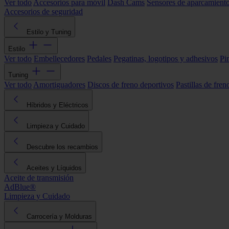
Ver todo
Accesorios para móvil
Dash Cams
Sensores de aparcamient
Accesorios de seguridad
Estilo y Tuning
Estilo
Ver todo
Embellecedores
Pedales
Pegatinas, logotipos y adhesivos
Pi
Tuning
Ver todo
Amortiguadores
Discos de freno deportivos
Pastillas de fren
Híbridos y Eléctricos
Limpieza y Cuidado
Descubre los recambios
Aceites y Líquidos
Aceite de transmisión
AdBlue®
Limpieza y Cuidado
Carrocería y Molduras