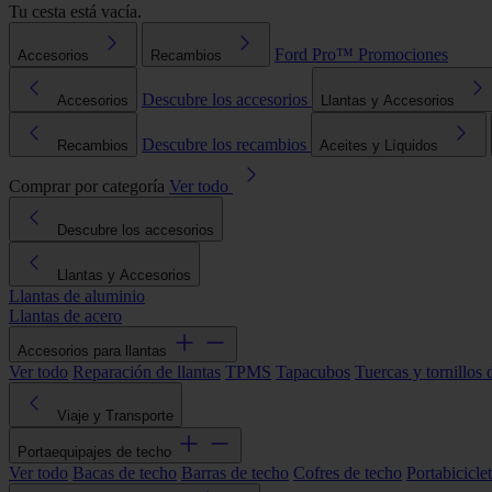
Tu cesta está vacía.
Ford Pro™
Promociones
Accesorios
Recambios
Descubre los accesorios
Accesorios
Llantas y Accesorios
Descubre los recambios
Recambios
Aceites y Líquidos
Comprar por categoría
Ver todo
Descubre los accesorios
Llantas y Accesorios
Llantas de aluminio
Llantas de acero
Accesorios para llantas
Ver todo
Reparación de llantas
TPMS
Tapacubos
Tuercas y tornillos 
Viaje y Transporte
Portaequipajes de techo
Ver todo
Bacas de techo
Barras de techo
Cofres de techo
Portabicicle