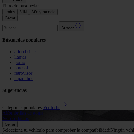
Cerrar
Filtro de búsqueda:
Todos
VIN
Año y modelo
Cerrar
Buscar
Búsquedas populares
alfombrillas
llantas
pomo
parasol
retrovisor
tapacubos
Sugerencias
Categorías populares
Ver todo
Alfombrillas de goma
Ver productos
Cerrar
Selecciona tu vehículo para comprobar la compatibilidad:
Ningún vehí