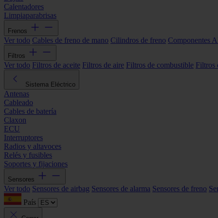
Calentadores
Limpiaparabrisas
Frenos
Ver todo
Cables de freno de mano
Cilindros de freno
Componentes 
Filtros
Ver todo
Filtros de aceite
Filtros de aire
Filtros de combustible
Filtros
Sistema Eléctrico
Antenas
Cableado
Cables de batería
Claxon
ECU
Interruptores
Radios y altavoces
Relés y fusibles
Soportes y fijaciones
Sensores
Ver todo
Sensores de airbag
Sensores de alarma
Sensores de freno
Se
País