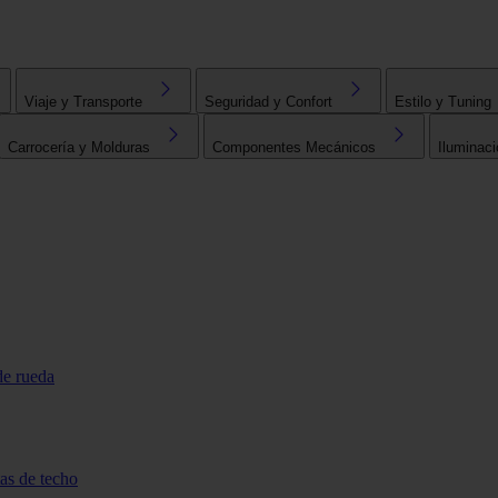
Viaje y Transporte
Seguridad y Confort
Estilo y Tuning
Carrocería y Molduras
Componentes Mecánicos
Iluminaci
de rueda
tas de techo