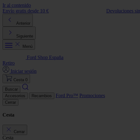
Ir al contenido
Envío gratis desde 10 €
Devoluciones si
Anterior
Siguiente
Menú
Ford Shop España
Retiro
Iniciar sesión
Cesta
0
Buscar
Ford Pro™
Promociones
Accesorios
Recambios
Cerrar
Cesta
Cerrar
Cesta