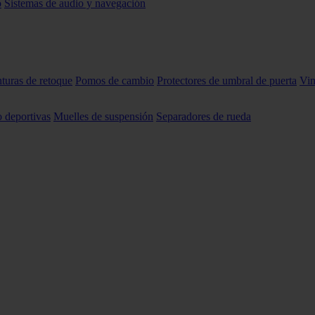
o
Sistemas de audio y navegación
nturas de retoque
Pomos de cambio
Protectores de umbral de puerta
Vin
o deportivas
Muelles de suspensión
Separadores de rueda