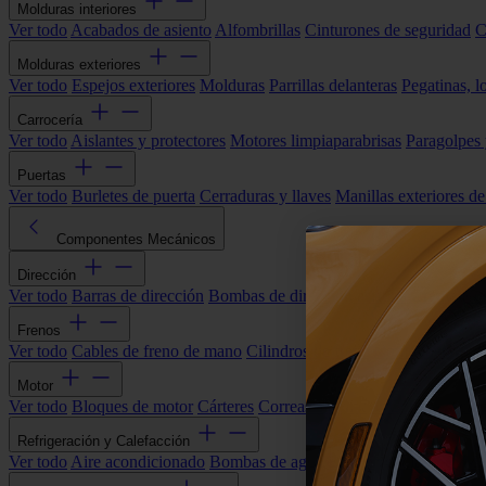
Molduras interiores
Ver todo
Acabados de asiento
Alfombrillas
Cinturones de seguridad
C
Molduras exteriores
Ver todo
Espejos exteriores
Molduras
Parrillas delanteras
Pegatinas, l
Carrocería
Ver todo
Aislantes y protectores
Motores limpiaparabrisas
Paragolpes
Puertas
Ver todo
Burletes de puerta
Cerraduras y llaves
Manillas exteriores de
Componentes Mecánicos
Dirección
Ver todo
Barras de dirección
Bombas de dirección asistida
Cremallera
Frenos
Ver todo
Cables de freno de mano
Cilindros de freno
Componentes 
Motor
Ver todo
Bloques de motor
Cárteres
Correas alternador
Correas y cade
Refrigeración y Calefacción
Ver todo
Aire acondicionado
Bombas de agua
Electroventiladores
Man