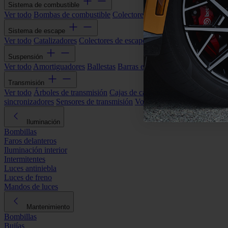
Sistema de combustible
Ver todo
Bombas de combustible
Colectores de admisión
Filtros de ai
Sistema de escape
Ver todo
Catalizadores
Colectores de escape
Filtros de partículas (DP
Suspensión
Ver todo
Amortiguadores
Ballestas
Barras estabilizadoras
Bieletas y s
Transmisión
Ver todo
Árboles de transmisión
Cajas de cambios automáticas
Cajas
sincronizadores
Sensores de transmisión
Volantes de motor
Iluminación
Bombillas
Faros delanteros
Iluminación interior
Intermitentes
Luces antiniebla
Luces de freno
Mandos de luces
Mantenimiento
Bombillas
Bujías