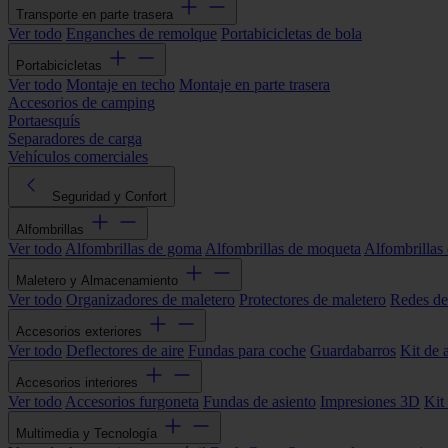
Transporte en parte trasera
Ver todo
Enganches de remolque
Portabicicletas de bola
Portabicicletas
Ver todo
Montaje en techo
Montaje en parte trasera
Accesorios de camping
Portaesquís
Separadores de carga
Vehículos comerciales
Seguridad y Confort
Alfombrillas
Ver todo
Alfombrillas de goma
Alfombrillas de moqueta
Alfombrillas 
Maletero y Almacenamiento
Ver todo
Organizadores de maletero
Protectores de maletero
Redes de
Accesorios exteriores
Ver todo
Deflectores de aire
Fundas para coche
Guardabarros
Kit de 
Accesorios interiores
Ver todo
Accesorios furgoneta
Fundas de asiento
Impresiones 3D
Kit
Multimedia y Tecnología