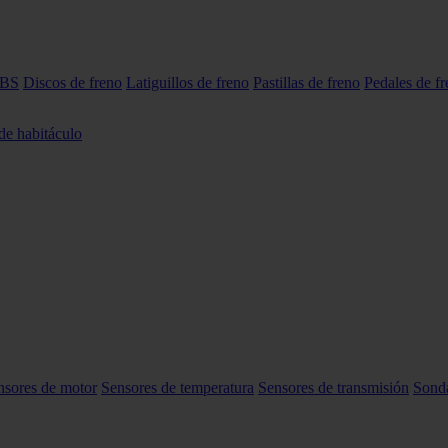
ABS
Discos de freno
Latiguillos de freno
Pastillas de freno
Pedales de f
 de habitáculo
nsores de motor
Sensores de temperatura
Sensores de transmisión
Sond