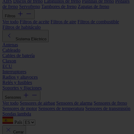
ABS
Discos de freno
Latiguillos de freno
Pastillas de freno
Pedales
de freno
Servofreno
Tambores de freno
Zapatas de freno
Filtros
Ver todo
Filtros de aceite
Filtros de aire
Filtros de combustible
Filtros de habitáculo
Sistema Eléctrico
Antenas
Cableado
Cables de batería
Claxon
ECU
Interruptores
Radios y altavoces
Relés y fusibles
Soportes y fijaciones
Sensores
Ver todo
Sensores de airbag
Sensores de alarma
Sensores de freno
Sensores de motor
Sensores de temperatura
Sensores de transmisión
Sondas lambda
País
Cerrar