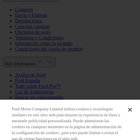
Contacto
Envío y Entrega
Devoluciones
Cancelar contrato
Opciones de pago
Términos y Condiciones
Información sobre la garantía
Condiciones del cupón de montaje
Más Información
Acerca de Ford
Ford España
Todo sobre Ford Pro™
Luz de Emergencia
Buscar un concesionario
Política de cookies
Política de privacidad
Ford Motor Company Limited utiliza cookies y tecnologías
similares en este sitio web para mejorar su experiencia en línea y
mostrarle publicidad personalizada. Puede administrar las
Mi Cuenta
cookies en cualquier momento en la página de administración de
la configuración de cookies , pero esto puede limitar o evitar el
Iniciar sesión / Registrarse
uso de ciertas funciones en el sitio web.