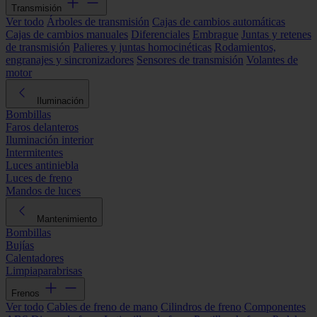
Transmisión
Ver todo
Árboles de transmisión
Cajas de cambios automáticas
Cajas de cambios manuales
Diferenciales
Embrague
Juntas y retenes
de transmisión
Palieres y juntas homocinéticas
Rodamientos,
engranajes y sincronizadores
Sensores de transmisión
Volantes de
motor
Iluminación
Bombillas
Faros delanteros
Iluminación interior
Intermitentes
Luces antiniebla
Luces de freno
Mandos de luces
Mantenimiento
Bombillas
Bujías
Calentadores
Limpiaparabrisas
Frenos
Ver todo
Cables de freno de mano
Cilindros de freno
Componentes