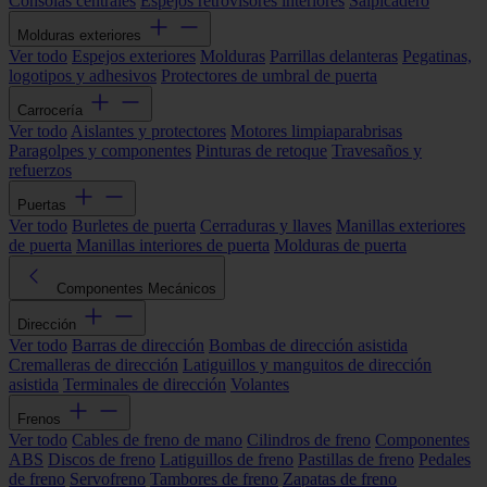
Consolas centrales
Espejos retrovisores interiores
Salpicadero
Molduras exteriores
Ver todo
Espejos exteriores
Molduras
Parrillas delanteras
Pegatinas,
logotipos y adhesivos
Protectores de umbral de puerta
Carrocería
Ver todo
Aislantes y protectores
Motores limpiaparabrisas
Paragolpes y componentes
Pinturas de retoque
Travesaños y
refuerzos
Puertas
Ver todo
Burletes de puerta
Cerraduras y llaves
Manillas exteriores
de puerta
Manillas interiores de puerta
Molduras de puerta
Componentes Mecánicos
Dirección
Ver todo
Barras de dirección
Bombas de dirección asistida
Cremalleras de dirección
Latiguillos y manguitos de dirección
asistida
Terminales de dirección
Volantes
Frenos
Ver todo
Cables de freno de mano
Cilindros de freno
Componentes
ABS
Discos de freno
Latiguillos de freno
Pastillas de freno
Pedales
de freno
Servofreno
Tambores de freno
Zapatas de freno