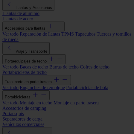
Llantas y Accesorios
Llantas de aluminio
Llantas de acero
Accesorios para llantas
Ver todo
Reparación de llantas
TPMS
Tapacubos
Tuercas y tornillos
de rueda
Viaje y Transporte
Portaequipajes de techo
Ver todo
Bacas de techo
Barras de techo
Cofres de techo
Portabicicletas de techo
Transporte en parte trasera
Ver todo
Enganches de remolque
Portabicicletas de bola
Portabicicletas
Ver todo
Montaje en techo
Montaje en parte trasera
Accesorios de camping
Portaesquís
Separadores de carga
Vehículos comerciales