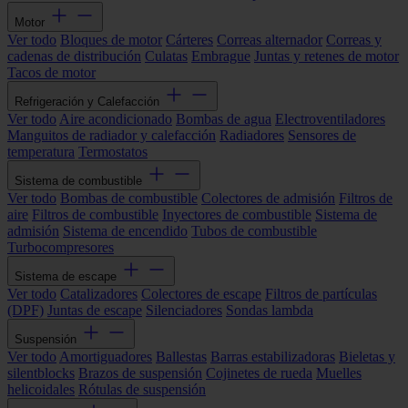
Motor
Ver todo
Bloques de motor
Cárteres
Correas alternador
Correas y
cadenas de distribución
Culatas
Embrague
Juntas y retenes de motor
Tacos de motor
Refrigeración y Calefacción
Ver todo
Aire acondicionado
Bombas de agua
Electroventiladores
Manguitos de radiador y calefacción
Radiadores
Sensores de
temperatura
Termostatos
Sistema de combustible
Ver todo
Bombas de combustible
Colectores de admisión
Filtros de
aire
Filtros de combustible
Inyectores de combustible
Sistema de
admisión
Sistema de encendido
Tubos de combustible
Turbocompresores
Sistema de escape
Ver todo
Catalizadores
Colectores de escape
Filtros de partículas
(DPF)
Juntas de escape
Silenciadores
Sondas lambda
Suspensión
Ver todo
Amortiguadores
Ballestas
Barras estabilizadoras
Bieletas y
silentblocks
Brazos de suspensión
Cojinetes de rueda
Muelles
helicoidales
Rótulas de suspensión