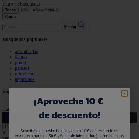
Filtro de búsqueda:
Todos
VIN
Año y modelo
Cerrar
Buscar
Búsquedas populares
alfombrillas
llantas
pomo
parasol
retrovisor
tapacubos
Sugerencias
¡
Aprovecha 10 €
Categorías populares
Ver todo
de descuento!
Alfombrillas de goma
G
Ver productos
V
Cerrar
Suscríbete a nuestro boletín y obtén 10 € de descuento en
Selecciona tu vehículo para comprobar la compatibilidad:
Ningún
compras a partir de 50 €. ¡Mantente informado(a) sobre nuestras
vehículo seleccionado