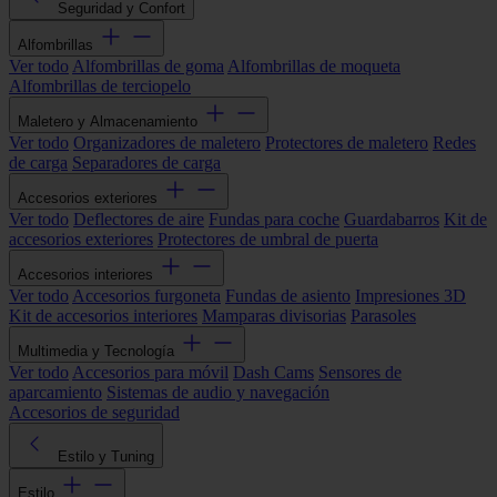
Seguridad y Confort
Alfombrillas
Ver todo
Alfombrillas de goma
Alfombrillas de moqueta
Alfombrillas de terciopelo
Maletero y Almacenamiento
Ver todo
Organizadores de maletero
Protectores de maletero
Redes
de carga
Separadores de carga
Accesorios exteriores
Ver todo
Deflectores de aire
Fundas para coche
Guardabarros
Kit de
accesorios exteriores
Protectores de umbral de puerta
Accesorios interiores
Ver todo
Accesorios furgoneta
Fundas de asiento
Impresiones 3D
Kit de accesorios interiores
Mamparas divisorias
Parasoles
Multimedia y Tecnología
Ver todo
Accesorios para móvil
Dash Cams
Sensores de
aparcamiento
Sistemas de audio y navegación
Accesorios de seguridad
Estilo y Tuning
Estilo