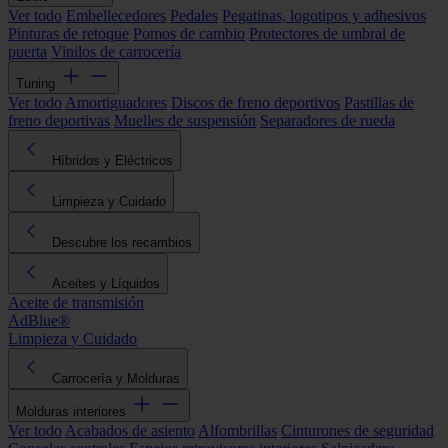
Ver todo
Embellecedores
Pedales
Pegatinas, logotipos y adhesivos
Pinturas de retoque
Pomos de cambio
Protectores de umbral de
puerta
Vinilos de carrocería
Tuning
Ver todo
Amortiguadores
Discos de freno deportivos
Pastillas de
freno deportivas
Muelles de suspensión
Separadores de rueda
Híbridos y Eléctricos
Limpieza y Cuidado
Descubre los recambios
Aceites y Líquidos
Aceite de transmisión
AdBlue®
Limpieza y Cuidado
Carrocería y Molduras
Molduras interiores
Ver todo
Acabados de asiento
Alfombrillas
Cinturones de seguridad