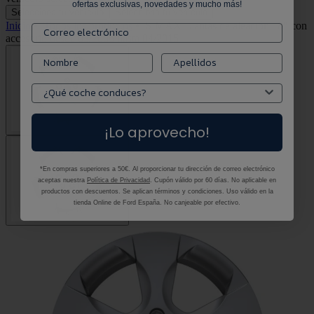
ofertas exclusivas, novedades y mucho más!
Selecciona tu vehículo
Selecciona tu vehículo
Inicio
•
Todos los productos
•
S-MAX Llantas de aleación 18" con
accesorio desde 03/2006 hasta 04/2015
¡Lo aprovecho!
*En compras superiores a 50€. Al proporcionar tu dirección de correo electrónico
aceptas nuestra
Política de Privacidad
. Cupón válido por 60 días. No aplicable en
productos con descuentos. Se aplican términos y condiciones. Uso válido en la
tienda Online de Ford España. No canjeable por efectivo.