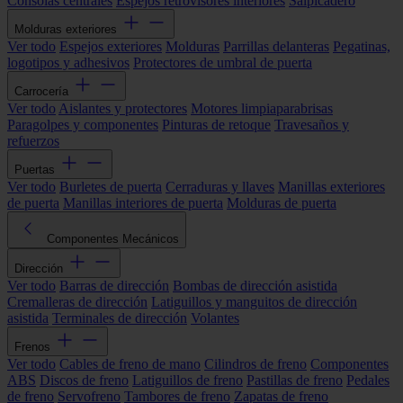
Consolas centrales
Espejos retrovisores interiores
Salpicadero
Molduras exteriores
Ver todo
Espejos exteriores
Molduras
Parrillas delanteras
Pegatinas,
logotipos y adhesivos
Protectores de umbral de puerta
Carrocería
Ver todo
Aislantes y protectores
Motores limpiaparabrisas
Paragolpes y componentes
Pinturas de retoque
Travesaños y
refuerzos
Puertas
Ver todo
Burletes de puerta
Cerraduras y llaves
Manillas exteriores
de puerta
Manillas interiores de puerta
Molduras de puerta
Componentes Mecánicos
Dirección
Ver todo
Barras de dirección
Bombas de dirección asistida
Cremalleras de dirección
Latiguillos y manguitos de dirección
asistida
Terminales de dirección
Volantes
Frenos
Ver todo
Cables de freno de mano
Cilindros de freno
Componentes
ABS
Discos de freno
Latiguillos de freno
Pastillas de freno
Pedales
de freno
Servofreno
Tambores de freno
Zapatas de freno