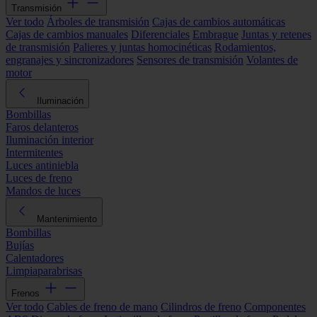
Transmisión
Ver todo
Árboles de transmisión
Cajas de cambios automáticas
Cajas de cambios manuales
Diferenciales
Embrague
Juntas y retenes
de transmisión
Palieres y juntas homocinéticas
Rodamientos,
engranajes y sincronizadores
Sensores de transmisión
Volantes de
motor
Iluminación
Bombillas
Faros delanteros
Iluminación interior
Intermitentes
Luces antiniebla
Luces de freno
Mandos de luces
Mantenimiento
Bombillas
Bujías
Calentadores
Limpiaparabrisas
Frenos
Ver todo
Cables de freno de mano
Cilindros de freno
Componentes