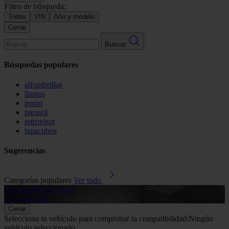
Filtro de búsqueda:
Todos
VIN
Año y modelo
Cerrar
Buscar
Búsquedas populares
alfombrillas
llantas
pomo
parasol
retrovisor
tapacubos
Sugerencias
Categorías populares
Ver todo
Alfombrillas de goma
G
Ver productos
V
Cerrar
Selecciona tu vehículo para comprobar la compatibilidad:
Ningún
vehículo seleccionado