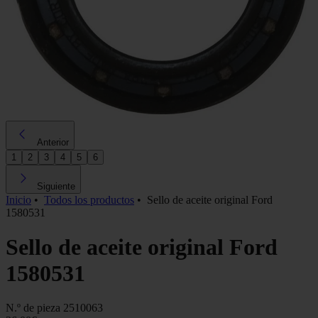
Anterior
1
2
3
4
5
6
Siguiente
Inicio
•
Todos los productos
•
Sello de aceite original Ford
1580531
Sello de aceite original Ford
1580531
N.º de pieza
2510063