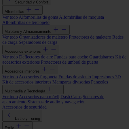
Seguridad y Confort
Alfombrillas
Ver todo
Alfombrillas de goma
Alfombrillas de moqueta
Alfombrillas de terciopelo
Maletero y Almacenamiento
Ver todo
Organizadores de maletero
Protectores de maletero
Redes
de carga
Separadores de carga
Accesorios exteriores
Ver todo
Deflectores de aire
Fundas para coche
Guardabarros
Kit de
accesorios exteriores
Protectores de umbral de puerta
Accesorios interiores
Ver todo
Accesorios furgoneta
Fundas de asiento
Impresiones 3D
Kit de accesorios interiores
Mamparas divisorias
Parasoles
Multimedia y Tecnología
Ver todo
Accesorios para móvil
Dash Cams
Sensores de
aparcamiento
Sistemas de audio y navegación
Accesorios de seguridad
Estilo y Tuning
Estilo