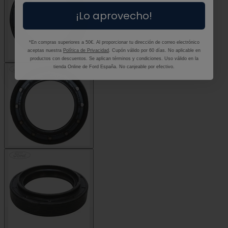
¡Lo aprovecho!
*En compras superiores a 50€. Al proporcionar tu dirección de correo electrónico
aceptas nuestra
Política de Privacidad
. Cupón válido por 60 días. No aplicable en
productos con descuentos. Se aplican términos y condiciones. Uso válido en la
tienda Online de Ford España. No canjeable por efectivo.