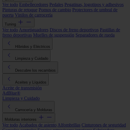
Ver todo
Embellecedores
Pedales
Pegatinas, logotipos y adhesivos
Pinturas de retoque
Pomos de cambio
Protectores de umbral de
puerta
Vinilos de carrocería
Tuning
Ver todo
Amortiguadores
Discos de freno deportivos
Pastillas de
freno deportivas
Muelles de suspensión
Separadores de rueda
Híbridos y Eléctricos
Limpieza y Cuidado
Descubre los recambios
Aceites y Líquidos
Aceite de transmisión
AdBlue®
Limpieza y Cuidado
Carrocería y Molduras
Molduras interiores
Ver todo
Acabados de asiento
Alfombrillas
Cinturones de seguridad