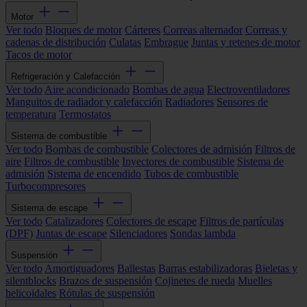
Motor
Ver todo
Bloques de motor
Cárteres
Correas alternador
Correas y
cadenas de distribución
Culatas
Embrague
Juntas y retenes de motor
Tacos de motor
Refrigeración y Calefacción
Ver todo
Aire acondicionado
Bombas de agua
Electroventiladores
Manguitos de radiador y calefacción
Radiadores
Sensores de
temperatura
Termostatos
Sistema de combustible
Ver todo
Bombas de combustible
Colectores de admisión
Filtros de
aire
Filtros de combustible
Inyectores de combustible
Sistema de
admisión
Sistema de encendido
Tubos de combustible
Turbocompresores
Sistema de escape
Ver todo
Catalizadores
Colectores de escape
Filtros de partículas
(DPF)
Juntas de escape
Silenciadores
Sondas lambda
Suspensión
Ver todo
Amortiguadores
Ballestas
Barras estabilizadoras
Bieletas y
silentblocks
Brazos de suspensión
Cojinetes de rueda
Muelles
helicoidales
Rótulas de suspensión