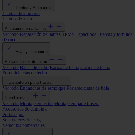
Llantas y Accesorios
Llantas de aluminio
Llantas de acero
Accesorios para llantas
Ver todo
Reparación de llantas
TPMS
Tapacubos
Tuercas y tornillos
de rueda
Viaje y Transporte
Portaequipajes de techo
Ver todo
Bacas de techo
Barras de techo
Cofres de techo
Portabicicletas de techo
Transporte en parte trasera
Ver todo
Enganches de remolque
Portabicicletas de bola
Portabicicletas
Ver todo
Montaje en techo
Montaje en parte trasera
Accesorios de camping
Portaesquís
Separadores de carga
Vehículos comerciales