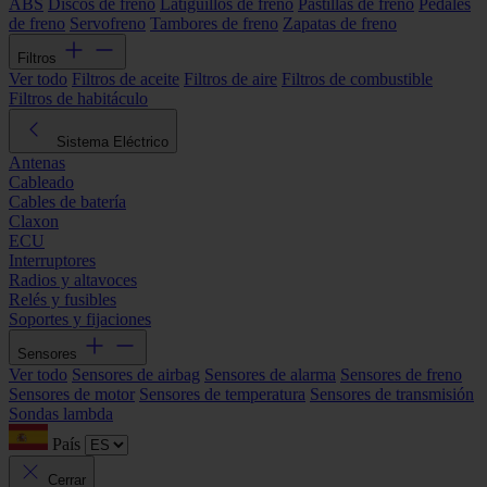
ABS
Discos de freno
Latiguillos de freno
Pastillas de freno
Pedales
de freno
Servofreno
Tambores de freno
Zapatas de freno
Filtros
Ver todo
Filtros de aceite
Filtros de aire
Filtros de combustible
Filtros de habitáculo
Sistema Eléctrico
Antenas
Cableado
Cables de batería
Claxon
ECU
Interruptores
Radios y altavoces
Relés y fusibles
Soportes y fijaciones
Sensores
Ver todo
Sensores de airbag
Sensores de alarma
Sensores de freno
Sensores de motor
Sensores de temperatura
Sensores de transmisión
Sondas lambda
País
Cerrar