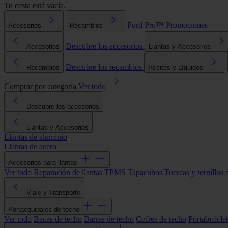
Tu cesta está vacía.
Ford Pro™
Promociones
Accesorios
Recambios
Descubre los accesorios
Accesorios
Llantas y Accesorios
Descubre los recambios
Recambios
Aceites y Líquidos
Comprar por categoría
Ver todo
Descubre los accesorios
Llantas y Accesorios
Llantas de aluminio
Llantas de acero
Accesorios para llantas
Ver todo
Reparación de llantas
TPMS
Tapacubos
Tuercas y tornillos 
Viaje y Transporte
Portaequipajes de techo
Ver todo
Bacas de techo
Barras de techo
Cofres de techo
Portabicicle