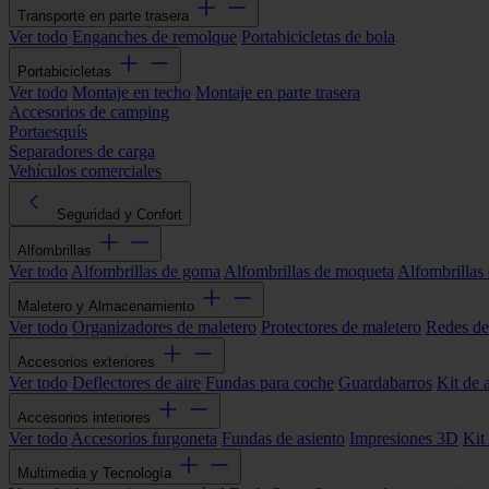
Transporte en parte trasera
Ver todo
Enganches de remolque
Portabicicletas de bola
Portabicicletas
Ver todo
Montaje en techo
Montaje en parte trasera
Accesorios de camping
Portaesquís
Separadores de carga
Vehículos comerciales
Seguridad y Confort
Alfombrillas
Ver todo
Alfombrillas de goma
Alfombrillas de moqueta
Alfombrillas 
Maletero y Almacenamiento
Ver todo
Organizadores de maletero
Protectores de maletero
Redes de
Accesorios exteriores
Ver todo
Deflectores de aire
Fundas para coche
Guardabarros
Kit de 
Accesorios interiores
Ver todo
Accesorios furgoneta
Fundas de asiento
Impresiones 3D
Kit
Multimedia y Tecnología