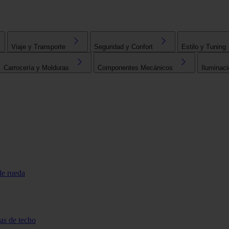
Viaje y Transporte
Seguridad y Confort
Estilo y Tuning
Carrocería y Molduras
Componentes Mecánicos
Iluminaci
de rueda
tas de techo