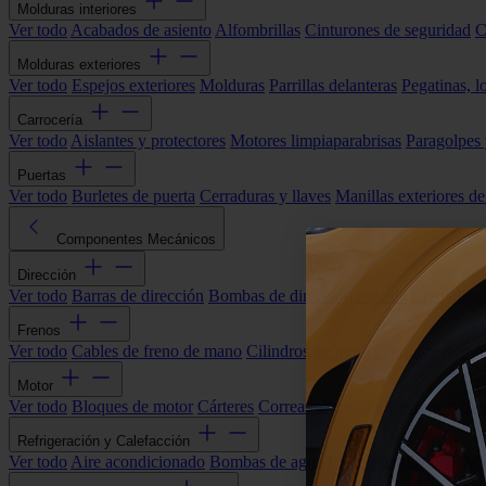
Molduras interiores
Ver todo
Acabados de asiento
Alfombrillas
Cinturones de seguridad
C
Molduras exteriores
Ver todo
Espejos exteriores
Molduras
Parrillas delanteras
Pegatinas, l
Carrocería
Ver todo
Aislantes y protectores
Motores limpiaparabrisas
Paragolpes
Puertas
Ver todo
Burletes de puerta
Cerraduras y llaves
Manillas exteriores de
Componentes Mecánicos
Dirección
Ver todo
Barras de dirección
Bombas de dirección asistida
Cremallera
Frenos
Ver todo
Cables de freno de mano
Cilindros de freno
Componentes 
Motor
Ver todo
Bloques de motor
Cárteres
Correas alternador
Correas y cade
Refrigeración y Calefacción
Ver todo
Aire acondicionado
Bombas de agua
Electroventiladores
Man