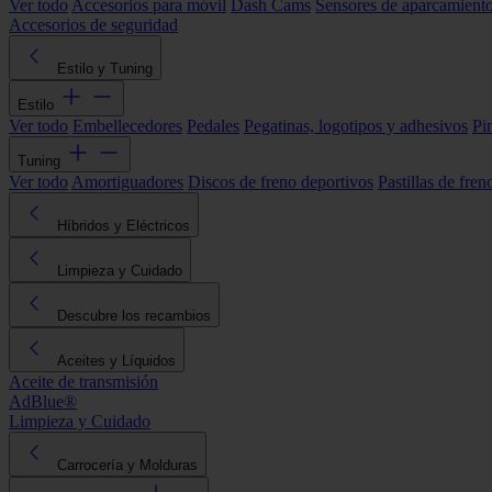
Ver todo
Accesorios para móvil
Dash Cams
Sensores de aparcamient
Accesorios de seguridad
Estilo y Tuning
Estilo
Ver todo
Embellecedores
Pedales
Pegatinas, logotipos y adhesivos
Pi
Tuning
Ver todo
Amortiguadores
Discos de freno deportivos
Pastillas de fren
Híbridos y Eléctricos
Limpieza y Cuidado
Descubre los recambios
Aceites y Líquidos
Aceite de transmisión
AdBlue®
Limpieza y Cuidado
Carrocería y Molduras