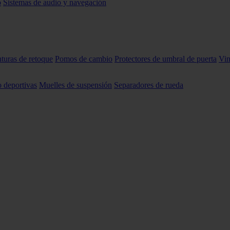
o
Sistemas de audio y navegación
nturas de retoque
Pomos de cambio
Protectores de umbral de puerta
Vin
o deportivas
Muelles de suspensión
Separadores de rueda