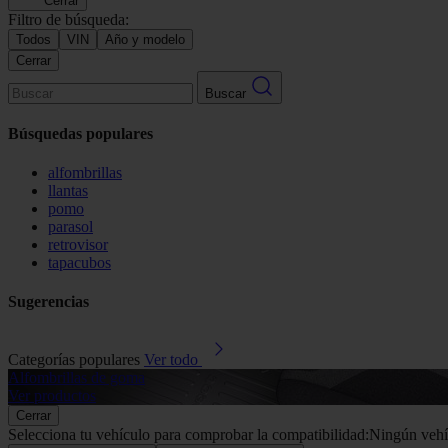
Cerrar
Filtro de búsqueda:
Todos
VIN
Año y modelo
Cerrar
Buscar
Búsquedas populares
alfombrillas
llantas
pomo
parasol
retrovisor
tapacubos
Sugerencias
Categorías populares
Ver todo
Alfombrillas de goma
Ver productos
Cerrar
Selecciona tu vehículo para comprobar la compatibilidad:
Ningún vehí