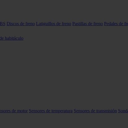
ABS
Discos de freno
Latiguillos de freno
Pastillas de freno
Pedales de f
 de habitáculo
nsores de motor
Sensores de temperatura
Sensores de transmisión
Sond