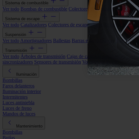
Sistema de combustible
Ver todo
Bombas de combustible
Colectores de admisión
Filtros de ai
Sistema de escape
Ver todo
Catalizadores
Colectores de escape
Filtros de partículas (DP
Suspensión
Ver todo
Amortiguadores
Ballestas
Barras estabilizadoras
Bieletas y s
Transmisión
Ver todo
Árboles de transmisión
Cajas de cambios automáticas
Cajas
sincronizadores
Sensores de transmisión
Volantes de motor
Iluminación
Bombillas
Faros delanteros
Iluminación interior
Intermitentes
Luces antiniebla
Luces de freno
Mandos de luces
Mantenimiento
Bombillas
Bujías