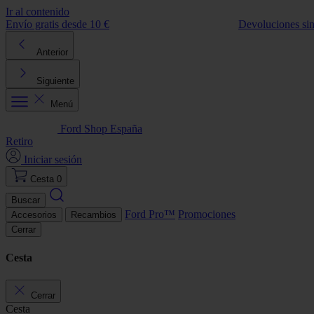
Ir al contenido
Envío gratis desde 10 €
Devoluciones si
Anterior
Siguiente
Menú
Ford Shop España
Retiro
Iniciar sesión
Cesta
0
Buscar
Ford Pro™
Promociones
Accesorios
Recambios
Cerrar
Cesta
Cerrar
Cesta