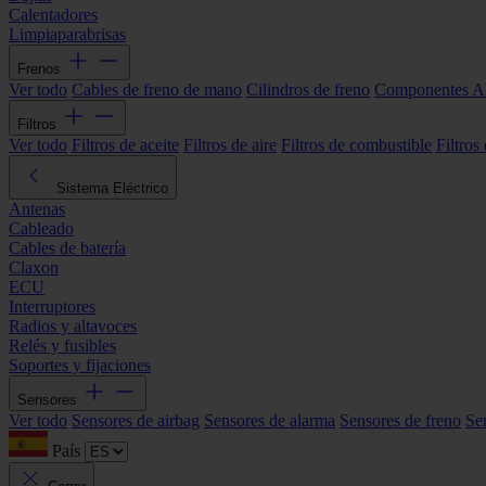
Calentadores
Limpiaparabrisas
Frenos
Ver todo
Cables de freno de mano
Cilindros de freno
Componentes 
Filtros
Ver todo
Filtros de aceite
Filtros de aire
Filtros de combustible
Filtros
Sistema Eléctrico
Antenas
Cableado
Cables de batería
Claxon
ECU
Interruptores
Radios y altavoces
Relés y fusibles
Soportes y fijaciones
Sensores
Ver todo
Sensores de airbag
Sensores de alarma
Sensores de freno
Se
País