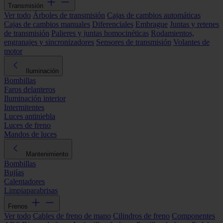
Transmisión
Ver todo
Árboles de transmisión
Cajas de cambios automáticas
Cajas de cambios manuales
Diferenciales
Embrague
Juntas y retenes
de transmisión
Palieres y juntas homocinéticas
Rodamientos,
engranajes y sincronizadores
Sensores de transmisión
Volantes de
motor
Iluminación
Bombillas
Faros delanteros
Iluminación interior
Intermitentes
Luces antiniebla
Luces de freno
Mandos de luces
Mantenimiento
Bombillas
Bujías
Calentadores
Limpiaparabrisas
Frenos
Ver todo
Cables de freno de mano
Cilindros de freno
Componentes