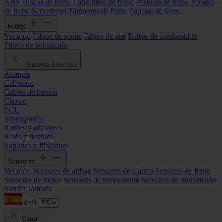
ABS
Discos de freno
Latiguillos de freno
Pastillas de freno
Pedales
de freno
Servofreno
Tambores de freno
Zapatas de freno
Filtros
Ver todo
Filtros de aceite
Filtros de aire
Filtros de combustible
Filtros de habitáculo
Sistema Eléctrico
Antenas
Cableado
Cables de batería
Claxon
ECU
Interruptores
Radios y altavoces
Relés y fusibles
Soportes y fijaciones
Sensores
Ver todo
Sensores de airbag
Sensores de alarma
Sensores de freno
Sensores de motor
Sensores de temperatura
Sensores de transmisión
Sondas lambda
País
Cerrar