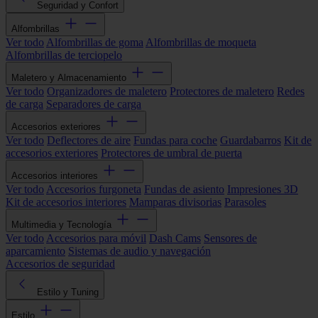
Seguridad y Confort
Alfombrillas
Ver todo
Alfombrillas de goma
Alfombrillas de moqueta
Alfombrillas de terciopelo
Maletero y Almacenamiento
Ver todo
Organizadores de maletero
Protectores de maletero
Redes
de carga
Separadores de carga
Accesorios exteriores
Ver todo
Deflectores de aire
Fundas para coche
Guardabarros
Kit de
accesorios exteriores
Protectores de umbral de puerta
Accesorios interiores
Ver todo
Accesorios furgoneta
Fundas de asiento
Impresiones 3D
Kit de accesorios interiores
Mamparas divisorias
Parasoles
Multimedia y Tecnología
Ver todo
Accesorios para móvil
Dash Cams
Sensores de
aparcamiento
Sistemas de audio y navegación
Accesorios de seguridad
Estilo y Tuning
Estilo