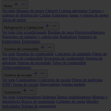
Motor
Ver todo
Bloques de motor
Cárteres
Correas alternador
Correas y
cadenas de distribución
Culatas
Embrague
Juntas y retenes de motor
Tacos de motor
Refrigeración y Calefacción
Ver todo
Aire acondicionado
Bombas de agua
Electroventiladores
Manguitos de radiador y calefacción
Radiadores
Sensores de
temperatura
Termostatos
Sistema de combustible
Ver todo
Bombas de combustible
Colectores de admisión
Filtros de
aire
Filtros de combustible
Inyectores de combustible
Sistema de
admisión
Sistema de encendido
Tubos de combustible
Turbocompresores
Sistema de escape
Ver todo
Catalizadores
Colectores de escape
Filtros de partículas
(DPF)
Juntas de escape
Silenciadores
Sondas lambda
Suspensión
Ver todo
Amortiguadores
Ballestas
Barras estabilizadoras
Bieletas y
silentblocks
Brazos de suspensión
Cojinetes de rueda
Muelles
helicoidales
Rótulas de suspensión