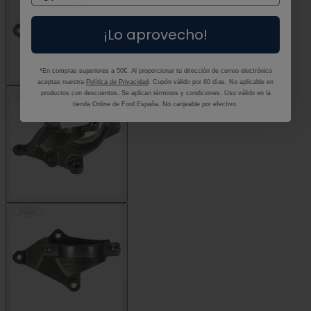
¡Lo aprovecho!
*En compras superiores a 50€. Al proporcionar tu dirección de correo electrónico
aceptas nuestra
Política de Privacidad
. Cupón válido por 60 días. No aplicable en
productos con descuentos. Se aplican términos y condiciones. Uso válido en la
tienda Online de Ford España. No canjeable por efectivo.