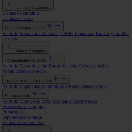
Llantas y Accesorios
Llantas de aluminio
Llantas de acero
Accesorios para llantas
Ver todo
Reparación de llantas
TPMS
Tapacubos
Tuercas y tornillos
de rueda
Viaje y Transporte
Portaequipajes de techo
Ver todo
Bacas de techo
Barras de techo
Cofres de techo
Portabicicletas de techo
Transporte en parte trasera
Ver todo
Enganches de remolque
Portabicicletas de bola
Portabicicletas
Ver todo
Montaje en techo
Montaje en parte trasera
Accesorios de camping
Portaesquís
Separadores de carga
Vehículos comerciales