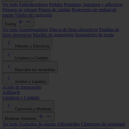
Ver todo
Embellecedores
Pedales
Pegatinas, logotipos y adhesivos
Pinturas de retoque
Pomos de cambio
Protectores de umbral de
puerta
Vinilos de carrocería
Tuning
Ver todo
Amortiguadores
Discos de freno deportivos
Pastillas de
freno deportivas
Muelles de suspensión
Separadores de rueda
Híbridos y Eléctricos
Limpieza y Cuidado
Descubre los recambios
Aceites y Líquidos
Aceite de transmisión
AdBlue®
Limpieza y Cuidado
Carrocería y Molduras
Molduras interiores
Ver todo
Acabados de asiento
Alfombrillas
Cinturones de seguridad