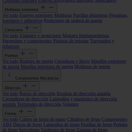
Consolas centrales
Espejos retrovisores interiores
Salpicadero
Molduras exteriores
Ver todo
Espejos exteriores
Molduras
Parrillas delanteras
Pegatinas,
logotipos y adhesivos
Protectores de umbral de puerta
Carrocería
Ver todo
Aislantes y protectores
Motores limpiaparabrisas
Paragolpes y componentes
Pinturas de retoque
Travesaños y
refuerzos
Puertas
Ver todo
Burletes de puerta
Cerraduras y llaves
Manillas exteriores
de puerta
Manillas interiores de puerta
Molduras de puerta
Componentes Mecánicos
Dirección
Ver todo
Barras de dirección
Bombas de dirección asistida
Cremalleras de dirección
Latiguillos y manguitos de dirección
asistida
Terminales de dirección
Volantes
Frenos
Ver todo
Cables de freno de mano
Cilindros de freno
Componentes
ABS
Discos de freno
Latiguillos de freno
Pastillas de freno
Pedales
de freno
Servofreno
Tambores de freno
Zapatas de freno