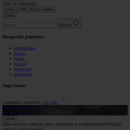
Filtro de búsqueda:
Todos
VIN
Año y modelo
Cerrar
Buscar
Búsquedas populares
alfombrillas
llantas
pomo
parasol
retrovisor
tapacubos
Sugerencias
Categorías populares
Ver todo
Alfombrillas de goma
G
Ver productos
V
Cerrar
Selecciona tu vehículo para comprobar la compatibilidad:
Ningún
vehículo seleccionado