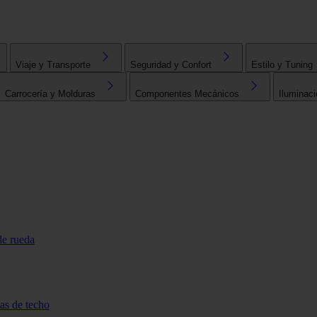
Viaje y Transporte
Seguridad y Confort
Estilo y Tuning
Carrocería y Molduras
Componentes Mecánicos
Iluminaci
de rueda
tas de techo