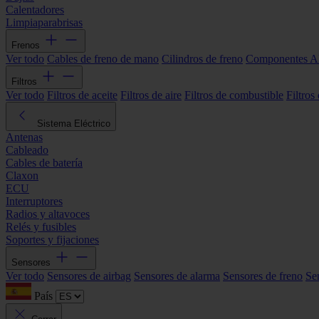
Calentadores
Limpiaparabrisas
Frenos
Ver todo
Cables de freno de mano
Cilindros de freno
Componentes 
Filtros
Ver todo
Filtros de aceite
Filtros de aire
Filtros de combustible
Filtros
Sistema Eléctrico
Antenas
Cableado
Cables de batería
Claxon
ECU
Interruptores
Radios y altavoces
Relés y fusibles
Soportes y fijaciones
Sensores
Ver todo
Sensores de airbag
Sensores de alarma
Sensores de freno
Se
País