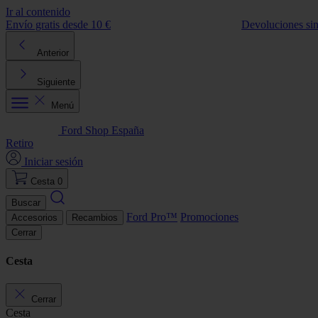
Ir al contenido
Envío gratis desde 10 €
Devoluciones si
Anterior
Siguiente
Menú
Ford Shop España
Retiro
Iniciar sesión
Cesta
0
Buscar
Ford Pro™
Promociones
Accesorios
Recambios
Cerrar
Cesta
Cerrar
Cesta