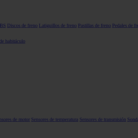
ABS
Discos de freno
Latiguillos de freno
Pastillas de freno
Pedales de f
 de habitáculo
nsores de motor
Sensores de temperatura
Sensores de transmisión
Sond