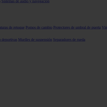
o
Sistemas de audio y navegación
nturas de retoque
Pomos de cambio
Protectores de umbral de puerta
Vin
o deportivas
Muelles de suspensión
Separadores de rueda