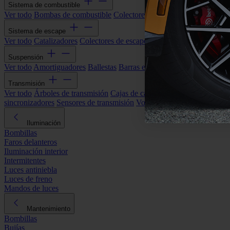
Sistema de combustible
Ver todo
Bombas de combustible
Colectores de admisión
Filtros de ai
Sistema de escape
Ver todo
Catalizadores
Colectores de escape
Filtros de partículas (DP
Suspensión
Ver todo
Amortiguadores
Ballestas
Barras estabilizadoras
Bieletas y s
Transmisión
Ver todo
Árboles de transmisión
Cajas de cambios automáticas
Cajas
sincronizadores
Sensores de transmisión
Volantes de motor
Iluminación
Bombillas
Faros delanteros
Iluminación interior
Intermitentes
Luces antiniebla
Luces de freno
Mandos de luces
Mantenimiento
Bombillas
Bujías