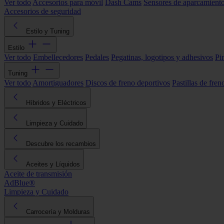
Ver todo
Accesorios para móvil
Dash Cams
Sensores de aparcamient
Accesorios de seguridad
Estilo y Tuning
Estilo
Ver todo
Embellecedores
Pedales
Pegatinas, logotipos y adhesivos
Pi
Tuning
Ver todo
Amortiguadores
Discos de freno deportivos
Pastillas de fren
Híbridos y Eléctricos
Limpieza y Cuidado
Descubre los recambios
Aceites y Líquidos
Aceite de transmisión
AdBlue®
Limpieza y Cuidado
Carrocería y Molduras