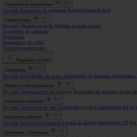
Transporte en parte trasera
Ver todo
Enganches de remolque
Portabicicletas de bola
Portabicicletas
Ver todo
Montaje en techo
Montaje en parte trasera
Accesorios de camping
Portaesquís
Separadores de carga
Vehículos comerciales
Seguridad y Confort
Alfombrillas
Ver todo
Alfombrillas de goma
Alfombrillas de moqueta
Alfombrillas 
Maletero y Almacenamiento
Ver todo
Organizadores de maletero
Protectores de maletero
Redes de
Accesorios exteriores
Ver todo
Deflectores de aire
Fundas para coche
Guardabarros
Kit de 
Accesorios interiores
Ver todo
Accesorios furgoneta
Fundas de asiento
Impresiones 3D
Kit
Multimedia y Tecnología