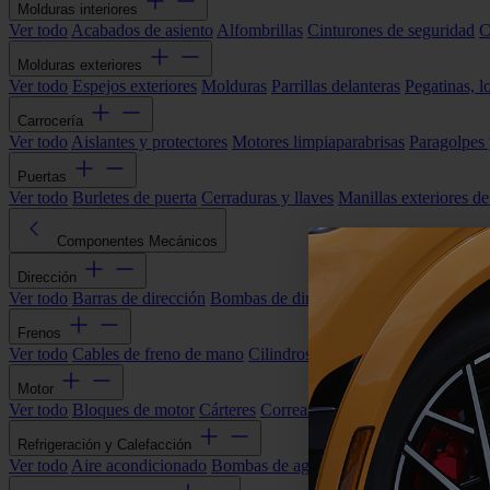
Molduras interiores
Ver todo
Acabados de asiento
Alfombrillas
Cinturones de seguridad
C
Molduras exteriores
Ver todo
Espejos exteriores
Molduras
Parrillas delanteras
Pegatinas, l
Carrocería
Ver todo
Aislantes y protectores
Motores limpiaparabrisas
Paragolpes
Puertas
Ver todo
Burletes de puerta
Cerraduras y llaves
Manillas exteriores de
Componentes Mecánicos
Dirección
Ver todo
Barras de dirección
Bombas de dirección asistida
Cremallera
Frenos
Ver todo
Cables de freno de mano
Cilindros de freno
Componentes 
Motor
Ver todo
Bloques de motor
Cárteres
Correas alternador
Correas y cade
Refrigeración y Calefacción
Ver todo
Aire acondicionado
Bombas de agua
Electroventiladores
Man