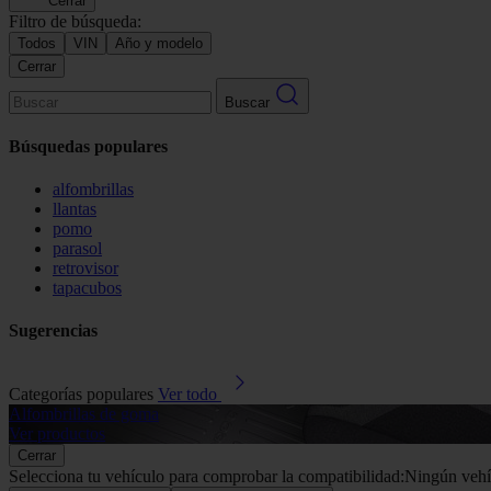
Cerrar
Filtro de búsqueda:
Todos
VIN
Año y modelo
Cerrar
Buscar
Búsquedas populares
alfombrillas
llantas
pomo
parasol
retrovisor
tapacubos
Sugerencias
Categorías populares
Ver todo
Alfombrillas de goma
Ver productos
Cerrar
Selecciona tu vehículo para comprobar la compatibilidad:
Ningún vehí