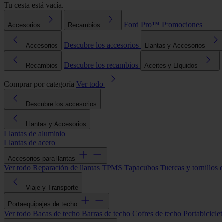
Tu cesta está vacía.
Ford Pro™
Promociones
Accesorios
Recambios
Descubre los accesorios
Accesorios
Llantas y Accesorios
Descubre los recambios
Recambios
Aceites y Líquidos
Comprar por categoría
Ver todo
Descubre los accesorios
Llantas y Accesorios
Llantas de aluminio
Llantas de acero
Accesorios para llantas
Ver todo
Reparación de llantas
TPMS
Tapacubos
Tuercas y tornillos 
Viaje y Transporte
Portaequipajes de techo
Ver todo
Bacas de techo
Barras de techo
Cofres de techo
Portabicicle