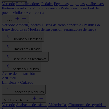
Ver todo
Embellecedores
Pedales
Pegatinas, logotipos y adhesivos
Pinturas de retoque
Pomos de cambio
Protectores de umbral de
puerta
Vinilos de carrocería
Tuning
Ver todo
Amortiguadores
Discos de freno deportivos
Pastillas de
freno deportivas
Muelles de suspensión
Separadores de rueda
Híbridos y Eléctricos
Limpieza y Cuidado
Descubre los recambios
Aceites y Líquidos
Aceite de transmisión
AdBlue®
Limpieza y Cuidado
Carrocería y Molduras
Molduras interiores
Ver todo
Acabados de asiento
Alfombrillas
Cinturones de seguridad