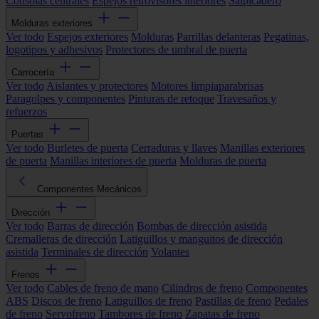
Consolas centrales
Espejos retrovisores interiores
Salpicadero
Molduras exteriores
Ver todo
Espejos exteriores
Molduras
Parrillas delanteras
Pegatinas,
logotipos y adhesivos
Protectores de umbral de puerta
Carrocería
Ver todo
Aislantes y protectores
Motores limpiaparabrisas
Paragolpes y componentes
Pinturas de retoque
Travesaños y
refuerzos
Puertas
Ver todo
Burletes de puerta
Cerraduras y llaves
Manillas exteriores
de puerta
Manillas interiores de puerta
Molduras de puerta
Componentes Mecánicos
Dirección
Ver todo
Barras de dirección
Bombas de dirección asistida
Cremalleras de dirección
Latiguillos y manguitos de dirección
asistida
Terminales de dirección
Volantes
Frenos
Ver todo
Cables de freno de mano
Cilindros de freno
Componentes
ABS
Discos de freno
Latiguillos de freno
Pastillas de freno
Pedales
de freno
Servofreno
Tambores de freno
Zapatas de freno