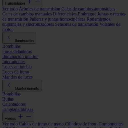
Transmisión
Ver todo
Árboles de transmisión
Cajas de cambios automáticas
Cajas de cambios manuales
Diferenciales
Embrague
Juntas y retenes
de transmisión
Palieres y juntas homocinéticas
Rodamientos,
engranajes y sincronizadores
Sensores de transmisión
Volantes de
motor
Iluminación
Bombillas
Faros delanteros
Iluminación interior
Intermitentes
Luces antiniebla
Luces de freno
Mandos de luces
Mantenimiento
Bombillas
Bujías
Calentadores
Limpiaparabrisas
Frenos
Ver todo
Cables de freno de mano
Cilindros de freno
Componentes