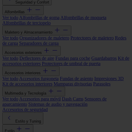
Seguridad y Confort
Alfombrillas
Ver todo
Alfombrillas de goma
Alfombrillas de moqueta
Alfombrillas de terciopelo
Maletero y Almacenamiento
Ver todo
Organizadores de maletero
Protectores de maletero
Redes
de carga
Separadores de carga
Accesorios exteriores
Ver todo
Deflectores de aire
Fundas para coche
Guardabarros
Kit de
accesorios exteriores
Protectores de umbral de puerta
Accesorios interiores
Ver todo
Accesorios furgoneta
Fundas de asiento
Impresiones 3D
Kit de accesorios interiores
Mamparas divisorias
Parasoles
Multimedia y Tecnología
Ver todo
Accesorios para móvil
Dash Cams
Sensores de
aparcamiento
Sistemas de audio y navegación
Accesorios de seguridad
Estilo y Tuning
Estilo