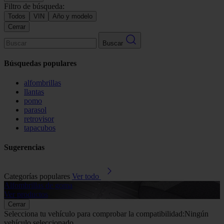
Filtro de búsqueda:
Todos
VIN
Año y modelo
Cerrar
Buscar
Búsquedas populares
alfombrillas
llantas
pomo
parasol
retrovisor
tapacubos
Sugerencias
Categorías populares
Ver todo
Alfombrillas de goma
G
Ver productos
V
Cerrar
Selecciona tu vehículo para comprobar la compatibilidad:
Ningún
vehículo seleccionado