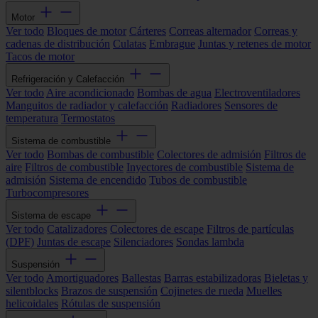
Motor
Ver todo
Bloques de motor
Cárteres
Correas alternador
Correas y
cadenas de distribución
Culatas
Embrague
Juntas y retenes de motor
Tacos de motor
Refrigeración y Calefacción
Ver todo
Aire acondicionado
Bombas de agua
Electroventiladores
Manguitos de radiador y calefacción
Radiadores
Sensores de
temperatura
Termostatos
Sistema de combustible
Ver todo
Bombas de combustible
Colectores de admisión
Filtros de
aire
Filtros de combustible
Inyectores de combustible
Sistema de
admisión
Sistema de encendido
Tubos de combustible
Turbocompresores
Sistema de escape
Ver todo
Catalizadores
Colectores de escape
Filtros de partículas
(DPF)
Juntas de escape
Silenciadores
Sondas lambda
Suspensión
Ver todo
Amortiguadores
Ballestas
Barras estabilizadoras
Bieletas y
silentblocks
Brazos de suspensión
Cojinetes de rueda
Muelles
helicoidales
Rótulas de suspensión