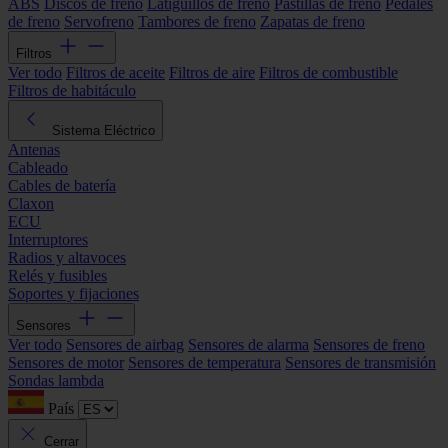
ABS
Discos de freno
Latiguillos de freno
Pastillas de freno
Pedales
de freno
Servofreno
Tambores de freno
Zapatas de freno
Filtros
Ver todo
Filtros de aceite
Filtros de aire
Filtros de combustible
Filtros de habitáculo
Sistema Eléctrico
Antenas
Cableado
Cables de batería
Claxon
ECU
Interruptores
Radios y altavoces
Relés y fusibles
Soportes y fijaciones
Sensores
Ver todo
Sensores de airbag
Sensores de alarma
Sensores de freno
Sensores de motor
Sensores de temperatura
Sensores de transmisión
Sondas lambda
País
Cerrar