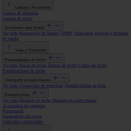
Llantas y Accesorios
Llantas de aluminio
Llantas de acero
Accesorios para llantas
Ver todo
Reparación de llantas
TPMS
Tapacubos
Tuercas y tornillos
de rueda
Viaje y Transporte
Portaequipajes de techo
Ver todo
Bacas de techo
Barras de techo
Cofres de techo
Portabicicletas de techo
Transporte en parte trasera
Ver todo
Enganches de remolque
Portabicicletas de bola
Portabicicletas
Ver todo
Montaje en techo
Montaje en parte trasera
Accesorios de camping
Portaesquís
Separadores de carga
Vehículos comerciales