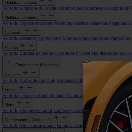
Molduras interiores
Ver todo
Acabados de asiento
Alfombrillas
Cinturones de seguridad
C
Molduras exteriores
Ver todo
Espejos exteriores
Molduras
Parrillas delanteras
Pegatinas, l
Carrocería
Ver todo
Aislantes y protectores
Motores limpiaparabrisas
Paragolpes
Puertas
Ver todo
Burletes de puerta
Cerraduras y llaves
Manillas exteriores de
Componentes Mecánicos
Dirección
Ver todo
Barras de dirección
Bombas de dirección asistida
Cremallera
Frenos
Ver todo
Cables de freno de mano
Cilindros de freno
Componentes 
Motor
Ver todo
Bloques de motor
Cárteres
Correas alternador
Correas y cade
Refrigeración y Calefacción
Ver todo
Aire acondicionado
Bombas de agua
Electroventiladores
Man