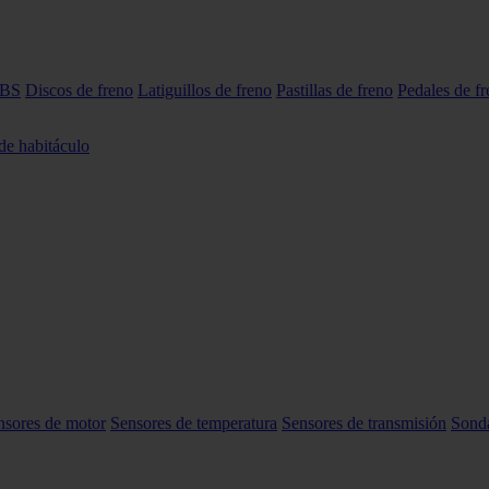
ABS
Discos de freno
Latiguillos de freno
Pastillas de freno
Pedales de f
 de habitáculo
nsores de motor
Sensores de temperatura
Sensores de transmisión
Sond