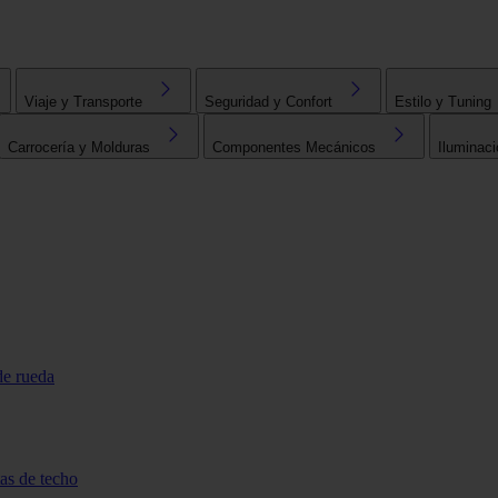
Viaje y Transporte
Seguridad y Confort
Estilo y Tuning
Carrocería y Molduras
Componentes Mecánicos
Iluminaci
de rueda
tas de techo