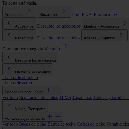
Tu cesta está vacía.
Ford Pro™
Promociones
Accesorios
Recambios
Descubre los accesorios
Accesorios
Llantas y Accesorios
Descubre los recambios
Recambios
Aceites y Líquidos
Comprar por categoría
Ver todo
Descubre los accesorios
Llantas y Accesorios
Llantas de aluminio
Llantas de acero
Accesorios para llantas
Ver todo
Reparación de llantas
TPMS
Tapacubos
Tuercas y tornillos 
Viaje y Transporte
Portaequipajes de techo
Ver todo
Bacas de techo
Barras de techo
Cofres de techo
Portabicicle