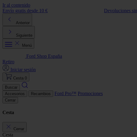
Ir al contenido
Envío gratis desde 10 €
Devoluciones si
Anterior
Siguiente
Menú
Ford Shop España
Retiro
Iniciar sesión
Cesta
0
Buscar
Ford Pro™
Promociones
Accesorios
Recambios
Cerrar
Cesta
Cerrar
Cesta