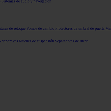
o
Sistemas de audio y navegación
nturas de retoque
Pomos de cambio
Protectores de umbral de puerta
Vin
o deportivas
Muelles de suspensión
Separadores de rueda