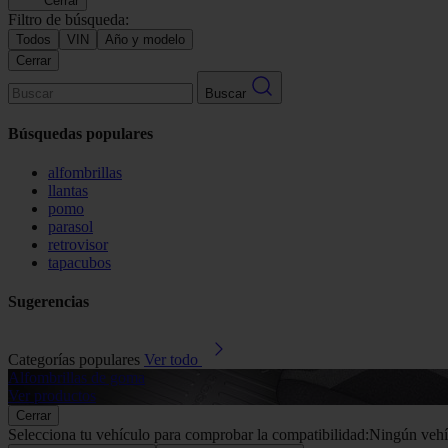
Cerrar
Filtro de búsqueda:
Todos
VIN
Año y modelo
Cerrar
Buscar
Búsquedas populares
alfombrillas
llantas
pomo
parasol
retrovisor
tapacubos
Sugerencias
Categorías populares
Ver todo
Alfombrillas de goma
Ver productos
Cerrar
Selecciona tu vehículo para comprobar la compatibilidad:
Ningún vehí