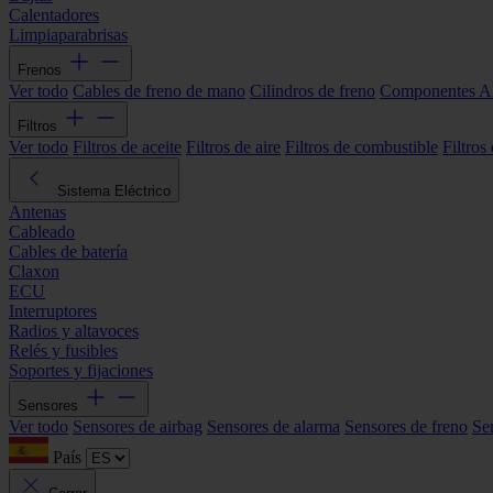
Calentadores
Limpiaparabrisas
Frenos
Ver todo
Cables de freno de mano
Cilindros de freno
Componentes 
Filtros
Ver todo
Filtros de aceite
Filtros de aire
Filtros de combustible
Filtros
Sistema Eléctrico
Antenas
Cableado
Cables de batería
Claxon
ECU
Interruptores
Radios y altavoces
Relés y fusibles
Soportes y fijaciones
Sensores
Ver todo
Sensores de airbag
Sensores de alarma
Sensores de freno
Se
País