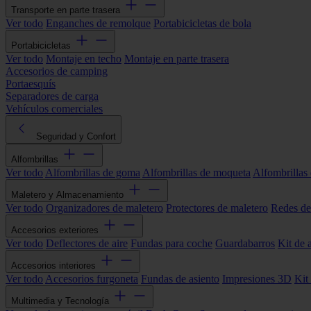
Transporte en parte trasera
Ver todo
Enganches de remolque
Portabicicletas de bola
Portabicicletas
Ver todo
Montaje en techo
Montaje en parte trasera
Accesorios de camping
Portaesquís
Separadores de carga
Vehículos comerciales
Seguridad y Confort
Alfombrillas
Ver todo
Alfombrillas de goma
Alfombrillas de moqueta
Alfombrillas 
Maletero y Almacenamiento
Ver todo
Organizadores de maletero
Protectores de maletero
Redes de
Accesorios exteriores
Ver todo
Deflectores de aire
Fundas para coche
Guardabarros
Kit de 
Accesorios interiores
Ver todo
Accesorios furgoneta
Fundas de asiento
Impresiones 3D
Kit
Multimedia y Tecnología