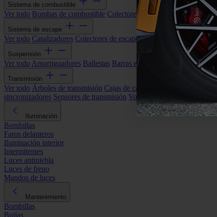
Sistema de combustible
Ver todo
Bombas de combustible
Colectores de admisión
Filtros de ai
Sistema de escape
Ver todo
Catalizadores
Colectores de escape
Filtros de partículas (DP
Suspensión
Ver todo
Amortiguadores
Ballestas
Barras estabilizadoras
Bieletas y s
Transmisión
Ver todo
Árboles de transmisión
Cajas de cambios automáticas
Cajas
sincronizadores
Sensores de transmisión
Volantes de motor
Iluminación
Bombillas
Faros delanteros
Iluminación interior
Intermitentes
Luces antiniebla
Luces de freno
Mandos de luces
Mantenimiento
Bombillas
Bujías