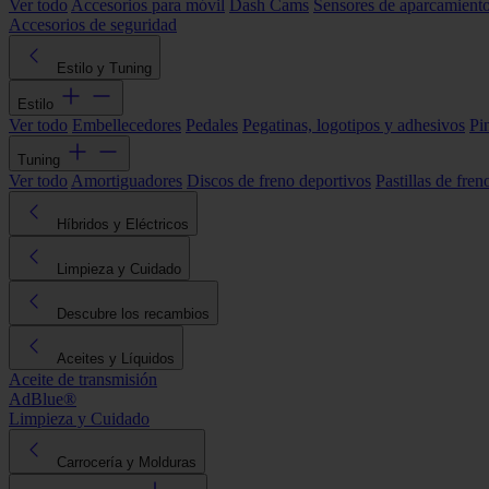
Ver todo
Accesorios para móvil
Dash Cams
Sensores de aparcamient
Accesorios de seguridad
Estilo y Tuning
Estilo
Ver todo
Embellecedores
Pedales
Pegatinas, logotipos y adhesivos
Pi
Tuning
Ver todo
Amortiguadores
Discos de freno deportivos
Pastillas de fren
Híbridos y Eléctricos
Limpieza y Cuidado
Descubre los recambios
Aceites y Líquidos
Aceite de transmisión
AdBlue®
Limpieza y Cuidado
Carrocería y Molduras