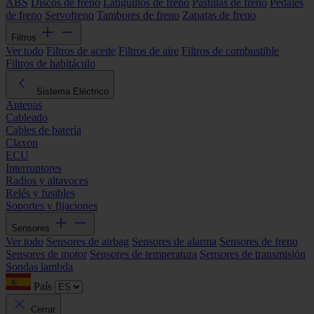
ABS
Discos de freno
Latiguillos de freno
Pastillas de freno
Pedales
de freno
Servofreno
Tambores de freno
Zapatas de freno
Filtros
Ver todo
Filtros de aceite
Filtros de aire
Filtros de combustible
Filtros de habitáculo
Sistema Eléctrico
Antenas
Cableado
Cables de batería
Claxon
ECU
Interruptores
Radios y altavoces
Relés y fusibles
Soportes y fijaciones
Sensores
Ver todo
Sensores de airbag
Sensores de alarma
Sensores de freno
Sensores de motor
Sensores de temperatura
Sensores de transmisión
Sondas lambda
País
Cerrar