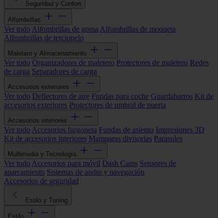
Seguridad y Confort
Alfombrillas
Ver todo
Alfombrillas de goma
Alfombrillas de moqueta
Alfombrillas de terciopelo
Maletero y Almacenamiento
Ver todo
Organizadores de maletero
Protectores de maletero
Redes
de carga
Separadores de carga
Accesorios exteriores
Ver todo
Deflectores de aire
Fundas para coche
Guardabarros
Kit de
accesorios exteriores
Protectores de umbral de puerta
Accesorios interiores
Ver todo
Accesorios furgoneta
Fundas de asiento
Impresiones 3D
Kit de accesorios interiores
Mamparas divisorias
Parasoles
Multimedia y Tecnología
Ver todo
Accesorios para móvil
Dash Cams
Sensores de
aparcamiento
Sistemas de audio y navegación
Accesorios de seguridad
Estilo y Tuning
Estilo