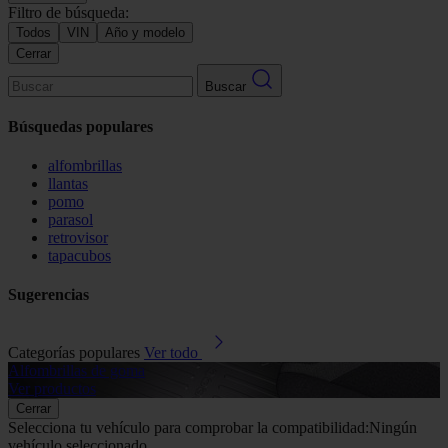
Filtro de búsqueda:
Todos
VIN
Año y modelo
Cerrar
Buscar
Búsquedas populares
alfombrillas
llantas
pomo
parasol
retrovisor
tapacubos
Sugerencias
Categorías populares
Ver todo
Alfombrillas de goma
G
Ver productos
V
Cerrar
Selecciona tu vehículo para comprobar la compatibilidad:
Ningún
vehículo seleccionado