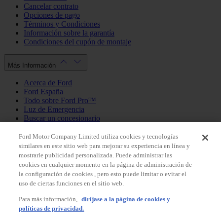
Cancelar contrato
Opciones de pago
Términos y Condiciones
Información sobre la garantía
Condiciones del cupón de montaje
Más Información
Acerca de Ford
Ford España
Todo sobre Ford Pro™
Luz de Emergencia
Buscar un concesionario
Política de cookies
Política de privacidad
Ford Motor Company Limited utiliza cookies y tecnologías
similares en este sitio web para mejorar su experiencia en línea y
mostrarle publicidad personalizada. Puede administrar las
Mi Cuenta
cookies en cualquier momento en la página de administración de
la configuración de cookies , pero esto puede limitar o evitar el
Iniciar sesión / Registrarse
uso de ciertas funciones en el sitio web.
Mis pedidos
Para más información,
diríjase a la página de cookies y
País
políticas de privacidad.
Facebook
X
Instagram
Youtube
LinkedIn