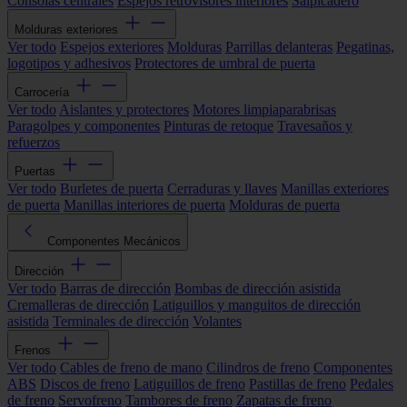
Consolas centrales
Espejos retrovisores interiores
Salpicadero
Molduras exteriores
Ver todo
Espejos exteriores
Molduras
Parrillas delanteras
Pegatinas,
logotipos y adhesivos
Protectores de umbral de puerta
Carrocería
Ver todo
Aislantes y protectores
Motores limpiaparabrisas
Paragolpes y componentes
Pinturas de retoque
Travesaños y
refuerzos
Puertas
Ver todo
Burletes de puerta
Cerraduras y llaves
Manillas exteriores
de puerta
Manillas interiores de puerta
Molduras de puerta
Componentes Mecánicos
Dirección
Ver todo
Barras de dirección
Bombas de dirección asistida
Cremalleras de dirección
Latiguillos y manguitos de dirección
asistida
Terminales de dirección
Volantes
Frenos
Ver todo
Cables de freno de mano
Cilindros de freno
Componentes
ABS
Discos de freno
Latiguillos de freno
Pastillas de freno
Pedales
de freno
Servofreno
Tambores de freno
Zapatas de freno