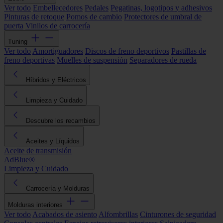
Ver todo
Embellecedores
Pedales
Pegatinas, logotipos y adhesivos
Pinturas de retoque
Pomos de cambio
Protectores de umbral de
puerta
Vinilos de carrocería
Tuning
Ver todo
Amortiguadores
Discos de freno deportivos
Pastillas de
freno deportivas
Muelles de suspensión
Separadores de rueda
Híbridos y Eléctricos
Limpieza y Cuidado
Descubre los recambios
Aceites y Líquidos
Aceite de transmisión
AdBlue®
Limpieza y Cuidado
Carrocería y Molduras
Molduras interiores
Ver todo
Acabados de asiento
Alfombrillas
Cinturones de seguridad