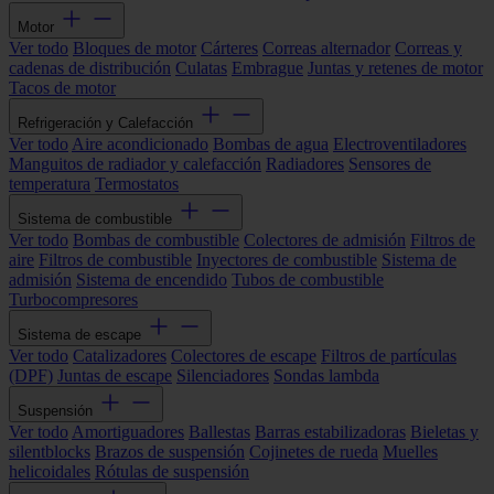
Motor
Ver todo
Bloques de motor
Cárteres
Correas alternador
Correas y
cadenas de distribución
Culatas
Embrague
Juntas y retenes de motor
Tacos de motor
Refrigeración y Calefacción
Ver todo
Aire acondicionado
Bombas de agua
Electroventiladores
Manguitos de radiador y calefacción
Radiadores
Sensores de
temperatura
Termostatos
Sistema de combustible
Ver todo
Bombas de combustible
Colectores de admisión
Filtros de
aire
Filtros de combustible
Inyectores de combustible
Sistema de
admisión
Sistema de encendido
Tubos de combustible
Turbocompresores
Sistema de escape
Ver todo
Catalizadores
Colectores de escape
Filtros de partículas
(DPF)
Juntas de escape
Silenciadores
Sondas lambda
Suspensión
Ver todo
Amortiguadores
Ballestas
Barras estabilizadoras
Bieletas y
silentblocks
Brazos de suspensión
Cojinetes de rueda
Muelles
helicoidales
Rótulas de suspensión