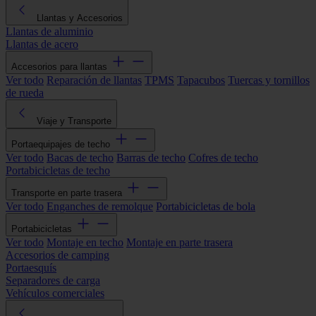
Llantas y Accesorios
Llantas de aluminio
Llantas de acero
Accesorios para llantas
Ver todo
Reparación de llantas
TPMS
Tapacubos
Tuercas y tornillos
de rueda
Viaje y Transporte
Portaequipajes de techo
Ver todo
Bacas de techo
Barras de techo
Cofres de techo
Portabicicletas de techo
Transporte en parte trasera
Ver todo
Enganches de remolque
Portabicicletas de bola
Portabicicletas
Ver todo
Montaje en techo
Montaje en parte trasera
Accesorios de camping
Portaesquís
Separadores de carga
Vehículos comerciales