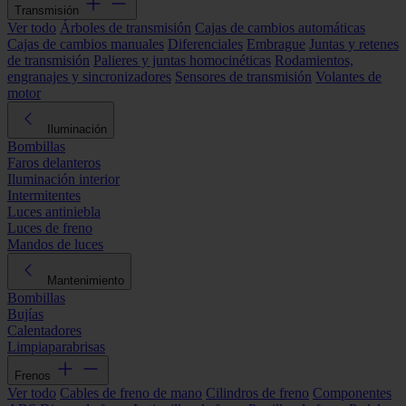
Transmisión
Ver todo
Árboles de transmisión
Cajas de cambios automáticas
Cajas de cambios manuales
Diferenciales
Embrague
Juntas y retenes
de transmisión
Palieres y juntas homocinéticas
Rodamientos,
engranajes y sincronizadores
Sensores de transmisión
Volantes de
motor
Iluminación
Bombillas
Faros delanteros
Iluminación interior
Intermitentes
Luces antiniebla
Luces de freno
Mandos de luces
Mantenimiento
Bombillas
Bujías
Calentadores
Limpiaparabrisas
Frenos
Ver todo
Cables de freno de mano
Cilindros de freno
Componentes