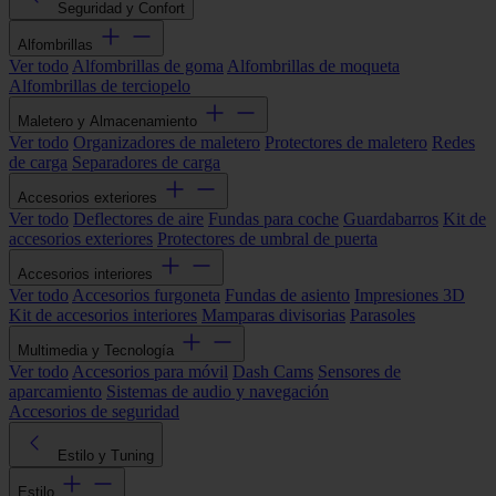
Seguridad y Confort
Alfombrillas
Ver todo
Alfombrillas de goma
Alfombrillas de moqueta
Alfombrillas de terciopelo
Maletero y Almacenamiento
Ver todo
Organizadores de maletero
Protectores de maletero
Redes
de carga
Separadores de carga
Accesorios exteriores
Ver todo
Deflectores de aire
Fundas para coche
Guardabarros
Kit de
accesorios exteriores
Protectores de umbral de puerta
Accesorios interiores
Ver todo
Accesorios furgoneta
Fundas de asiento
Impresiones 3D
Kit de accesorios interiores
Mamparas divisorias
Parasoles
Multimedia y Tecnología
Ver todo
Accesorios para móvil
Dash Cams
Sensores de
aparcamiento
Sistemas de audio y navegación
Accesorios de seguridad
Estilo y Tuning
Estilo