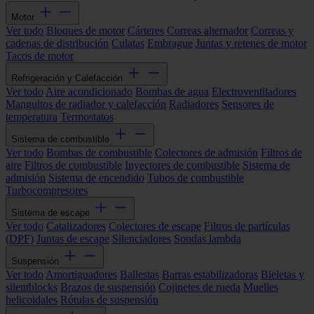
Motor
Ver todo
Bloques de motor
Cárteres
Correas alternador
Correas y
cadenas de distribución
Culatas
Embrague
Juntas y retenes de motor
Tacos de motor
Refrigeración y Calefacción
Ver todo
Aire acondicionado
Bombas de agua
Electroventiladores
Manguitos de radiador y calefacción
Radiadores
Sensores de
temperatura
Termostatos
Sistema de combustible
Ver todo
Bombas de combustible
Colectores de admisión
Filtros de
aire
Filtros de combustible
Inyectores de combustible
Sistema de
admisión
Sistema de encendido
Tubos de combustible
Turbocompresores
Sistema de escape
Ver todo
Catalizadores
Colectores de escape
Filtros de partículas
(DPF)
Juntas de escape
Silenciadores
Sondas lambda
Suspensión
Ver todo
Amortiguadores
Ballestas
Barras estabilizadoras
Bieletas y
silentblocks
Brazos de suspensión
Cojinetes de rueda
Muelles
helicoidales
Rótulas de suspensión