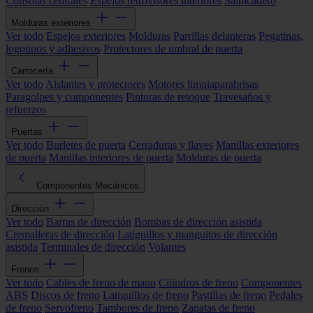
Consolas centrales
Espejos retrovisores interiores
Salpicadero
Molduras exteriores
Ver todo
Espejos exteriores
Molduras
Parrillas delanteras
Pegatinas,
logotipos y adhesivos
Protectores de umbral de puerta
Carrocería
Ver todo
Aislantes y protectores
Motores limpiaparabrisas
Paragolpes y componentes
Pinturas de retoque
Travesaños y
refuerzos
Puertas
Ver todo
Burletes de puerta
Cerraduras y llaves
Manillas exteriores
de puerta
Manillas interiores de puerta
Molduras de puerta
Componentes Mecánicos
Dirección
Ver todo
Barras de dirección
Bombas de dirección asistida
Cremalleras de dirección
Latiguillos y manguitos de dirección
asistida
Terminales de dirección
Volantes
Frenos
Ver todo
Cables de freno de mano
Cilindros de freno
Componentes
ABS
Discos de freno
Latiguillos de freno
Pastillas de freno
Pedales
de freno
Servofreno
Tambores de freno
Zapatas de freno