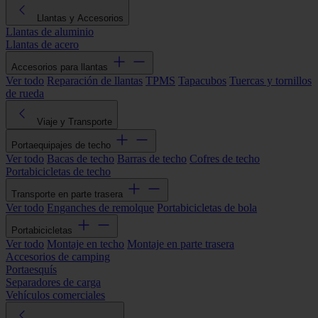
Llantas y Accesorios
Llantas de aluminio
Llantas de acero
Accesorios para llantas
Ver todo
Reparación de llantas
TPMS
Tapacubos
Tuercas y tornillos
de rueda
Viaje y Transporte
Portaequipajes de techo
Ver todo
Bacas de techo
Barras de techo
Cofres de techo
Portabicicletas de techo
Transporte en parte trasera
Ver todo
Enganches de remolque
Portabicicletas de bola
Portabicicletas
Ver todo
Montaje en techo
Montaje en parte trasera
Accesorios de camping
Portaesquís
Separadores de carga
Vehículos comerciales