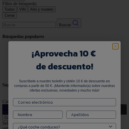
Filtro de búsqueda:
Todos
VIN
Año y modelo
Cerrar
Buscar
Búsquedas populares
alfombrillas
¡
Aprovecha 10 €
llantas
pomo
de descuento!
parasol
retrovisor
tapacubos
Suscríbete a nuestro boletín y obtén 10 € de descuento en
Sugerencias
compras a partir de 50 €. ¡Mantente informado(a) sobre nuestras
ofertas exclusivas, novedades y mucho más!
Categorías populares
Ver todo
Alfombrillas de goma
G
Ver productos
V
Cerrar
Selecciona tu vehículo para comprobar la compatibilidad:
Ningún
vehículo seleccionado