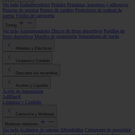
Ver todo
Embellecedores
Pedales
Pegatinas, logotipos y adhesivos
Pinturas de retoque
Pomos de cambio
Protectores de umbral de
puerta
Vinilos de carrocería
Tuning
Ver todo
Amortiguadores
Discos de freno deportivos
Pastillas de
freno deportivas
Muelles de suspensión
Separadores de rueda
Híbridos y Eléctricos
Limpieza y Cuidado
Descubre los recambios
Aceites y Líquidos
Aceite de transmisión
AdBlue®
Limpieza y Cuidado
Carrocería y Molduras
Molduras interiores
Ver todo
Acabados de asiento
Alfombrillas
Cinturones de seguridad