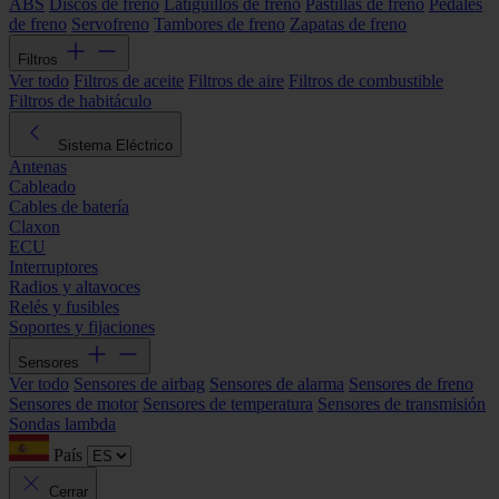
ABS
Discos de freno
Latiguillos de freno
Pastillas de freno
Pedales
de freno
Servofreno
Tambores de freno
Zapatas de freno
Filtros
Ver todo
Filtros de aceite
Filtros de aire
Filtros de combustible
Filtros de habitáculo
Sistema Eléctrico
Antenas
Cableado
Cables de batería
Claxon
ECU
Interruptores
Radios y altavoces
Relés y fusibles
Soportes y fijaciones
Sensores
Ver todo
Sensores de airbag
Sensores de alarma
Sensores de freno
Sensores de motor
Sensores de temperatura
Sensores de transmisión
Sondas lambda
País
Cerrar