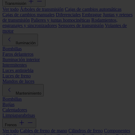
Transmisión
Ver todo
Árboles de transmisión
Cajas de cambios automáticas
Cajas de cambios manuales
Diferenciales
Embrague
Juntas y retenes
de transmisión
Palieres y juntas homocinéticas
Rodamientos,
engranajes y sincronizadores
Sensores de transmisión
Volantes de
motor
Iluminación
Bombillas
Faros delanteros
Iluminación interior
Intermitentes
Luces antiniebla
Luces de freno
Mandos de luces
Mantenimiento
Bombillas
Bujías
Calentadores
Limpiaparabrisas
Frenos
Ver todo
Cables de freno de mano
Cilindros de freno
Componentes