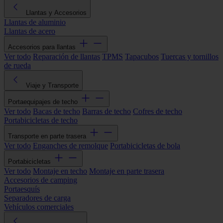
Llantas y Accesorios
Llantas de aluminio
Llantas de acero
Accesorios para llantas
Ver todo
Reparación de llantas
TPMS
Tapacubos
Tuercas y tornillos
de rueda
Viaje y Transporte
Portaequipajes de techo
Ver todo
Bacas de techo
Barras de techo
Cofres de techo
Portabicicletas de techo
Transporte en parte trasera
Ver todo
Enganches de remolque
Portabicicletas de bola
Portabicicletas
Ver todo
Montaje en techo
Montaje en parte trasera
Accesorios de camping
Portaesquís
Separadores de carga
Vehículos comerciales