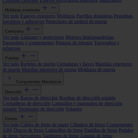
Consolas centrales
Espejos retrovisores interiores
Salpicadero
Molduras exteriores
Ver todo
Espejos exteriores
Molduras
Parrillas delanteras
Pegatinas,
logotipos y adhesivos
Protectores de umbral de puerta
Carrocería
Ver todo
Aislantes y protectores
Motores limpiaparabrisas
Paragolpes y componentes
Pinturas de retoque
Travesaños y
refuerzos
Puertas
Ver todo
Burletes de puerta
Cerraduras y llaves
Manillas exteriores
de puerta
Manillas interiores de puerta
Molduras de puerta
Componentes Mecánicos
Dirección
Ver todo
Barras de dirección
Bombas de dirección asistida
Cremalleras de dirección
Latiguillos y manguitos de dirección
asistida
Terminales de dirección
Volantes
Frenos
Ver todo
Cables de freno de mano
Cilindros de freno
Componentes
ABS
Discos de freno
Latiguillos de freno
Pastillas de freno
Pedales
de freno
Servofreno
Tambores de freno
Zapatas de freno