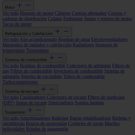
Motor
Ver todo
Bloques de motor
Cárteres
Correas alternador
Correas y
cadenas de distribución
Culatas
Embrague
Juntas y retenes de motor
Tacos de motor
Refrigeración y Calefacción
Ver todo
Aire acondicionado
Bombas de agua
Electroventiladores
Manguitos de radiador y calefacción
Radiadores
Sensores de
temperatura
Termostatos
Sistema de combustible
Ver todo
Bombas de combustible
Colectores de admisión
Filtros de
aire
Filtros de combustible
Inyectores de combustible
Sistema de
admisión
Sistema de encendido
Tubos de combustible
Turbocompresores
Sistema de escape
Ver todo
Catalizadores
Colectores de escape
Filtros de partículas
(DPF)
Juntas de escape
Silenciadores
Sondas lambda
Suspensión
Ver todo
Amortiguadores
Ballestas
Barras estabilizadoras
Bieletas y
silentblocks
Brazos de suspensión
Cojinetes de rueda
Muelles
helicoidales
Rótulas de suspensión