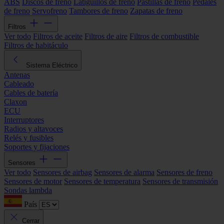
ABS
Discos de freno
Latiguillos de freno
Pastillas de freno
Pedales
de freno
Servofreno
Tambores de freno
Zapatas de freno
Filtros
Ver todo
Filtros de aceite
Filtros de aire
Filtros de combustible
Filtros de habitáculo
Sistema Eléctrico
Antenas
Cableado
Cables de batería
Claxon
ECU
Interruptores
Radios y altavoces
Relés y fusibles
Soportes y fijaciones
Sensores
Ver todo
Sensores de airbag
Sensores de alarma
Sensores de freno
Sensores de motor
Sensores de temperatura
Sensores de transmisión
Sondas lambda
País
Cerrar