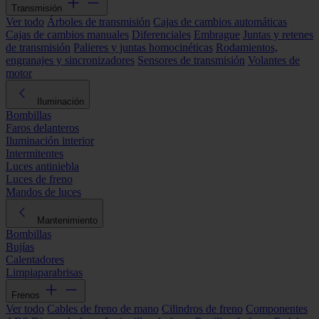
Transmisión
Ver todo
Árboles de transmisión
Cajas de cambios automáticas
Cajas de cambios manuales
Diferenciales
Embrague
Juntas y retenes
de transmisión
Palieres y juntas homocinéticas
Rodamientos,
engranajes y sincronizadores
Sensores de transmisión
Volantes de
motor
Iluminación
Bombillas
Faros delanteros
Iluminación interior
Intermitentes
Luces antiniebla
Luces de freno
Mandos de luces
Mantenimiento
Bombillas
Bujías
Calentadores
Limpiaparabrisas
Frenos
Ver todo
Cables de freno de mano
Cilindros de freno
Componentes