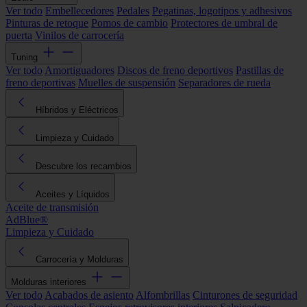
Ver todo
Embellecedores
Pedales
Pegatinas, logotipos y adhesivos
Pinturas de retoque
Pomos de cambio
Protectores de umbral de
puerta
Vinilos de carrocería
Tuning
Ver todo
Amortiguadores
Discos de freno deportivos
Pastillas de
freno deportivas
Muelles de suspensión
Separadores de rueda
Híbridos y Eléctricos
Limpieza y Cuidado
Descubre los recambios
Aceites y Líquidos
Aceite de transmisión
AdBlue®
Limpieza y Cuidado
Carrocería y Molduras
Molduras interiores
Ver todo
Acabados de asiento
Alfombrillas
Cinturones de seguridad