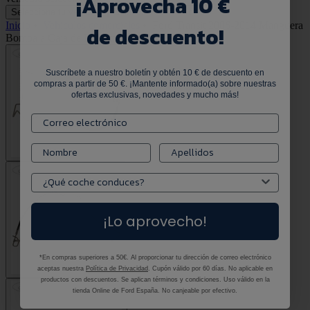
¡
Aprovecha 10 €
Selecciona tu vehículo
Selecciona tu vehículo
Inicio
•
Vehículos comerciales
•
Ford Transit 2006-2014 Manguera
de descuento!
Bomba a Caja de Dirección Negro 1764039
Suscríbete a nuestro boletín y obtén 10 € de descuento en
compras a partir de 50 €. ¡Mantente informado(a) sobre nuestras
ofertas exclusivas, novedades y mucho más!
¡Lo aprovecho!
*En compras superiores a 50€. Al proporcionar tu dirección de correo electrónico
aceptas nuestra
Política de Privacidad
. Cupón válido por 60 días. No aplicable en
productos con descuentos. Se aplican términos y condiciones. Uso válido en la
tienda Online de Ford España. No canjeable por efectivo.