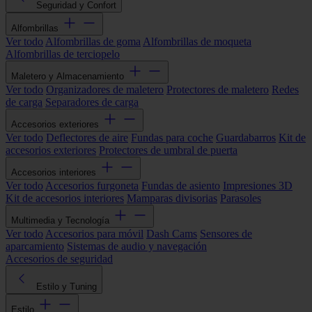
Seguridad y Confort
Alfombrillas
Ver todo
Alfombrillas de goma
Alfombrillas de moqueta
Alfombrillas de terciopelo
Maletero y Almacenamiento
Ver todo
Organizadores de maletero
Protectores de maletero
Redes
de carga
Separadores de carga
Accesorios exteriores
Ver todo
Deflectores de aire
Fundas para coche
Guardabarros
Kit de
accesorios exteriores
Protectores de umbral de puerta
Accesorios interiores
Ver todo
Accesorios furgoneta
Fundas de asiento
Impresiones 3D
Kit de accesorios interiores
Mamparas divisorias
Parasoles
Multimedia y Tecnología
Ver todo
Accesorios para móvil
Dash Cams
Sensores de
aparcamiento
Sistemas de audio y navegación
Accesorios de seguridad
Estilo y Tuning
Estilo