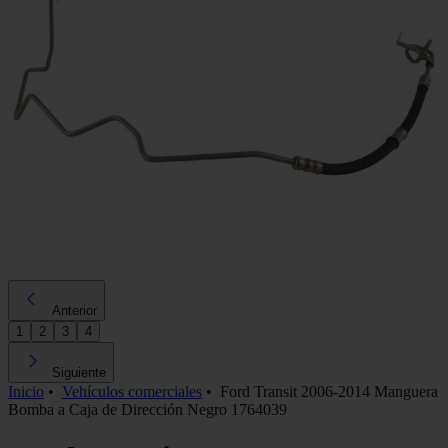
Anterior
1
2
3
4
Siguiente
Inicio
•
Vehículos comerciales
•
Ford Transit 2006-2014 Manguera
Bomba a Caja de Dirección Negro 1764039