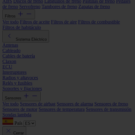
ABS
Discos de freno
Latiguillos de freno
Pastillas de freno
Pedales
de freno
Servofreno
Tambores de freno
Zapatas de freno
Filtros
Ver todo
Filtros de aceite
Filtros de aire
Filtros de combustible
Filtros de habitáculo
Sistema Eléctrico
Antenas
Cableado
Cables de batería
Claxon
ECU
Interruptores
Radios y altavoces
Relés y fusibles
Soportes y fijaciones
Sensores
Ver todo
Sensores de airbag
Sensores de alarma
Sensores de freno
Sensores de motor
Sensores de temperatura
Sensores de transmisión
Sondas lambda
País
Cerrar