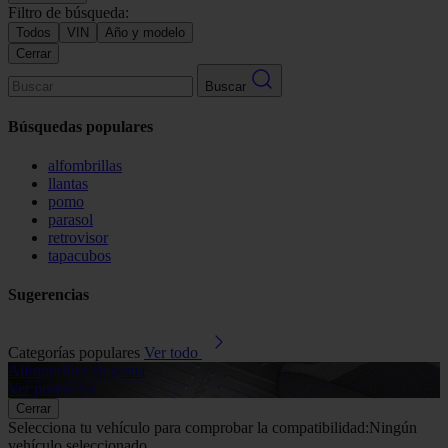
Filtro de búsqueda:
Todos
VIN
Año y modelo
Cerrar
Buscar
Búsquedas populares
alfombrillas
llantas
pomo
parasol
retrovisor
tapacubos
Sugerencias
Categorías populares
Ver todo
Alfombrillas de goma
G
Ver productos
V
Cerrar
Selecciona tu vehículo para comprobar la compatibilidad:
Ningún
vehículo seleccionado