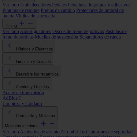
Ver todo
Embellecedores
Pedales
Pegatinas, logotipos y adhesivos
Pinturas de retoque
Pomos de cambio
Protectores de umbral de
puerta
Vinilos de carrocería
Tuning
Ver todo
Amortiguadores
Discos de freno deportivos
Pastillas de
freno deportivas
Muelles de suspensión
Separadores de rueda
Híbridos y Eléctricos
Limpieza y Cuidado
Descubre los recambios
Aceites y Líquidos
Aceite de transmisión
AdBlue®
Limpieza y Cuidado
Carrocería y Molduras
Molduras interiores
Ver todo
Acabados de asiento
Alfombrillas
Cinturones de seguridad