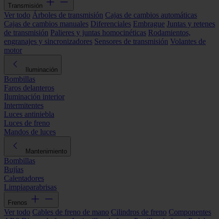
Transmisión
Ver todo
Árboles de transmisión
Cajas de cambios automáticas
Cajas de cambios manuales
Diferenciales
Embrague
Juntas y retenes
de transmisión
Palieres y juntas homocinéticas
Rodamientos,
engranajes y sincronizadores
Sensores de transmisión
Volantes de
motor
Iluminación
Bombillas
Faros delanteros
Iluminación interior
Intermitentes
Luces antiniebla
Luces de freno
Mandos de luces
Mantenimiento
Bombillas
Bujías
Calentadores
Limpiaparabrisas
Frenos
Ver todo
Cables de freno de mano
Cilindros de freno
Componentes