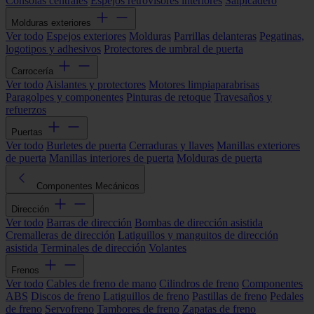
Consolas centrales
Espejos retrovisores interiores
Salpicadero
Molduras exteriores
Ver todo
Espejos exteriores
Molduras
Parrillas delanteras
Pegatinas,
logotipos y adhesivos
Protectores de umbral de puerta
Carrocería
Ver todo
Aislantes y protectores
Motores limpiaparabrisas
Paragolpes y componentes
Pinturas de retoque
Travesaños y
refuerzos
Puertas
Ver todo
Burletes de puerta
Cerraduras y llaves
Manillas exteriores
de puerta
Manillas interiores de puerta
Molduras de puerta
Componentes Mecánicos
Dirección
Ver todo
Barras de dirección
Bombas de dirección asistida
Cremalleras de dirección
Latiguillos y manguitos de dirección
asistida
Terminales de dirección
Volantes
Frenos
Ver todo
Cables de freno de mano
Cilindros de freno
Componentes
ABS
Discos de freno
Latiguillos de freno
Pastillas de freno
Pedales
de freno
Servofreno
Tambores de freno
Zapatas de freno