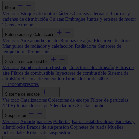
Motor
Ver todo
Bloques de motor
Cárteres
Correas alternador
Correas y
cadenas de distribución
Culatas
Embrague
Juntas y retenes de motor
Tacos de motor
Refrigeración y Calefacción
Ver todo
Aire acondicionado
Bombas de agua
Electroventiladores
Manguitos de radiador y calefacción
Radiadores
Sensores de
temperatura
Termostatos
Sistema de combustible
Ver todo
Bombas de combustible
Colectores de admisión
Filtros de
aire
Filtros de combustible
Inyectores de combustible
Sistema de
admisión
Sistema de encendido
Tubos de combustible
Turbocompresores
Sistema de escape
Ver todo
Catalizadores
Colectores de escape
Filtros de partículas
(DPF)
Juntas de escape
Silenciadores
Sondas lambda
Suspensión
Ver todo
Amortiguadores
Ballestas
Barras estabilizadoras
Bieletas y
silentblocks
Brazos de suspensión
Cojinetes de rueda
Muelles
helicoidales
Rótulas de suspensión