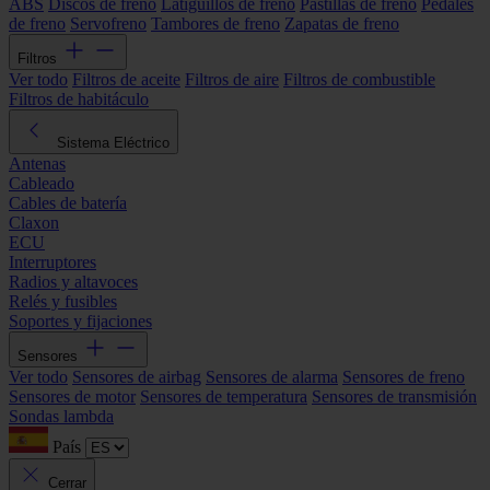
ABS
Discos de freno
Latiguillos de freno
Pastillas de freno
Pedales
de freno
Servofreno
Tambores de freno
Zapatas de freno
Filtros
Ver todo
Filtros de aceite
Filtros de aire
Filtros de combustible
Filtros de habitáculo
Sistema Eléctrico
Antenas
Cableado
Cables de batería
Claxon
ECU
Interruptores
Radios y altavoces
Relés y fusibles
Soportes y fijaciones
Sensores
Ver todo
Sensores de airbag
Sensores de alarma
Sensores de freno
Sensores de motor
Sensores de temperatura
Sensores de transmisión
Sondas lambda
País
Cerrar