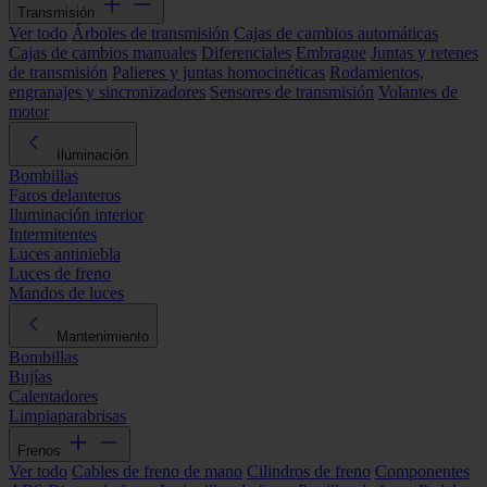
Transmisión
Ver todo
Árboles de transmisión
Cajas de cambios automáticas
Cajas de cambios manuales
Diferenciales
Embrague
Juntas y retenes
de transmisión
Palieres y juntas homocinéticas
Rodamientos,
engranajes y sincronizadores
Sensores de transmisión
Volantes de
motor
Iluminación
Bombillas
Faros delanteros
Iluminación interior
Intermitentes
Luces antiniebla
Luces de freno
Mandos de luces
Mantenimiento
Bombillas
Bujías
Calentadores
Limpiaparabrisas
Frenos
Ver todo
Cables de freno de mano
Cilindros de freno
Componentes