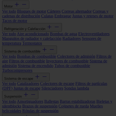
Motor
Ver todo
Bloques de motor
Cárteres
Correas alternador
Correas y
cadenas de distribución
Culatas
Embrague
Juntas y retenes de motor
Tacos de motor
Refrigeración y Calefacción
Ver todo
Aire acondicionado
Bombas de agua
Electroventiladores
Manguitos de radiador y calefacción
Radiadores
Sensores de
temperatura
Termostatos
Sistema de combustible
Ver todo
Bombas de combustible
Colectores de admisión
Filtros de
aire
Filtros de combustible
Inyectores de combustible
Sistema de
admisión
Sistema de encendido
Tubos de combustible
Turbocompresores
Sistema de escape
Ver todo
Catalizadores
Colectores de escape
Filtros de partículas
(DPF)
Juntas de escape
Silenciadores
Sondas lambda
Suspensión
Ver todo
Amortiguadores
Ballestas
Barras estabilizadoras
Bieletas y
silentblocks
Brazos de suspensión
Cojinetes de rueda
Muelles
helicoidales
Rótulas de suspensión