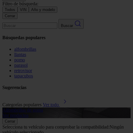
Filtro de búsqueda:
Todos
VIN
Año y modelo
Cerrar
Buscar
Búsquedas populares
alfombrillas
llantas
pomo
parasol
retrovisor
tapacubos
Sugerencias
Categorías populares
Ver todo
Alfombrillas de goma
G
Ver productos
V
Cerrar
Selecciona tu vehículo para comprobar la compatibilidad:
Ningún
vehículo seleccionado