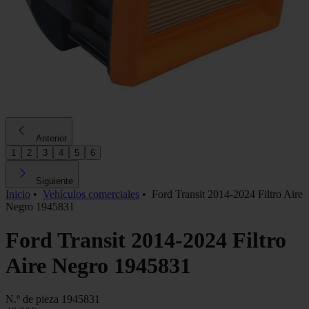
Anterior
1
2
3
4
5
6
Siguiente
Inicio
•
Vehículos comerciales
•
Ford Transit 2014-2024 Filtro Aire
Negro 1945831
Ford Transit 2014-2024 Filtro
Aire Negro 1945831
N.º de pieza
1945831