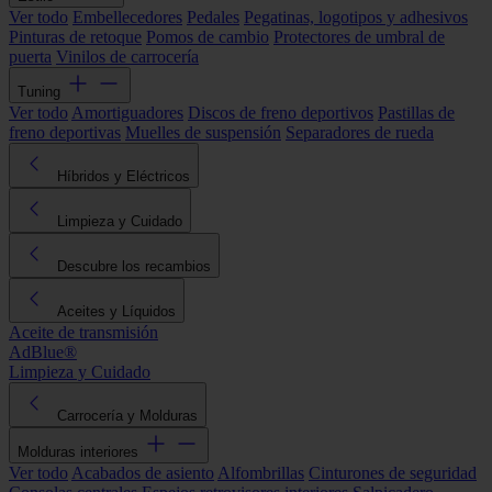
Ver todo
Embellecedores
Pedales
Pegatinas, logotipos y adhesivos
Pinturas de retoque
Pomos de cambio
Protectores de umbral de
puerta
Vinilos de carrocería
Tuning
Ver todo
Amortiguadores
Discos de freno deportivos
Pastillas de
freno deportivas
Muelles de suspensión
Separadores de rueda
Híbridos y Eléctricos
Limpieza y Cuidado
Descubre los recambios
Aceites y Líquidos
Aceite de transmisión
AdBlue®
Limpieza y Cuidado
Carrocería y Molduras
Molduras interiores
Ver todo
Acabados de asiento
Alfombrillas
Cinturones de seguridad