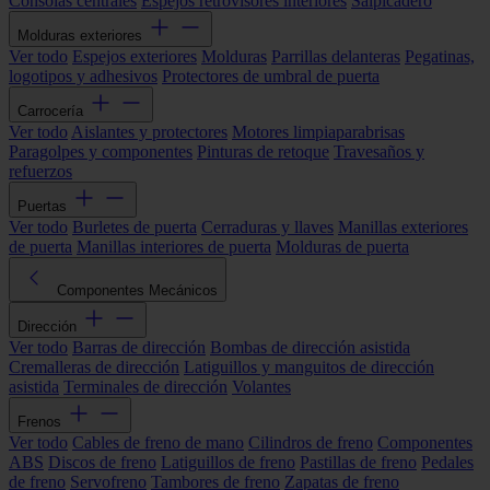
Consolas centrales
Espejos retrovisores interiores
Salpicadero
Molduras exteriores
Ver todo
Espejos exteriores
Molduras
Parrillas delanteras
Pegatinas,
logotipos y adhesivos
Protectores de umbral de puerta
Carrocería
Ver todo
Aislantes y protectores
Motores limpiaparabrisas
Paragolpes y componentes
Pinturas de retoque
Travesaños y
refuerzos
Puertas
Ver todo
Burletes de puerta
Cerraduras y llaves
Manillas exteriores
de puerta
Manillas interiores de puerta
Molduras de puerta
Componentes Mecánicos
Dirección
Ver todo
Barras de dirección
Bombas de dirección asistida
Cremalleras de dirección
Latiguillos y manguitos de dirección
asistida
Terminales de dirección
Volantes
Frenos
Ver todo
Cables de freno de mano
Cilindros de freno
Componentes
ABS
Discos de freno
Latiguillos de freno
Pastillas de freno
Pedales
de freno
Servofreno
Tambores de freno
Zapatas de freno