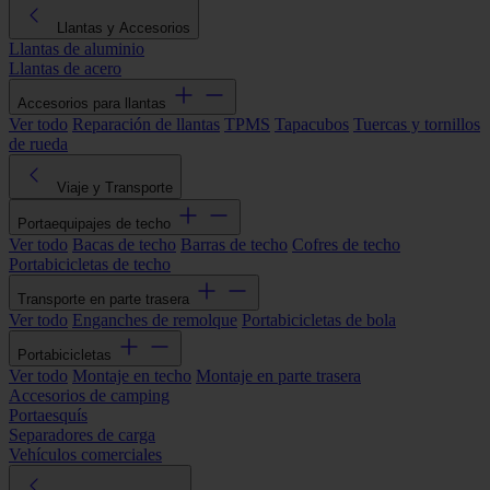
Llantas y Accesorios
Llantas de aluminio
Llantas de acero
Accesorios para llantas
Ver todo
Reparación de llantas
TPMS
Tapacubos
Tuercas y tornillos
de rueda
Viaje y Transporte
Portaequipajes de techo
Ver todo
Bacas de techo
Barras de techo
Cofres de techo
Portabicicletas de techo
Transporte en parte trasera
Ver todo
Enganches de remolque
Portabicicletas de bola
Portabicicletas
Ver todo
Montaje en techo
Montaje en parte trasera
Accesorios de camping
Portaesquís
Separadores de carga
Vehículos comerciales