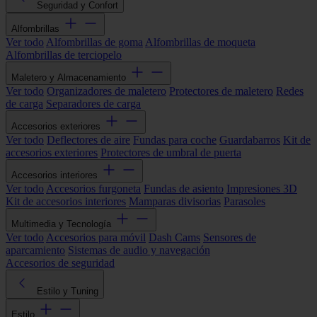
Seguridad y Confort
Alfombrillas
Ver todo
Alfombrillas de goma
Alfombrillas de moqueta
Alfombrillas de terciopelo
Maletero y Almacenamiento
Ver todo
Organizadores de maletero
Protectores de maletero
Redes
de carga
Separadores de carga
Accesorios exteriores
Ver todo
Deflectores de aire
Fundas para coche
Guardabarros
Kit de
accesorios exteriores
Protectores de umbral de puerta
Accesorios interiores
Ver todo
Accesorios furgoneta
Fundas de asiento
Impresiones 3D
Kit de accesorios interiores
Mamparas divisorias
Parasoles
Multimedia y Tecnología
Ver todo
Accesorios para móvil
Dash Cams
Sensores de
aparcamiento
Sistemas de audio y navegación
Accesorios de seguridad
Estilo y Tuning
Estilo