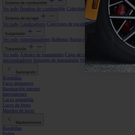
Sistema de combustible
Ver todo
Bombas de combustible
Colectores de admisión
Filtros de ai
Sistema de escape
Ver todo
Catalizadores
Colectores de escape
Filtros de partículas (DP
Suspensión
Ver todo
Amortiguadores
Ballestas
Barras estabilizadoras
Bieletas y s
Transmisión
Ver todo
Árboles de transmisión
Cajas de cambios automáticas
Cajas
sincronizadores
Sensores de transmisión
Volantes de motor
Iluminación
Bombillas
Faros delanteros
Iluminación interior
Intermitentes
Luces antiniebla
Luces de freno
Mandos de luces
Mantenimiento
Bombillas
Bujías