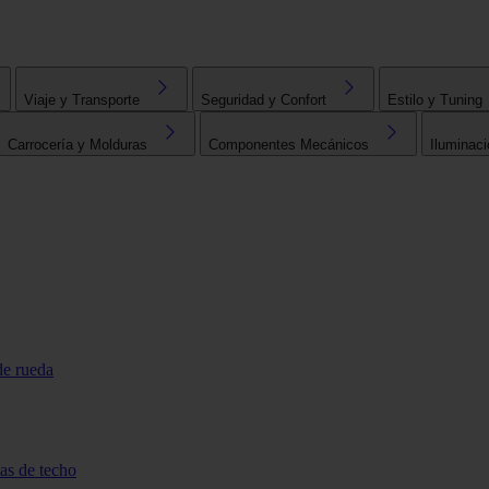
Viaje y Transporte
Seguridad y Confort
Estilo y Tuning
Carrocería y Molduras
Componentes Mecánicos
Iluminaci
de rueda
tas de techo