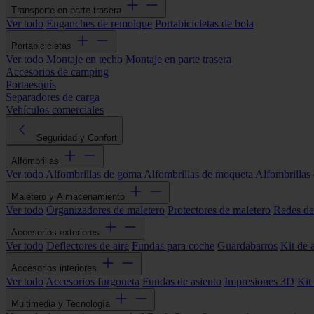
Transporte en parte trasera
Ver todo
Enganches de remolque
Portabicicletas de bola
Portabicicletas
Ver todo
Montaje en techo
Montaje en parte trasera
Accesorios de camping
Portaesquís
Separadores de carga
Vehículos comerciales
Seguridad y Confort
Alfombrillas
Ver todo
Alfombrillas de goma
Alfombrillas de moqueta
Alfombrillas 
Maletero y Almacenamiento
Ver todo
Organizadores de maletero
Protectores de maletero
Redes de
Accesorios exteriores
Ver todo
Deflectores de aire
Fundas para coche
Guardabarros
Kit de 
Accesorios interiores
Ver todo
Accesorios furgoneta
Fundas de asiento
Impresiones 3D
Kit
Multimedia y Tecnología