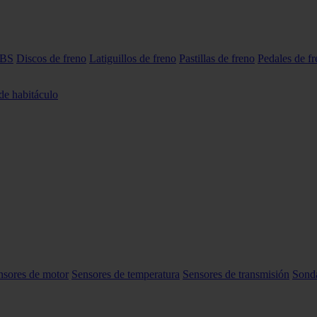
ABS
Discos de freno
Latiguillos de freno
Pastillas de freno
Pedales de f
 de habitáculo
nsores de motor
Sensores de temperatura
Sensores de transmisión
Sond