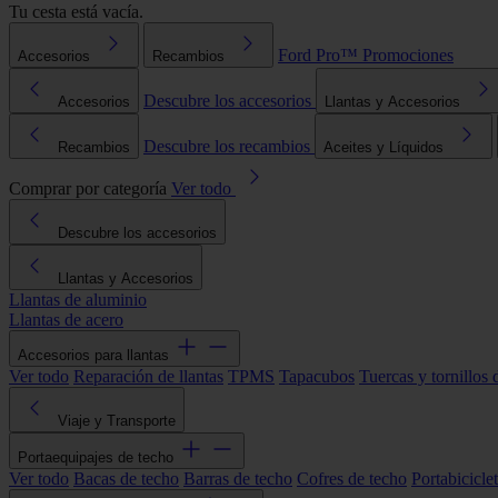
Tu cesta está vacía.
Ford Pro™
Promociones
Accesorios
Recambios
Descubre los accesorios
Accesorios
Llantas y Accesorios
Descubre los recambios
Recambios
Aceites y Líquidos
Comprar por categoría
Ver todo
Descubre los accesorios
Llantas y Accesorios
Llantas de aluminio
Llantas de acero
Accesorios para llantas
Ver todo
Reparación de llantas
TPMS
Tapacubos
Tuercas y tornillos 
Viaje y Transporte
Portaequipajes de techo
Ver todo
Bacas de techo
Barras de techo
Cofres de techo
Portabicicle