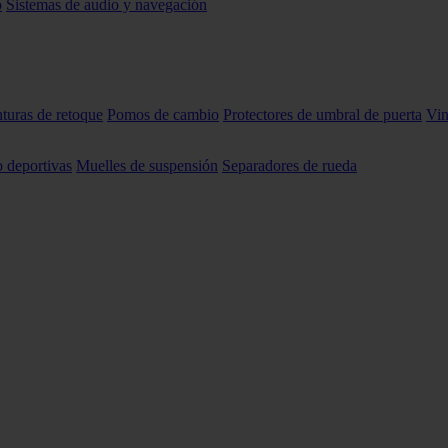
o
Sistemas de audio y navegación
nturas de retoque
Pomos de cambio
Protectores de umbral de puerta
Vin
o deportivas
Muelles de suspensión
Separadores de rueda