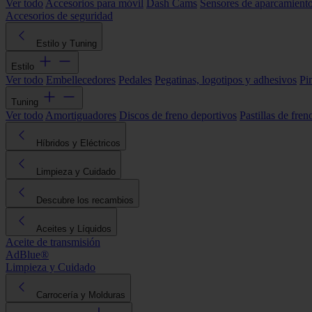
Ver todo
Accesorios para móvil
Dash Cams
Sensores de aparcamient
Accesorios de seguridad
Estilo y Tuning
Estilo
Ver todo
Embellecedores
Pedales
Pegatinas, logotipos y adhesivos
Pi
Tuning
Ver todo
Amortiguadores
Discos de freno deportivos
Pastillas de fren
Híbridos y Eléctricos
Limpieza y Cuidado
Descubre los recambios
Aceites y Líquidos
Aceite de transmisión
AdBlue®
Limpieza y Cuidado
Carrocería y Molduras