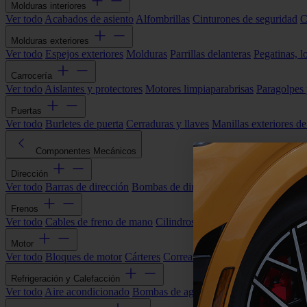
Molduras interiores
Ver todo
Acabados de asiento
Alfombrillas
Cinturones de seguridad
C
Molduras exteriores
Ver todo
Espejos exteriores
Molduras
Parrillas delanteras
Pegatinas, l
Carrocería
Ver todo
Aislantes y protectores
Motores limpiaparabrisas
Paragolpes
Puertas
Ver todo
Burletes de puerta
Cerraduras y llaves
Manillas exteriores de
Componentes Mecánicos
Dirección
Ver todo
Barras de dirección
Bombas de dirección asistida
Cremallera
Frenos
Ver todo
Cables de freno de mano
Cilindros de freno
Componentes 
Motor
Ver todo
Bloques de motor
Cárteres
Correas alternador
Correas y cade
Refrigeración y Calefacción
Ver todo
Aire acondicionado
Bombas de agua
Electroventiladores
Man