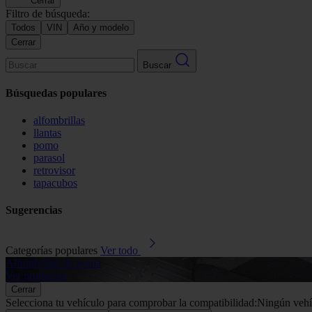
Cerrar
Filtro de búsqueda:
Todos
VIN
Año y modelo
Cerrar
Buscar
Búsquedas populares
alfombrillas
llantas
pomo
parasol
retrovisor
tapacubos
Sugerencias
Categorías populares
Ver todo
Alfombrillas de goma
Ver productos
Cerrar
Selecciona tu vehículo para comprobar la compatibilidad:
Ningún vehí