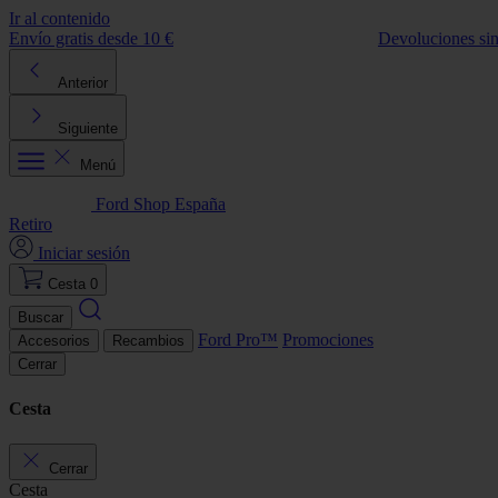
Ir al contenido
Envío gratis desde 10 €
Devoluciones si
Anterior
Siguiente
Menú
Ford Shop España
Retiro
Iniciar sesión
Cesta
0
Buscar
Ford Pro™
Promociones
Accesorios
Recambios
Cerrar
Cesta
Cerrar
Cesta