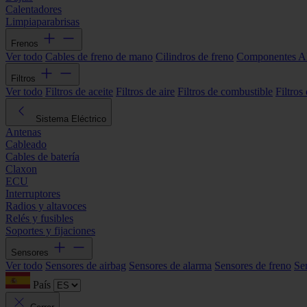
Calentadores
Limpiaparabrisas
Frenos
Ver todo
Cables de freno de mano
Cilindros de freno
Componentes 
Filtros
Ver todo
Filtros de aceite
Filtros de aire
Filtros de combustible
Filtros
Sistema Eléctrico
Antenas
Cableado
Cables de batería
Claxon
ECU
Interruptores
Radios y altavoces
Relés y fusibles
Soportes y fijaciones
Sensores
Ver todo
Sensores de airbag
Sensores de alarma
Sensores de freno
Se
País