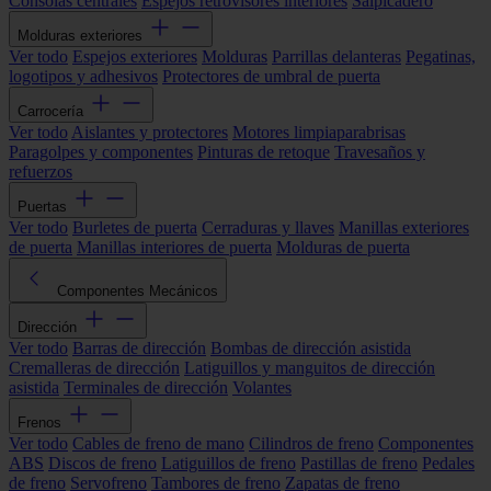
Consolas centrales
Espejos retrovisores interiores
Salpicadero
Molduras exteriores
Ver todo
Espejos exteriores
Molduras
Parrillas delanteras
Pegatinas,
logotipos y adhesivos
Protectores de umbral de puerta
Carrocería
Ver todo
Aislantes y protectores
Motores limpiaparabrisas
Paragolpes y componentes
Pinturas de retoque
Travesaños y
refuerzos
Puertas
Ver todo
Burletes de puerta
Cerraduras y llaves
Manillas exteriores
de puerta
Manillas interiores de puerta
Molduras de puerta
Componentes Mecánicos
Dirección
Ver todo
Barras de dirección
Bombas de dirección asistida
Cremalleras de dirección
Latiguillos y manguitos de dirección
asistida
Terminales de dirección
Volantes
Frenos
Ver todo
Cables de freno de mano
Cilindros de freno
Componentes
ABS
Discos de freno
Latiguillos de freno
Pastillas de freno
Pedales
de freno
Servofreno
Tambores de freno
Zapatas de freno