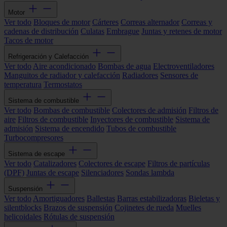
Motor
Ver todo
Bloques de motor
Cárteres
Correas alternador
Correas y
cadenas de distribución
Culatas
Embrague
Juntas y retenes de motor
Tacos de motor
Refrigeración y Calefacción
Ver todo
Aire acondicionado
Bombas de agua
Electroventiladores
Manguitos de radiador y calefacción
Radiadores
Sensores de
temperatura
Termostatos
Sistema de combustible
Ver todo
Bombas de combustible
Colectores de admisión
Filtros de
aire
Filtros de combustible
Inyectores de combustible
Sistema de
admisión
Sistema de encendido
Tubos de combustible
Turbocompresores
Sistema de escape
Ver todo
Catalizadores
Colectores de escape
Filtros de partículas
(DPF)
Juntas de escape
Silenciadores
Sondas lambda
Suspensión
Ver todo
Amortiguadores
Ballestas
Barras estabilizadoras
Bieletas y
silentblocks
Brazos de suspensión
Cojinetes de rueda
Muelles
helicoidales
Rótulas de suspensión