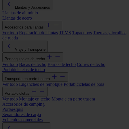
Llantas y Accesorios
Llantas de aluminio
Llantas de acero
Accesorios para llantas
Ver todo
Reparación de llantas
TPMS
Tapacubos
Tuercas y tornillos
de rueda
Viaje y Transporte
Portaequipajes de techo
Ver todo
Bacas de techo
Barras de techo
Cofres de techo
Portabicicletas de techo
Transporte en parte trasera
Ver todo
Enganches de remolque
Portabicicletas de bola
Portabicicletas
Ver todo
Montaje en techo
Montaje en parte trasera
Accesorios de camping
Portaesquís
Separadores de carga
Vehículos comerciales