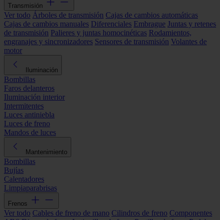
Transmisión
Ver todo
Árboles de transmisión
Cajas de cambios automáticas
Cajas de cambios manuales
Diferenciales
Embrague
Juntas y retenes
de transmisión
Palieres y juntas homocinéticas
Rodamientos,
engranajes y sincronizadores
Sensores de transmisión
Volantes de
motor
Iluminación
Bombillas
Faros delanteros
Iluminación interior
Intermitentes
Luces antiniebla
Luces de freno
Mandos de luces
Mantenimiento
Bombillas
Bujías
Calentadores
Limpiaparabrisas
Frenos
Ver todo
Cables de freno de mano
Cilindros de freno
Componentes