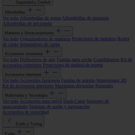
Seguridad y Confort
Alfombrillas
Ver todo
Alfombrillas de goma
Alfombrillas de moqueta
Alfombrillas de terciopelo
Maletero y Almacenamiento
Ver todo
Organizadores de maletero
Protectores de maletero
Redes
de carga
Separadores de carga
Accesorios exteriores
Ver todo
Deflectores de aire
Fundas para coche
Guardabarros
Kit de
accesorios exteriores
Protectores de umbral de puerta
Accesorios interiores
Ver todo
Accesorios furgoneta
Fundas de asiento
Impresiones 3D
Kit de accesorios interiores
Mamparas divisorias
Parasoles
Multimedia y Tecnología
Ver todo
Accesorios para móvil
Dash Cams
Sensores de
aparcamiento
Sistemas de audio y navegación
Accesorios de seguridad
Estilo y Tuning
Estilo