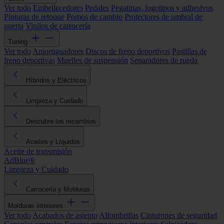
Ver todo
Embellecedores
Pedales
Pegatinas, logotipos y adhesivos
Pinturas de retoque
Pomos de cambio
Protectores de umbral de
puerta
Vinilos de carrocería
Tuning
Ver todo
Amortiguadores
Discos de freno deportivos
Pastillas de
freno deportivas
Muelles de suspensión
Separadores de rueda
Híbridos y Eléctricos
Limpieza y Cuidado
Descubre los recambios
Aceites y Líquidos
Aceite de transmisión
AdBlue®
Limpieza y Cuidado
Carrocería y Molduras
Molduras interiores
Ver todo
Acabados de asiento
Alfombrillas
Cinturones de seguridad