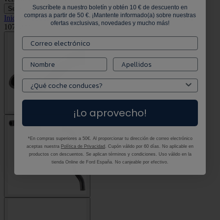
Suscríbete a nuestro boletín y obtén 10 € de descuento en
Selecciona tu vehículo
Selecciona tu vehículo
compras a partir de 50 €. ¡Mantente informado(a) sobre nuestras
Inicio
•
Todos los productos
•
Tubo de ventilación del cárter
ofertas exclusivas, novedades y mucho más!
1076244
¡Lo aprovecho!
*En compras superiores a 50€. Al proporcionar tu dirección de correo electrónico
aceptas nuestra
Política de Privacidad
. Cupón válido por 60 días. No aplicable en
productos con descuentos. Se aplican términos y condiciones. Uso válido en la
tienda Online de Ford España. No canjeable por efectivo.