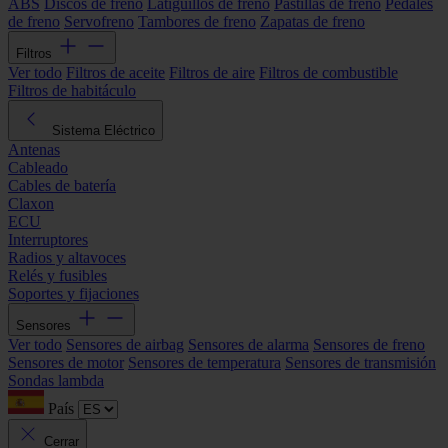
ABS
Discos de freno
Latiguillos de freno
Pastillas de freno
Pedales
de freno
Servofreno
Tambores de freno
Zapatas de freno
Filtros
Ver todo
Filtros de aceite
Filtros de aire
Filtros de combustible
Filtros de habitáculo
Sistema Eléctrico
Antenas
Cableado
Cables de batería
Claxon
ECU
Interruptores
Radios y altavoces
Relés y fusibles
Soportes y fijaciones
Sensores
Ver todo
Sensores de airbag
Sensores de alarma
Sensores de freno
Sensores de motor
Sensores de temperatura
Sensores de transmisión
Sondas lambda
País
Cerrar