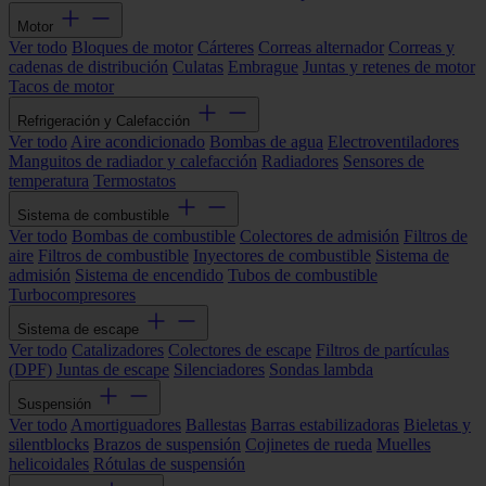
Motor
Ver todo
Bloques de motor
Cárteres
Correas alternador
Correas y
cadenas de distribución
Culatas
Embrague
Juntas y retenes de motor
Tacos de motor
Refrigeración y Calefacción
Ver todo
Aire acondicionado
Bombas de agua
Electroventiladores
Manguitos de radiador y calefacción
Radiadores
Sensores de
temperatura
Termostatos
Sistema de combustible
Ver todo
Bombas de combustible
Colectores de admisión
Filtros de
aire
Filtros de combustible
Inyectores de combustible
Sistema de
admisión
Sistema de encendido
Tubos de combustible
Turbocompresores
Sistema de escape
Ver todo
Catalizadores
Colectores de escape
Filtros de partículas
(DPF)
Juntas de escape
Silenciadores
Sondas lambda
Suspensión
Ver todo
Amortiguadores
Ballestas
Barras estabilizadoras
Bieletas y
silentblocks
Brazos de suspensión
Cojinetes de rueda
Muelles
helicoidales
Rótulas de suspensión