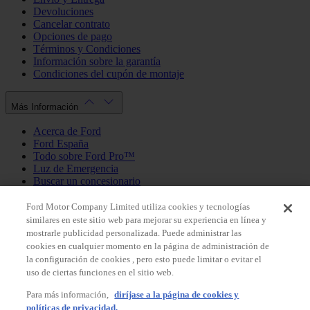
Devoluciones
Cancelar contrato
Opciones de pago
Términos y Condiciones
Información sobre la garantía
Condiciones del cupón de montaje
Más Información
Acerca de Ford
Ford España
Todo sobre Ford Pro™
Luz de Emergencia
Buscar un concesionario
Política de cookies
Política de privacidad
Ford Motor Company Limited utiliza cookies y tecnologías
similares en este sitio web para mejorar su experiencia en línea y
mostrarle publicidad personalizada. Puede administrar las
Mi Cuenta
cookies en cualquier momento en la página de administración de
la configuración de cookies , pero esto puede limitar o evitar el
Iniciar sesión / Registrarse
uso de ciertas funciones en el sitio web.
Mis pedidos
Para más información,
diríjase a la página de cookies y
País
políticas de privacidad.