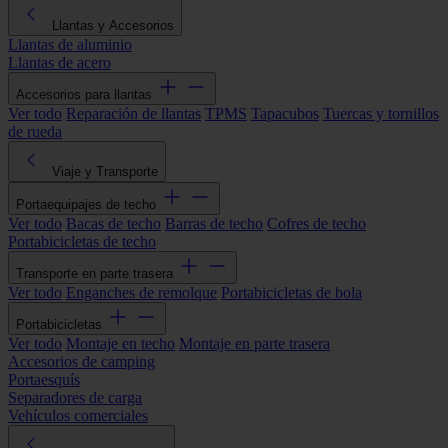
Llantas y Accesorios
Llantas de aluminio
Llantas de acero
Accesorios para llantas
Ver todo
Reparación de llantas
TPMS
Tapacubos
Tuercas y tornillos
de rueda
Viaje y Transporte
Portaequipajes de techo
Ver todo
Bacas de techo
Barras de techo
Cofres de techo
Portabicicletas de techo
Transporte en parte trasera
Ver todo
Enganches de remolque
Portabicicletas de bola
Portabicicletas
Ver todo
Montaje en techo
Montaje en parte trasera
Accesorios de camping
Portaesquís
Separadores de carga
Vehículos comerciales