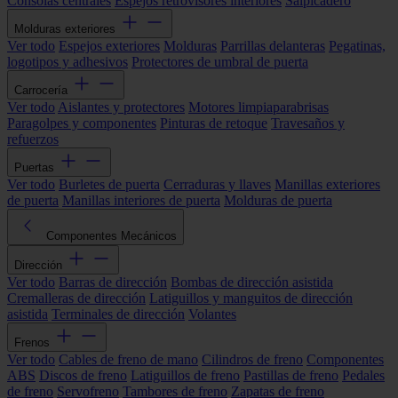
Consolas centrales
Espejos retrovisores interiores
Salpicadero
Molduras exteriores
Ver todo
Espejos exteriores
Molduras
Parrillas delanteras
Pegatinas,
logotipos y adhesivos
Protectores de umbral de puerta
Carrocería
Ver todo
Aislantes y protectores
Motores limpiaparabrisas
Paragolpes y componentes
Pinturas de retoque
Travesaños y
refuerzos
Puertas
Ver todo
Burletes de puerta
Cerraduras y llaves
Manillas exteriores
de puerta
Manillas interiores de puerta
Molduras de puerta
Componentes Mecánicos
Dirección
Ver todo
Barras de dirección
Bombas de dirección asistida
Cremalleras de dirección
Latiguillos y manguitos de dirección
asistida
Terminales de dirección
Volantes
Frenos
Ver todo
Cables de freno de mano
Cilindros de freno
Componentes
ABS
Discos de freno
Latiguillos de freno
Pastillas de freno
Pedales
de freno
Servofreno
Tambores de freno
Zapatas de freno