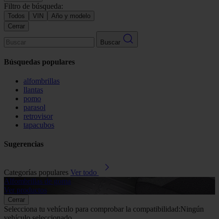
Filtro de búsqueda:
Todos
VIN
Año y modelo
Cerrar
Buscar
Búsquedas populares
alfombrillas
llantas
pomo
parasol
retrovisor
tapacubos
Sugerencias
Categorías populares
Ver todo
Alfombrillas de goma
G
Ver productos
V
Cerrar
Selecciona tu vehículo para comprobar la compatibilidad:
Ningún
vehículo seleccionado