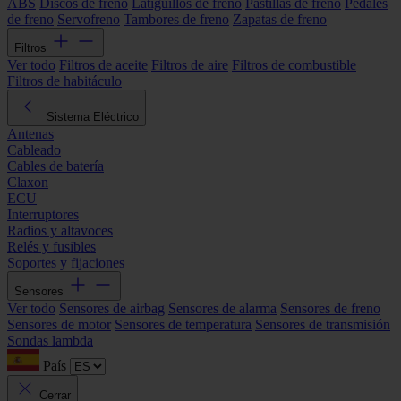
ABS
Discos de freno
Latiguillos de freno
Pastillas de freno
Pedales
de freno
Servofreno
Tambores de freno
Zapatas de freno
Filtros
Ver todo
Filtros de aceite
Filtros de aire
Filtros de combustible
Filtros de habitáculo
Sistema Eléctrico
Antenas
Cableado
Cables de batería
Claxon
ECU
Interruptores
Radios y altavoces
Relés y fusibles
Soportes y fijaciones
Sensores
Ver todo
Sensores de airbag
Sensores de alarma
Sensores de freno
Sensores de motor
Sensores de temperatura
Sensores de transmisión
Sondas lambda
País
Cerrar