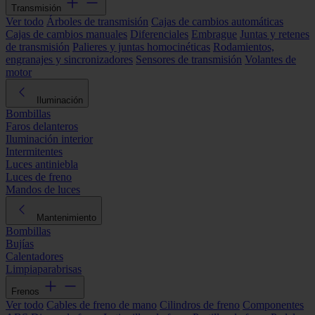
Transmisión
Ver todo
Árboles de transmisión
Cajas de cambios automáticas
Cajas de cambios manuales
Diferenciales
Embrague
Juntas y retenes
de transmisión
Palieres y juntas homocinéticas
Rodamientos,
engranajes y sincronizadores
Sensores de transmisión
Volantes de
motor
Iluminación
Bombillas
Faros delanteros
Iluminación interior
Intermitentes
Luces antiniebla
Luces de freno
Mandos de luces
Mantenimiento
Bombillas
Bujías
Calentadores
Limpiaparabrisas
Frenos
Ver todo
Cables de freno de mano
Cilindros de freno
Componentes