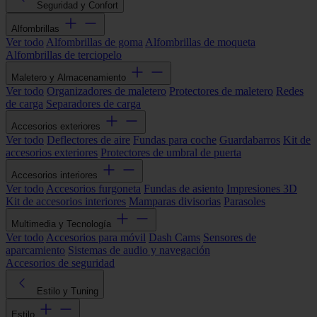
Seguridad y Confort
Alfombrillas
Ver todo
Alfombrillas de goma
Alfombrillas de moqueta
Alfombrillas de terciopelo
Maletero y Almacenamiento
Ver todo
Organizadores de maletero
Protectores de maletero
Redes
de carga
Separadores de carga
Accesorios exteriores
Ver todo
Deflectores de aire
Fundas para coche
Guardabarros
Kit de
accesorios exteriores
Protectores de umbral de puerta
Accesorios interiores
Ver todo
Accesorios furgoneta
Fundas de asiento
Impresiones 3D
Kit de accesorios interiores
Mamparas divisorias
Parasoles
Multimedia y Tecnología
Ver todo
Accesorios para móvil
Dash Cams
Sensores de
aparcamiento
Sistemas de audio y navegación
Accesorios de seguridad
Estilo y Tuning
Estilo