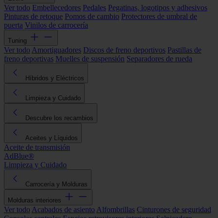
Ver todo
Embellecedores
Pedales
Pegatinas, logotipos y adhesivos
Pinturas de retoque
Pomos de cambio
Protectores de umbral de
puerta
Vinilos de carrocería
Tuning
Ver todo
Amortiguadores
Discos de freno deportivos
Pastillas de
freno deportivas
Muelles de suspensión
Separadores de rueda
Híbridos y Eléctricos
Limpieza y Cuidado
Descubre los recambios
Aceites y Líquidos
Aceite de transmisión
AdBlue®
Limpieza y Cuidado
Carrocería y Molduras
Molduras interiores
Ver todo
Acabados de asiento
Alfombrillas
Cinturones de seguridad