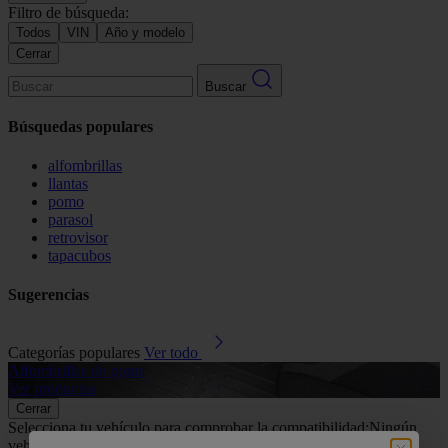
Filtro de búsqueda:
Todos
VIN
Año y modelo
Cerrar
Buscar
Búsquedas populares
alfombrillas
llantas
pomo
parasol
retrovisor
tapacubos
Sugerencias
Categorías populares
Ver todo
Alfombrillas de goma
G
Ver productos
V
Cerrar
Selecciona tu vehículo para comprobar la compatibilidad:
Ningún
vehículo seleccionado