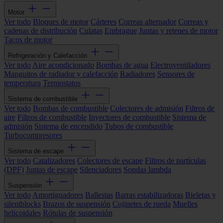
Motor
Ver todo
Bloques de motor
Cárteres
Correas alternador
Correas y
cadenas de distribución
Culatas
Embrague
Juntas y retenes de motor
Tacos de motor
Refrigeración y Calefacción
Ver todo
Aire acondicionado
Bombas de agua
Electroventiladores
Manguitos de radiador y calefacción
Radiadores
Sensores de
temperatura
Termostatos
Sistema de combustible
Ver todo
Bombas de combustible
Colectores de admisión
Filtros de
aire
Filtros de combustible
Inyectores de combustible
Sistema de
admisión
Sistema de encendido
Tubos de combustible
Turbocompresores
Sistema de escape
Ver todo
Catalizadores
Colectores de escape
Filtros de partículas
(DPF)
Juntas de escape
Silenciadores
Sondas lambda
Suspensión
Ver todo
Amortiguadores
Ballestas
Barras estabilizadoras
Bieletas y
silentblocks
Brazos de suspensión
Cojinetes de rueda
Muelles
helicoidales
Rótulas de suspensión