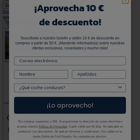
¡
Aprovecha 10 €
Selecciona tu vehículo
Selecciona tu vehículo
Inicio
•
Todos los productos
•
Xvision (SCC)* Sensor de
aparcamiento con accesorio desde 11/2017 en adelante
de descuento!
Suscríbete a nuestro boletín y obtén 10 € de descuento en
compras a partir de 50 €. ¡Mantente informado(a) sobre nuestras
ofertas exclusivas, novedades y mucho más!
¡Lo aprovecho!
*En compras superiores a 50€. Al proporcionar tu dirección de correo electrónico
aceptas nuestra
Política de Privacidad
. Cupón válido por 60 días. No aplicable en
productos con descuentos. Se aplican términos y condiciones. Uso válido en la
tienda Online de Ford España. No canjeable por efectivo.