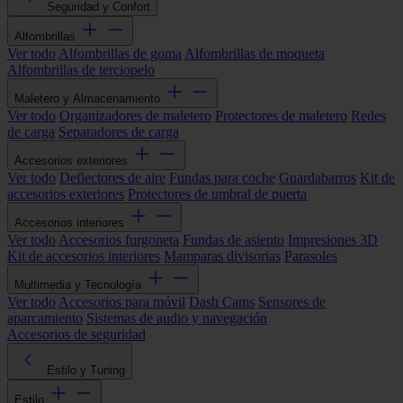
Seguridad y Confort
Alfombrillas
Ver todo
Alfombrillas de goma
Alfombrillas de moqueta
Alfombrillas de terciopelo
Maletero y Almacenamiento
Ver todo
Organizadores de maletero
Protectores de maletero
Redes
de carga
Separadores de carga
Accesorios exteriores
Ver todo
Deflectores de aire
Fundas para coche
Guardabarros
Kit de
accesorios exteriores
Protectores de umbral de puerta
Accesorios interiores
Ver todo
Accesorios furgoneta
Fundas de asiento
Impresiones 3D
Kit de accesorios interiores
Mamparas divisorias
Parasoles
Multimedia y Tecnología
Ver todo
Accesorios para móvil
Dash Cams
Sensores de
aparcamiento
Sistemas de audio y navegación
Accesorios de seguridad
Estilo y Tuning
Estilo