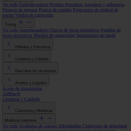
Ver todo
Embellecedores
Pedales
Pegatinas, logotipos y adhesivos
Pinturas de retoque
Pomos de cambio
Protectores de umbral de
puerta
Vinilos de carrocería
Tuning
Ver todo
Amortiguadores
Discos de freno deportivos
Pastillas de
freno deportivas
Muelles de suspensión
Separadores de rueda
Híbridos y Eléctricos
Limpieza y Cuidado
Descubre los recambios
Aceites y Líquidos
Aceite de transmisión
AdBlue®
Limpieza y Cuidado
Carrocería y Molduras
Molduras interiores
Ver todo
Acabados de asiento
Alfombrillas
Cinturones de seguridad