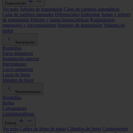
Transmisión
Ver todo
Árboles de transmisión
Cajas de cambios automáticas
Cajas de cambios manuales
Diferenciales
Embrague
Juntas y retenes
de transmisión
Palieres y juntas homocinéticas
Rodamientos,
engranajes y sincronizadores
Sensores de transmisión
Volantes de
motor
Iluminación
Bombillas
Faros delanteros
Iluminación interior
Intermitentes
Luces antiniebla
Luces de freno
Mandos de luces
Mantenimiento
Bombillas
Bujías
Calentadores
Limpiaparabrisas
Frenos
Ver todo
Cables de freno de mano
Cilindros de freno
Componentes