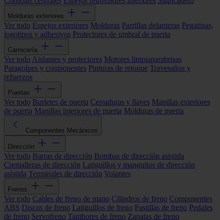
Consolas centrales
Espejos retrovisores interiores
Salpicadero
Molduras exteriores
Ver todo
Espejos exteriores
Molduras
Parrillas delanteras
Pegatinas,
logotipos y adhesivos
Protectores de umbral de puerta
Carrocería
Ver todo
Aislantes y protectores
Motores limpiaparabrisas
Paragolpes y componentes
Pinturas de retoque
Travesaños y
refuerzos
Puertas
Ver todo
Burletes de puerta
Cerraduras y llaves
Manillas exteriores
de puerta
Manillas interiores de puerta
Molduras de puerta
Componentes Mecánicos
Dirección
Ver todo
Barras de dirección
Bombas de dirección asistida
Cremalleras de dirección
Latiguillos y manguitos de dirección
asistida
Terminales de dirección
Volantes
Frenos
Ver todo
Cables de freno de mano
Cilindros de freno
Componentes
ABS
Discos de freno
Latiguillos de freno
Pastillas de freno
Pedales
de freno
Servofreno
Tambores de freno
Zapatas de freno