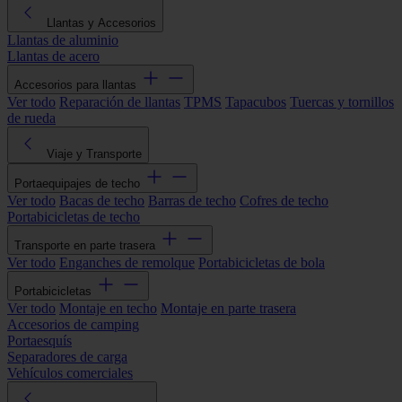
Llantas y Accesorios
Llantas de aluminio
Llantas de acero
Accesorios para llantas
Ver todo
Reparación de llantas
TPMS
Tapacubos
Tuercas y tornillos
de rueda
Viaje y Transporte
Portaequipajes de techo
Ver todo
Bacas de techo
Barras de techo
Cofres de techo
Portabicicletas de techo
Transporte en parte trasera
Ver todo
Enganches de remolque
Portabicicletas de bola
Portabicicletas
Ver todo
Montaje en techo
Montaje en parte trasera
Accesorios de camping
Portaesquís
Separadores de carga
Vehículos comerciales