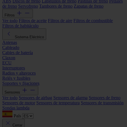
ABS
Discos de freno
Latiguillos de freno
Pastillas de freno
Pedales
de freno
Servofreno
Tambores de freno
Zapatas de freno
Filtros
Ver todo
Filtros de aceite
Filtros de aire
Filtros de combustible
Filtros de habitáculo
Sistema Eléctrico
Antenas
Cableado
Cables de batería
Claxon
ECU
Interruptores
Radios y altavoces
Relés y fusibles
Soportes y fijaciones
Sensores
Ver todo
Sensores de airbag
Sensores de alarma
Sensores de freno
Sensores de motor
Sensores de temperatura
Sensores de transmisión
Sondas lambda
País
Cerrar