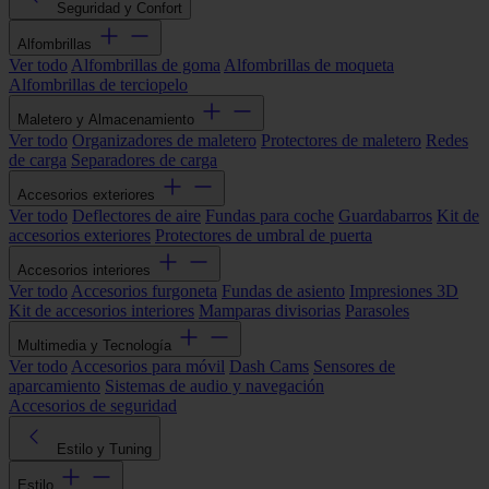
Seguridad y Confort
Alfombrillas
Ver todo
Alfombrillas de goma
Alfombrillas de moqueta
Alfombrillas de terciopelo
Maletero y Almacenamiento
Ver todo
Organizadores de maletero
Protectores de maletero
Redes
de carga
Separadores de carga
Accesorios exteriores
Ver todo
Deflectores de aire
Fundas para coche
Guardabarros
Kit de
accesorios exteriores
Protectores de umbral de puerta
Accesorios interiores
Ver todo
Accesorios furgoneta
Fundas de asiento
Impresiones 3D
Kit de accesorios interiores
Mamparas divisorias
Parasoles
Multimedia y Tecnología
Ver todo
Accesorios para móvil
Dash Cams
Sensores de
aparcamiento
Sistemas de audio y navegación
Accesorios de seguridad
Estilo y Tuning
Estilo