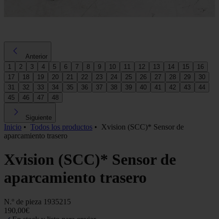
Anterior
1
2
3
4
5
6
7
8
9
10
11
12
13
14
15
16
17
18
19
20
21
22
23
24
25
26
27
28
29
30
31
32
33
34
35
36
37
38
39
40
41
42
43
44
45
46
47
48
Siguiente
Inicio
•
Todos los productos
•
Xvision (SCC)* Sensor de
aparcamiento trasero
Xvision (SCC)* Sensor de
aparcamiento trasero
N.º de pieza
1935215
190,00€