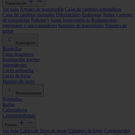
Transmisión
Ver todo
Árboles de transmisión
Cajas de cambios automáticas
Cajas de cambios manuales
Diferenciales
Embrague
Juntas y retenes
de transmisión
Palieres y juntas homocinéticas
Rodamientos,
engranajes y sincronizadores
Sensores de transmisión
Volantes de
motor
Iluminación
Bombillas
Faros delanteros
Iluminación interior
Intermitentes
Luces antiniebla
Luces de freno
Mandos de luces
Mantenimiento
Bombillas
Bujías
Calentadores
Limpiaparabrisas
Frenos
Ver todo
Cables de freno de mano
Cilindros de freno
Componentes