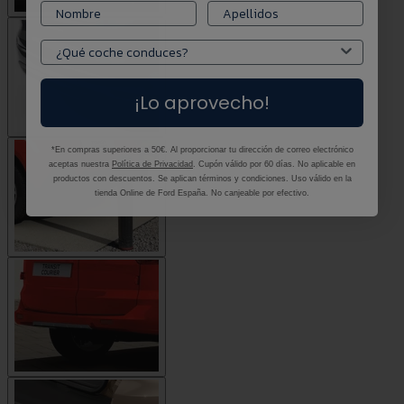
¡Lo aprovecho!
*En compras superiores a 50€. Al proporcionar tu dirección de correo electrónico
aceptas nuestra
Política de Privacidad
. Cupón válido por 60 días. No aplicable en
productos con descuentos. Se aplican términos y condiciones. Uso válido en la
tienda Online de Ford España. No canjeable por efectivo.