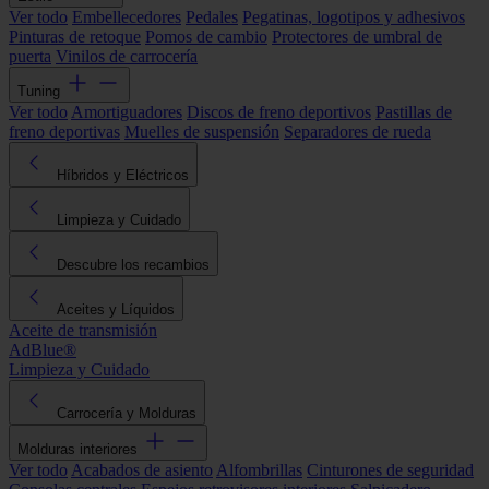
Ver todo
Embellecedores
Pedales
Pegatinas, logotipos y adhesivos
Pinturas de retoque
Pomos de cambio
Protectores de umbral de
puerta
Vinilos de carrocería
Tuning
Ver todo
Amortiguadores
Discos de freno deportivos
Pastillas de
freno deportivas
Muelles de suspensión
Separadores de rueda
Híbridos y Eléctricos
Limpieza y Cuidado
Descubre los recambios
Aceites y Líquidos
Aceite de transmisión
AdBlue®
Limpieza y Cuidado
Carrocería y Molduras
Molduras interiores
Ver todo
Acabados de asiento
Alfombrillas
Cinturones de seguridad