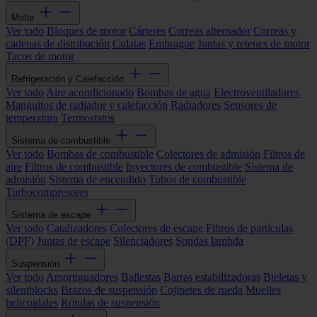
Motor
Ver todo
Bloques de motor
Cárteres
Correas alternador
Correas y
cadenas de distribución
Culatas
Embrague
Juntas y retenes de motor
Tacos de motor
Refrigeración y Calefacción
Ver todo
Aire acondicionado
Bombas de agua
Electroventiladores
Manguitos de radiador y calefacción
Radiadores
Sensores de
temperatura
Termostatos
Sistema de combustible
Ver todo
Bombas de combustible
Colectores de admisión
Filtros de
aire
Filtros de combustible
Inyectores de combustible
Sistema de
admisión
Sistema de encendido
Tubos de combustible
Turbocompresores
Sistema de escape
Ver todo
Catalizadores
Colectores de escape
Filtros de partículas
(DPF)
Juntas de escape
Silenciadores
Sondas lambda
Suspensión
Ver todo
Amortiguadores
Ballestas
Barras estabilizadoras
Bieletas y
silentblocks
Brazos de suspensión
Cojinetes de rueda
Muelles
helicoidales
Rótulas de suspensión