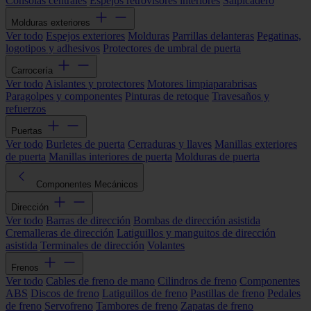
Consolas centrales
Espejos retrovisores interiores
Salpicadero
Molduras exteriores
Ver todo
Espejos exteriores
Molduras
Parrillas delanteras
Pegatinas,
logotipos y adhesivos
Protectores de umbral de puerta
Carrocería
Ver todo
Aislantes y protectores
Motores limpiaparabrisas
Paragolpes y componentes
Pinturas de retoque
Travesaños y
refuerzos
Puertas
Ver todo
Burletes de puerta
Cerraduras y llaves
Manillas exteriores
de puerta
Manillas interiores de puerta
Molduras de puerta
Componentes Mecánicos
Dirección
Ver todo
Barras de dirección
Bombas de dirección asistida
Cremalleras de dirección
Latiguillos y manguitos de dirección
asistida
Terminales de dirección
Volantes
Frenos
Ver todo
Cables de freno de mano
Cilindros de freno
Componentes
ABS
Discos de freno
Latiguillos de freno
Pastillas de freno
Pedales
de freno
Servofreno
Tambores de freno
Zapatas de freno