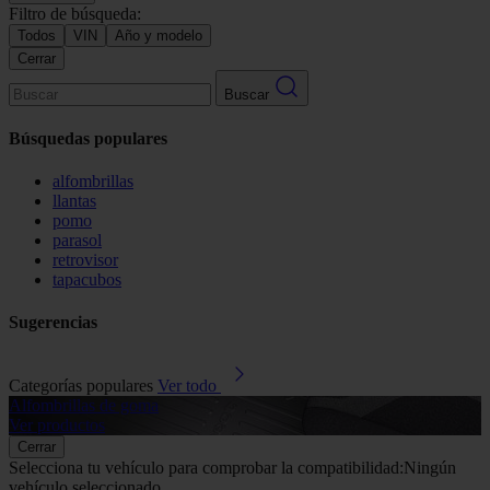
Filtro de búsqueda:
Todos
VIN
Año y modelo
Cerrar
Buscar
Búsquedas populares
alfombrillas
llantas
pomo
parasol
retrovisor
tapacubos
Sugerencias
Categorías populares
Ver todo
Alfombrillas de goma
G
Ver productos
V
Cerrar
Selecciona tu vehículo para comprobar la compatibilidad:
Ningún
vehículo seleccionado