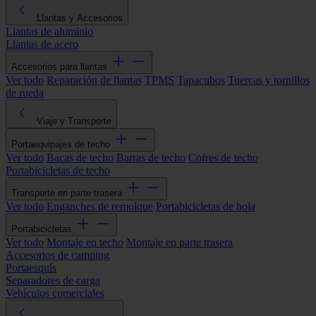
Llantas y Accesorios
Llantas de aluminio
Llantas de acero
Accesorios para llantas
Ver todo
Reparación de llantas
TPMS
Tapacubos
Tuercas y tornillos
de rueda
Viaje y Transporte
Portaequipajes de techo
Ver todo
Bacas de techo
Barras de techo
Cofres de techo
Portabicicletas de techo
Transporte en parte trasera
Ver todo
Enganches de remolque
Portabicicletas de bola
Portabicicletas
Ver todo
Montaje en techo
Montaje en parte trasera
Accesorios de camping
Portaesquís
Separadores de carga
Vehículos comerciales