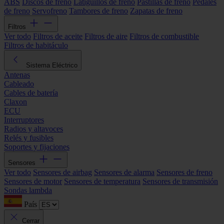
ABS
Discos de freno
Latiguillos de freno
Pastillas de freno
Pedales
de freno
Servofreno
Tambores de freno
Zapatas de freno
Filtros
Ver todo
Filtros de aceite
Filtros de aire
Filtros de combustible
Filtros de habitáculo
Sistema Eléctrico
Antenas
Cableado
Cables de batería
Claxon
ECU
Interruptores
Radios y altavoces
Relés y fusibles
Soportes y fijaciones
Sensores
Ver todo
Sensores de airbag
Sensores de alarma
Sensores de freno
Sensores de motor
Sensores de temperatura
Sensores de transmisión
Sondas lambda
País
Cerrar