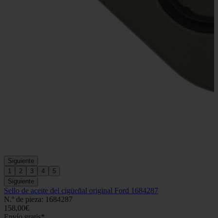
Siguiente
1
2
3
4
5
Siguiente
Sello de aceite del cigüeñal original Ford 1684287
N.º de pieza: 1684287
158,00€
Envío gratis*