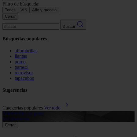
Filtro de búsqueda:
Todos
VIN
Año y modelo
Cerrar
Buscar
Búsquedas populares
alfombrillas
llantas
pomo
parasol
retrovisor
tapacubos
Sugerencias
Categorías populares
Ver todo
Alfombrillas de goma
G
Ver productos
V
Cerrar