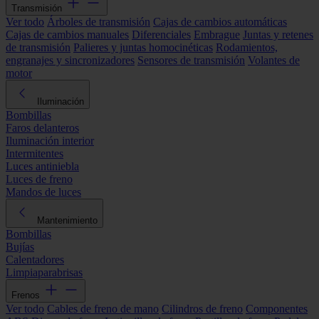
Transmisión
Ver todo
Árboles de transmisión
Cajas de cambios automáticas
Cajas de cambios manuales
Diferenciales
Embrague
Juntas y retenes
de transmisión
Palieres y juntas homocinéticas
Rodamientos,
engranajes y sincronizadores
Sensores de transmisión
Volantes de
motor
Iluminación
Bombillas
Faros delanteros
Iluminación interior
Intermitentes
Luces antiniebla
Luces de freno
Mandos de luces
Mantenimiento
Bombillas
Bujías
Calentadores
Limpiaparabrisas
Frenos
Ver todo
Cables de freno de mano
Cilindros de freno
Componentes