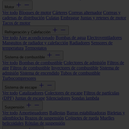
Motor
Ver todo
Bloques de motor
Cárteres
Correas alternador
Correas y
cadenas de distribución
Culatas
Embrague
Juntas y retenes de motor
Tacos de motor
Refrigeración y Calefacción
Ver todo
Aire acondicionado
Bombas de agua
Electroventiladores
Manguitos de radiador y calefacción
Radiadores
Sensores de
temperatura
Termostatos
Sistema de combustible
Ver todo
Bombas de combustible
Colectores de admisión
Filtros de
aire
Filtros de combustible
Inyectores de combustible
Sistema de
admisión
Sistema de encendido
Tubos de combustible
Turbocompresores
Sistema de escape
Ver todo
Catalizadores
Colectores de escape
Filtros de partículas
(DPF)
Juntas de escape
Silenciadores
Sondas lambda
Suspensión
Ver todo
Amortiguadores
Ballestas
Barras estabilizadoras
Bieletas y
silentblocks
Brazos de suspensión
Cojinetes de rueda
Muelles
helicoidales
Rótulas de suspensión