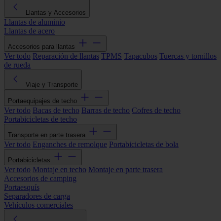
Llantas y Accesorios
Llantas de aluminio
Llantas de acero
Accesorios para llantas
Ver todo
Reparación de llantas
TPMS
Tapacubos
Tuercas y tornillos
de rueda
Viaje y Transporte
Portaequipajes de techo
Ver todo
Bacas de techo
Barras de techo
Cofres de techo
Portabicicletas de techo
Transporte en parte trasera
Ver todo
Enganches de remolque
Portabicicletas de bola
Portabicicletas
Ver todo
Montaje en techo
Montaje en parte trasera
Accesorios de camping
Portaesquís
Separadores de carga
Vehículos comerciales