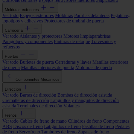
Consolas centrales
Espejos retrovisores interiores
Salpicadero
Molduras exteriores
Ver todo
Espejos exteriores
Molduras
Parrillas delanteras
Pegatinas,
logotipos y adhesivos
Protectores de umbral de puerta
Carrocería
Ver todo
Aislantes y protectores
Motores limpiaparabrisas
Paragolpes y componentes
Pinturas de retoque
Travesaños y
refuerzos
Puertas
Ver todo
Burletes de puerta
Cerraduras y llaves
Manillas exteriores
de puerta
Manillas interiores de puerta
Molduras de puerta
Componentes Mecánicos
Dirección
Ver todo
Barras de dirección
Bombas de dirección asistida
Cremalleras de dirección
Latiguillos y manguitos de dirección
asistida
Terminales de dirección
Volantes
Frenos
Ver todo
Cables de freno de mano
Cilindros de freno
Componentes
ABS
Discos de freno
Latiguillos de freno
Pastillas de freno
Pedales
de freno
Servofreno
Tambores de freno
Zapatas de freno