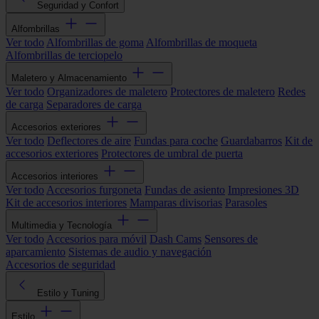
Seguridad y Confort
Alfombrillas
Ver todo
Alfombrillas de goma
Alfombrillas de moqueta
Alfombrillas de terciopelo
Maletero y Almacenamiento
Ver todo
Organizadores de maletero
Protectores de maletero
Redes
de carga
Separadores de carga
Accesorios exteriores
Ver todo
Deflectores de aire
Fundas para coche
Guardabarros
Kit de
accesorios exteriores
Protectores de umbral de puerta
Accesorios interiores
Ver todo
Accesorios furgoneta
Fundas de asiento
Impresiones 3D
Kit de accesorios interiores
Mamparas divisorias
Parasoles
Multimedia y Tecnología
Ver todo
Accesorios para móvil
Dash Cams
Sensores de
aparcamiento
Sistemas de audio y navegación
Accesorios de seguridad
Estilo y Tuning
Estilo