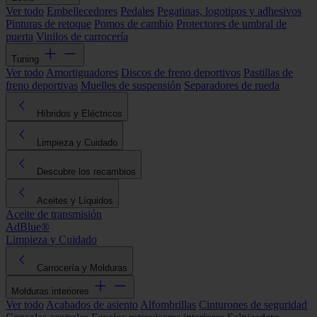
Ver todo
Embellecedores
Pedales
Pegatinas, logotipos y adhesivos
Pinturas de retoque
Pomos de cambio
Protectores de umbral de
puerta
Vinilos de carrocería
Tuning
Ver todo
Amortiguadores
Discos de freno deportivos
Pastillas de
freno deportivas
Muelles de suspensión
Separadores de rueda
Híbridos y Eléctricos
Limpieza y Cuidado
Descubre los recambios
Aceites y Líquidos
Aceite de transmisión
AdBlue®
Limpieza y Cuidado
Carrocería y Molduras
Molduras interiores
Ver todo
Acabados de asiento
Alfombrillas
Cinturones de seguridad