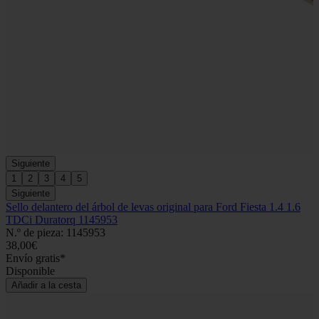
Siguiente
1
2
3
4
5
Siguiente
Sello delantero del árbol de levas original para Ford Fiesta 1.4 1.6
TDCi Duratorq 1145953
N.º de pieza: 1145953
38,00€
Envío gratis*
Disponible
Añadir a la cesta