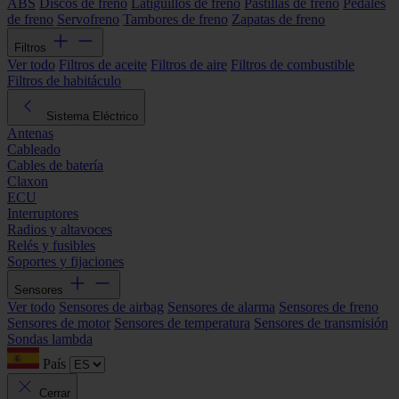
ABS
Discos de freno
Latiguillos de freno
Pastillas de freno
Pedales
de freno
Servofreno
Tambores de freno
Zapatas de freno
Filtros
Ver todo
Filtros de aceite
Filtros de aire
Filtros de combustible
Filtros de habitáculo
Sistema Eléctrico
Antenas
Cableado
Cables de batería
Claxon
ECU
Interruptores
Radios y altavoces
Relés y fusibles
Soportes y fijaciones
Sensores
Ver todo
Sensores de airbag
Sensores de alarma
Sensores de freno
Sensores de motor
Sensores de temperatura
Sensores de transmisión
Sondas lambda
País
Cerrar