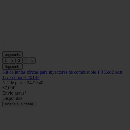
Siguiente
1
2
3
4
5
Siguiente
Kit de juntas tóricas para inyectores de combustible 1.0 EcoBoost
1.5 Ecoboost 2018+
N.º de pieza: 2421340
67,00€
Envío gratis*
Disponible
Añadir a la cesta