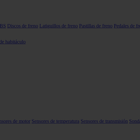
ABS
Discos de freno
Latiguillos de freno
Pastillas de freno
Pedales de f
 de habitáculo
nsores de motor
Sensores de temperatura
Sensores de transmisión
Sond