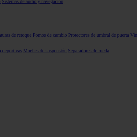
o
Sistemas de audio y navegación
nturas de retoque
Pomos de cambio
Protectores de umbral de puerta
Vin
o deportivas
Muelles de suspensión
Separadores de rueda