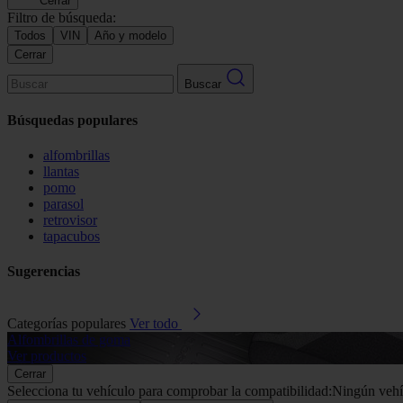
Cerrar
Filtro de búsqueda:
Todos
VIN
Año y modelo
Cerrar
Buscar
Búsquedas populares
alfombrillas
llantas
pomo
parasol
retrovisor
tapacubos
Sugerencias
Categorías populares
Ver todo
Alfombrillas de goma
Ver productos
Cerrar
Selecciona tu vehículo para comprobar la compatibilidad:
Ningún vehí