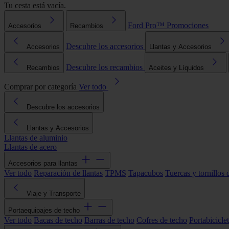
Tu cesta está vacía.
Ford Pro™
Promociones
Accesorios
Recambios
Descubre los accesorios
Accesorios
Llantas y Accesorios
Descubre los recambios
Recambios
Aceites y Líquidos
Comprar por categoría
Ver todo
Descubre los accesorios
Llantas y Accesorios
Llantas de aluminio
Llantas de acero
Accesorios para llantas
Ver todo
Reparación de llantas
TPMS
Tapacubos
Tuercas y tornillos 
Viaje y Transporte
Portaequipajes de techo
Ver todo
Bacas de techo
Barras de techo
Cofres de techo
Portabicicle