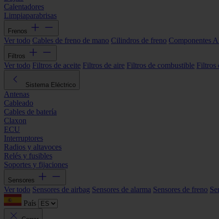
Calentadores
Limpiaparabrisas
Frenos
Ver todo
Cables de freno de mano
Cilindros de freno
Componentes 
Filtros
Ver todo
Filtros de aceite
Filtros de aire
Filtros de combustible
Filtros
Sistema Eléctrico
Antenas
Cableado
Cables de batería
Claxon
ECU
Interruptores
Radios y altavoces
Relés y fusibles
Soportes y fijaciones
Sensores
Ver todo
Sensores de airbag
Sensores de alarma
Sensores de freno
Se
País