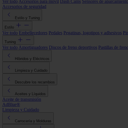
Ver todo
Accesorios para móvil
Dash Cams
Sensores de aparcamient
Accesorios de seguridad
Estilo y Tuning
Estilo
Ver todo
Embellecedores
Pedales
Pegatinas, logotipos y adhesivos
Pi
Tuning
Ver todo
Amortiguadores
Discos de freno deportivos
Pastillas de fren
Híbridos y Eléctricos
Limpieza y Cuidado
Descubre los recambios
Aceites y Líquidos
Aceite de transmisión
AdBlue®
Limpieza y Cuidado
Carrocería y Molduras