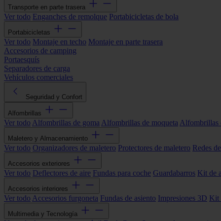
Transporte en parte trasera
Ver todo
Enganches de remolque
Portabicicletas de bola
Portabicicletas
Ver todo
Montaje en techo
Montaje en parte trasera
Accesorios de camping
Portaesquís
Separadores de carga
Vehículos comerciales
Seguridad y Confort
Alfombrillas
Ver todo
Alfombrillas de goma
Alfombrillas de moqueta
Alfombrillas 
Maletero y Almacenamiento
Ver todo
Organizadores de maletero
Protectores de maletero
Redes de
Accesorios exteriores
Ver todo
Deflectores de aire
Fundas para coche
Guardabarros
Kit de 
Accesorios interiores
Ver todo
Accesorios furgoneta
Fundas de asiento
Impresiones 3D
Kit
Multimedia y Tecnología