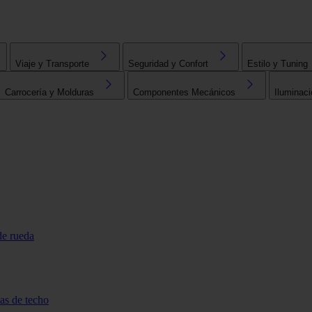
Viaje y Transporte
Seguridad y Confort
Estilo y Tuning
Carrocería y Molduras
Componentes Mecánicos
Iluminaci
de rueda
tas de techo