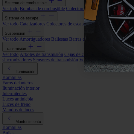
Sistema de combustible
Ver todo
Bombas de combustible
Colectores de admisión
Filtros de ai
Sistema de escape
Ver todo
Catalizadores
Colectores de escape
Filtros de partículas (DP
Suspensión
Ver todo
Amortiguadores
Ballestas
Barras estabilizadoras
Bieletas y s
Transmisión
Ver todo
Árboles de transmisión
Cajas de cambios automáticas
Cajas
sincronizadores
Sensores de transmisión
Volantes de motor
Iluminación
Bombillas
Faros delanteros
Iluminación interior
Intermitentes
Luces antiniebla
Luces de freno
Mandos de luces
Mantenimiento
Bombillas
Bujías