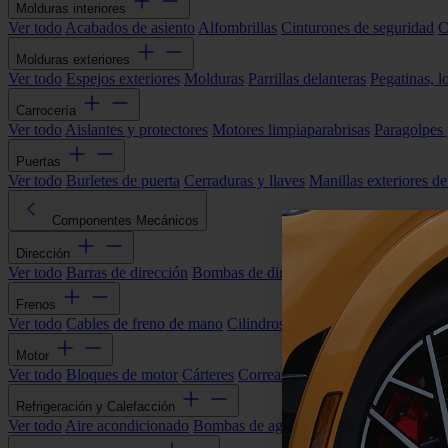
Molduras interiores
Ver todo
Acabados de asiento
Alfombrillas
Cinturones de seguridad
C
Molduras exteriores
Ver todo
Espejos exteriores
Molduras
Parrillas delanteras
Pegatinas, l
Carrocería
Ver todo
Aislantes y protectores
Motores limpiaparabrisas
Paragolpes
Puertas
Ver todo
Burletes de puerta
Cerraduras y llaves
Manillas exteriores de
Componentes Mecánicos
Dirección
Ver todo
Barras de dirección
Bombas de dirección asistida
Cremallera
Frenos
Ver todo
Cables de freno de mano
Cilindros de freno
Componentes 
Motor
Ver todo
Bloques de motor
Cárteres
Correas alternador
Correas y cade
Refrigeración y Calefacción
Ver todo
Aire acondicionado
Bombas de agua
Electroventiladores
Man