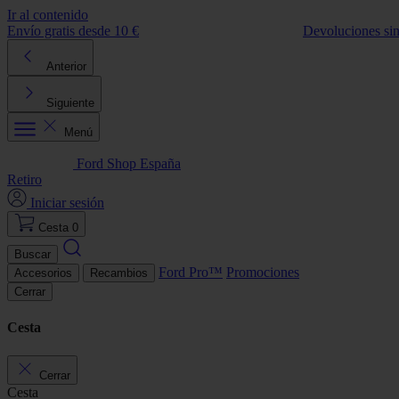
Ir al contenido
Envío gratis desde 10 €
Devoluciones si
Anterior
Siguiente
Menú
Ford Shop España
Retiro
Iniciar sesión
Cesta
0
Buscar
Ford Pro™
Promociones
Accesorios
Recambios
Cerrar
Cesta
Cerrar
Cesta