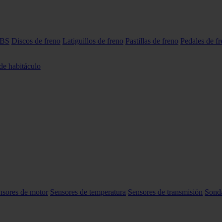
ABS
Discos de freno
Latiguillos de freno
Pastillas de freno
Pedales de f
 de habitáculo
nsores de motor
Sensores de temperatura
Sensores de transmisión
Sond