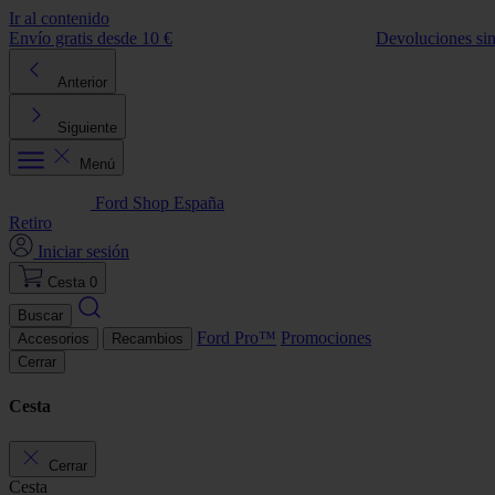
Ir al contenido
Envío gratis desde 10 €
Devoluciones si
Anterior
Siguiente
Menú
Ford Shop España
Retiro
Iniciar sesión
Cesta
0
Buscar
Ford Pro™
Promociones
Accesorios
Recambios
Cerrar
Cesta
Cerrar
Cesta