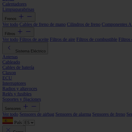
Calentadores
Limpiaparabrisas
Frenos
Ver todo
Cables de freno de mano
Cilindros de freno
Componentes 
Filtros
Ver todo
Filtros de aceite
Filtros de aire
Filtros de combustible
Filtros
Sistema Eléctrico
Antenas
Cableado
Cables de batería
Claxon
ECU
Interruptores
Radios y altavoces
Relés y fusibles
Soportes y fijaciones
Sensores
Ver todo
Sensores de airbag
Sensores de alarma
Sensores de freno
Se
País