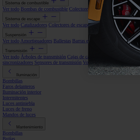
Sistema de combustible
Ver todo
Bombas de combustible
Colectores de admisión
Filtros de ai
Sistema de escape
Ver todo
Catalizadores
Colectores de escape
Filtros de partículas (DP
Suspensión
Ver todo
Amortiguadores
Ballestas
Barras estabilizadoras
Bieletas y s
Transmisión
Ver todo
Árboles de transmisión
Cajas de cambios automáticas
Cajas
sincronizadores
Sensores de transmisión
Volantes de motor
Iluminación
Bombillas
Faros delanteros
Iluminación interior
Intermitentes
Luces antiniebla
Luces de freno
Mandos de luces
Mantenimiento
Bombillas
Bujías