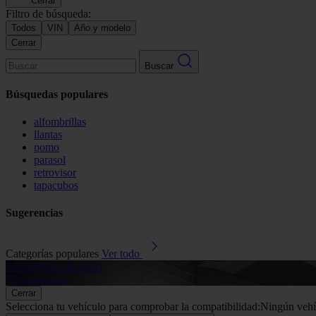
Cerrar
Filtro de búsqueda:
Todos
VIN
Año y modelo
Cerrar
Buscar
Búsquedas populares
alfombrillas
llantas
pomo
parasol
retrovisor
tapacubos
Sugerencias
Categorías populares
Ver todo
Alfombrillas de goma
Ver productos
Cerrar
Selecciona tu vehículo para comprobar la compatibilidad:
Ningún vehí