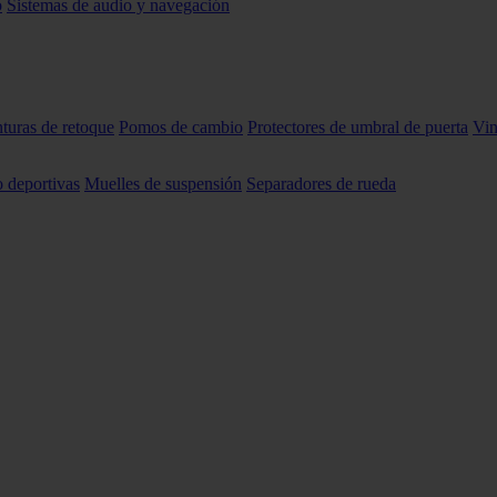
o
Sistemas de audio y navegación
nturas de retoque
Pomos de cambio
Protectores de umbral de puerta
Vin
o deportivas
Muelles de suspensión
Separadores de rueda