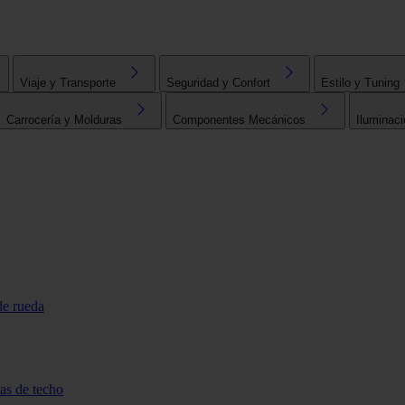
Viaje y Transporte
Seguridad y Confort
Estilo y Tuning
Carrocería y Molduras
Componentes Mecánicos
Iluminaci
de rueda
tas de techo