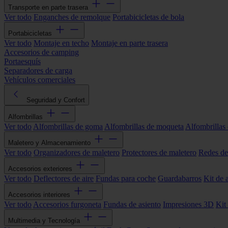
Transporte en parte trasera
Ver todo
Enganches de remolque
Portabicicletas de bola
Portabicicletas
Ver todo
Montaje en techo
Montaje en parte trasera
Accesorios de camping
Portaesquís
Separadores de carga
Vehículos comerciales
Seguridad y Confort
Alfombrillas
Ver todo
Alfombrillas de goma
Alfombrillas de moqueta
Alfombrillas 
Maletero y Almacenamiento
Ver todo
Organizadores de maletero
Protectores de maletero
Redes de
Accesorios exteriores
Ver todo
Deflectores de aire
Fundas para coche
Guardabarros
Kit de 
Accesorios interiores
Ver todo
Accesorios furgoneta
Fundas de asiento
Impresiones 3D
Kit
Multimedia y Tecnología