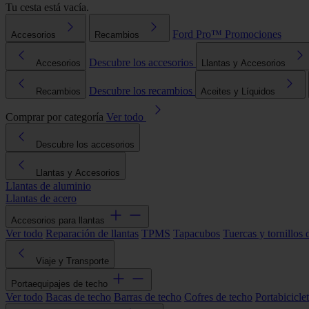
Tu cesta está vacía.
Ford Pro™
Promociones
Accesorios
Recambios
Descubre los accesorios
Accesorios
Llantas y Accesorios
Descubre los recambios
Recambios
Aceites y Líquidos
Comprar por categoría
Ver todo
Descubre los accesorios
Llantas y Accesorios
Llantas de aluminio
Llantas de acero
Accesorios para llantas
Ver todo
Reparación de llantas
TPMS
Tapacubos
Tuercas y tornillos 
Viaje y Transporte
Portaequipajes de techo
Ver todo
Bacas de techo
Barras de techo
Cofres de techo
Portabicicle