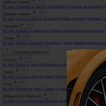
Molduras interiores
Ver todo
Acabados de asiento
Alfombrillas
Cinturones de seguridad
C
Molduras exteriores
Ver todo
Espejos exteriores
Molduras
Parrillas delanteras
Pegatinas, l
Carrocería
Ver todo
Aislantes y protectores
Motores limpiaparabrisas
Paragolpes
Puertas
Ver todo
Burletes de puerta
Cerraduras y llaves
Manillas exteriores de
Componentes Mecánicos
Dirección
Ver todo
Barras de dirección
Bombas de dirección asistida
Cremallera
Frenos
Ver todo
Cables de freno de mano
Cilindros de freno
Componentes 
Motor
Ver todo
Bloques de motor
Cárteres
Correas alternador
Correas y cade
Refrigeración y Calefacción
Ver todo
Aire acondicionado
Bombas de agua
Electroventiladores
Man