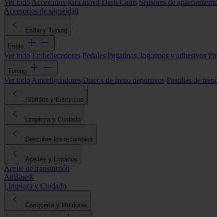
Ver todo
Accesorios para móvil
Dash Cams
Sensores de aparcamient
Accesorios de seguridad
Estilo y Tuning
Estilo
Ver todo
Embellecedores
Pedales
Pegatinas, logotipos y adhesivos
Pi
Tuning
Ver todo
Amortiguadores
Discos de freno deportivos
Pastillas de fren
Híbridos y Eléctricos
Limpieza y Cuidado
Descubre los recambios
Aceites y Líquidos
Aceite de transmisión
AdBlue®
Limpieza y Cuidado
Carrocería y Molduras