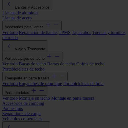
Llantas y Accesorios
Llantas de aluminio
Llantas de acero
Accesorios para llantas
Ver todo
Reparación de llantas
TPMS
Tapacubos
Tuercas y tornillos
de rueda
Viaje y Transporte
Portaequipajes de techo
Ver todo
Bacas de techo
Barras de techo
Cofres de techo
Portabicicletas de techo
Transporte en parte trasera
Ver todo
Enganches de remolque
Portabicicletas de bola
Portabicicletas
Ver todo
Montaje en techo
Montaje en parte trasera
Accesorios de camping
Portaesquís
Separadores de carga
Vehículos comerciales