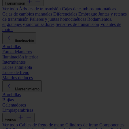
Transmisión
Ver todo
Árboles de transmisión
Cajas de cambios automáticas
Cajas de cambios manuales
Diferenciales
Embrague
Juntas y retenes
de transmisión
Palieres y juntas homocinéticas
Rodamientos,
engranajes y sincronizadores
Sensores de transmisión
Volantes de
motor
Iluminación
Bombillas
Faros delanteros
Iluminación interior
Intermitentes
Luces antiniebla
Luces de freno
Mandos de luces
Mantenimiento
Bombillas
Bujías
Calentadores
Limpiaparabrisas
Frenos
Ver todo
Cables de freno de mano
Cilindros de freno
Componentes