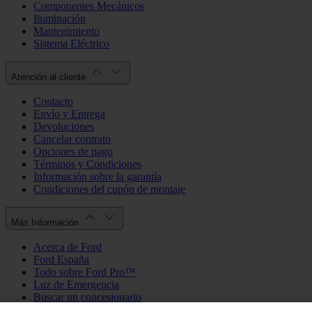
Componentes Mecánicos
Iluminación
Mantenimiento
Sistema Eléctrico
Atención al cliente
Contacto
Envío y Entrega
Devoluciones
Cancelar contrato
Opciones de pago
Términos y Condiciones
Información sobre la garantía
Condiciones del cupón de montaje
Más Información
Acerca de Ford
Ford España
Todo sobre Ford Pro™
Luz de Emergencia
Buscar un concesionario
Política de cookies