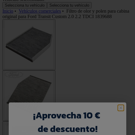
Selecciona tu vehículo
Selecciona tu vehículo
Inicio
•
Vehículos comerciales
•
Filtro de olor y polen para cabina
original para Ford Transit Custom 2.0 2.2 TDCI 1839688
¡
Aprovecha 10 €
de descuento!