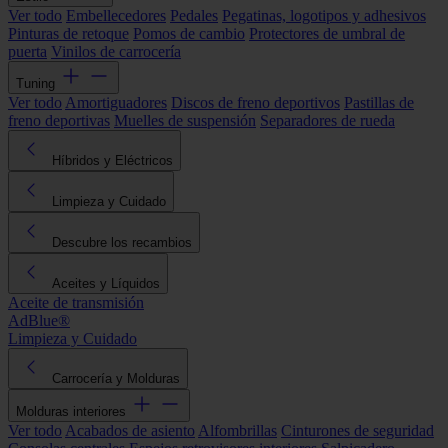
Ver todo
Embellecedores
Pedales
Pegatinas, logotipos y adhesivos
Pinturas de retoque
Pomos de cambio
Protectores de umbral de
puerta
Vinilos de carrocería
Tuning
Ver todo
Amortiguadores
Discos de freno deportivos
Pastillas de
freno deportivas
Muelles de suspensión
Separadores de rueda
Híbridos y Eléctricos
Limpieza y Cuidado
Descubre los recambios
Aceites y Líquidos
Aceite de transmisión
AdBlue®
Limpieza y Cuidado
Carrocería y Molduras
Molduras interiores
Ver todo
Acabados de asiento
Alfombrillas
Cinturones de seguridad