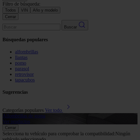
Filtro de búsqueda:
Todos
VIN
Año y modelo
Cerrar
Buscar
Búsquedas populares
alfombrillas
llantas
pomo
parasol
retrovisor
tapacubos
Sugerencias
Categorías populares
Ver todo
Alfombrillas de goma
G
Ver productos
V
Cerrar
Selecciona tu vehículo para comprobar la compatibilidad:
Ningún
vehículo seleccionado