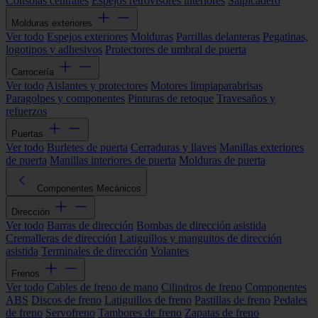
Consolas centrales
Espejos retrovisores interiores
Salpicadero
Molduras exteriores
Ver todo
Espejos exteriores
Molduras
Parrillas delanteras
Pegatinas,
logotipos y adhesivos
Protectores de umbral de puerta
Carrocería
Ver todo
Aislantes y protectores
Motores limpiaparabrisas
Paragolpes y componentes
Pinturas de retoque
Travesaños y
refuerzos
Puertas
Ver todo
Burletes de puerta
Cerraduras y llaves
Manillas exteriores
de puerta
Manillas interiores de puerta
Molduras de puerta
Componentes Mecánicos
Dirección
Ver todo
Barras de dirección
Bombas de dirección asistida
Cremalleras de dirección
Latiguillos y manguitos de dirección
asistida
Terminales de dirección
Volantes
Frenos
Ver todo
Cables de freno de mano
Cilindros de freno
Componentes
ABS
Discos de freno
Latiguillos de freno
Pastillas de freno
Pedales
de freno
Servofreno
Tambores de freno
Zapatas de freno