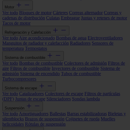
Motor
Ver todo
Bloques de motor
Cárteres
Correas alternador
Correas y
cadenas de distribución
Culatas
Embrague
Juntas y retenes de motor
Tacos de motor
Refrigeración y Calefacción
Ver todo
Aire acondicionado
Bombas de agua
Electroventiladores
Manguitos de radiador y calefacción
Radiadores
Sensores de
temperatura
Termostatos
Sistema de combustible
Ver todo
Bombas de combustible
Colectores de admisión
Filtros de
aire
Filtros de combustible
Inyectores de combustible
Sistema de
admisión
Sistema de encendido
Tubos de combustible
Turbocompresores
Sistema de escape
Ver todo
Catalizadores
Colectores de escape
Filtros de partículas
(DPF)
Juntas de escape
Silenciadores
Sondas lambda
Suspensión
Ver todo
Amortiguadores
Ballestas
Barras estabilizadoras
Bieletas y
silentblocks
Brazos de suspensión
Cojinetes de rueda
Muelles
helicoidales
Rótulas de suspensión