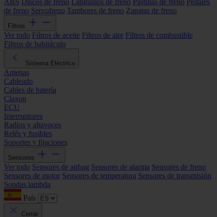
ABS
Discos de freno
Latiguillos de freno
Pastillas de freno
Pedales
de freno
Servofreno
Tambores de freno
Zapatas de freno
Filtros
Ver todo
Filtros de aceite
Filtros de aire
Filtros de combustible
Filtros de habitáculo
Sistema Eléctrico
Antenas
Cableado
Cables de batería
Claxon
ECU
Interruptores
Radios y altavoces
Relés y fusibles
Soportes y fijaciones
Sensores
Ver todo
Sensores de airbag
Sensores de alarma
Sensores de freno
Sensores de motor
Sensores de temperatura
Sensores de transmisión
Sondas lambda
País
Cerrar