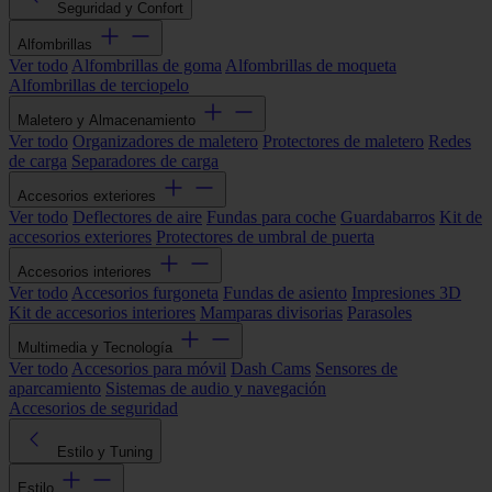
Seguridad y Confort
Alfombrillas
Ver todo
Alfombrillas de goma
Alfombrillas de moqueta
Alfombrillas de terciopelo
Maletero y Almacenamiento
Ver todo
Organizadores de maletero
Protectores de maletero
Redes
de carga
Separadores de carga
Accesorios exteriores
Ver todo
Deflectores de aire
Fundas para coche
Guardabarros
Kit de
accesorios exteriores
Protectores de umbral de puerta
Accesorios interiores
Ver todo
Accesorios furgoneta
Fundas de asiento
Impresiones 3D
Kit de accesorios interiores
Mamparas divisorias
Parasoles
Multimedia y Tecnología
Ver todo
Accesorios para móvil
Dash Cams
Sensores de
aparcamiento
Sistemas de audio y navegación
Accesorios de seguridad
Estilo y Tuning
Estilo