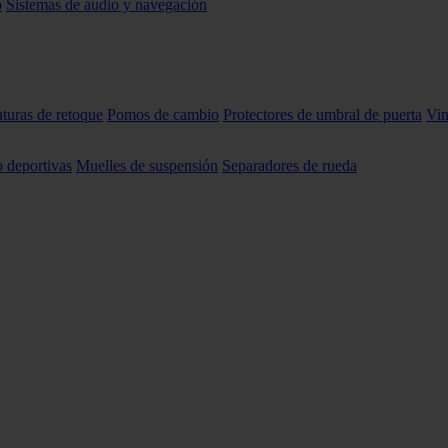
o
Sistemas de audio y navegación
nturas de retoque
Pomos de cambio
Protectores de umbral de puerta
Vin
o deportivas
Muelles de suspensión
Separadores de rueda