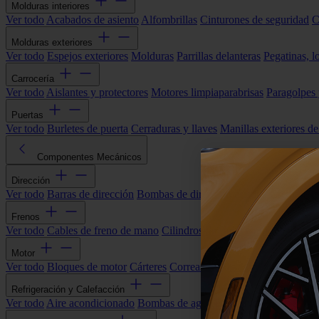
Molduras interiores
Ver todo
Acabados de asiento
Alfombrillas
Cinturones de seguridad
C
Molduras exteriores
Ver todo
Espejos exteriores
Molduras
Parrillas delanteras
Pegatinas, l
Carrocería
Ver todo
Aislantes y protectores
Motores limpiaparabrisas
Paragolpes
Puertas
Ver todo
Burletes de puerta
Cerraduras y llaves
Manillas exteriores de
Componentes Mecánicos
Dirección
Ver todo
Barras de dirección
Bombas de dirección asistida
Cremallera
Frenos
Ver todo
Cables de freno de mano
Cilindros de freno
Componentes 
Motor
Ver todo
Bloques de motor
Cárteres
Correas alternador
Correas y cade
Refrigeración y Calefacción
Ver todo
Aire acondicionado
Bombas de agua
Electroventiladores
Man