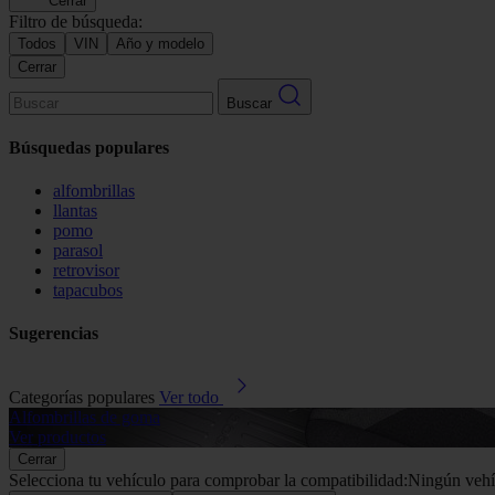
Cerrar
Filtro de búsqueda:
Todos
VIN
Año y modelo
Cerrar
Buscar
Búsquedas populares
alfombrillas
llantas
pomo
parasol
retrovisor
tapacubos
Sugerencias
Categorías populares
Ver todo
Alfombrillas de goma
Ver productos
Cerrar
Selecciona tu vehículo para comprobar la compatibilidad:
Ningún vehí