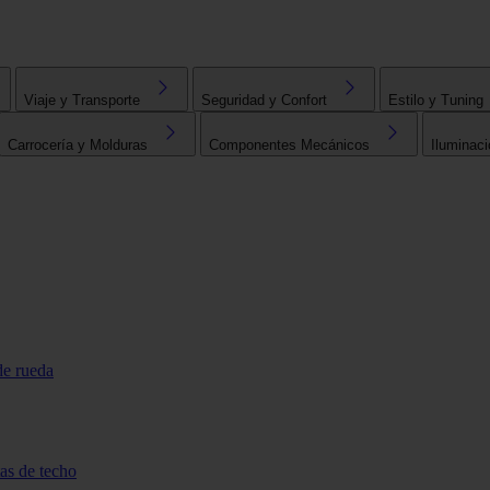
Viaje y Transporte
Seguridad y Confort
Estilo y Tuning
Carrocería y Molduras
Componentes Mecánicos
Iluminaci
de rueda
tas de techo