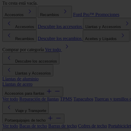
Tu cesta está vacía.
Ford Pro™
Promociones
Accesorios
Recambios
Descubre los accesorios
Accesorios
Llantas y Accesorios
Descubre los recambios
Recambios
Aceites y Líquidos
Comprar por categoría
Ver todo
Descubre los accesorios
Llantas y Accesorios
Llantas de aluminio
Llantas de acero
Accesorios para llantas
Ver todo
Reparación de llantas
TPMS
Tapacubos
Tuercas y tornillos 
Viaje y Transporte
Portaequipajes de techo
Ver todo
Bacas de techo
Barras de techo
Cofres de techo
Portabicicle