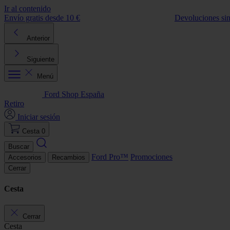
Ir al contenido
Envío gratis desde 10 €
Devoluciones si
Anterior
Siguiente
Menú
Ford Shop España
Retiro
Iniciar sesión
Cesta
0
Buscar
Ford Pro™
Promociones
Accesorios
Recambios
Cerrar
Cesta
Cerrar
Cesta