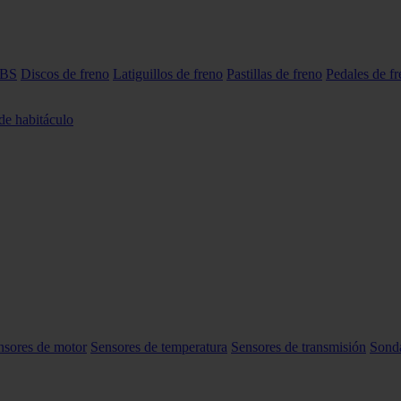
ABS
Discos de freno
Latiguillos de freno
Pastillas de freno
Pedales de f
 de habitáculo
nsores de motor
Sensores de temperatura
Sensores de transmisión
Sond