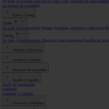
Ver todo
Accesorios para móvil
Dash Cams
Sensores de aparcamient
Accesorios de seguridad
Estilo y Tuning
Estilo
Ver todo
Embellecedores
Pedales
Pegatinas, logotipos y adhesivos
Pi
Tuning
Ver todo
Amortiguadores
Discos de freno deportivos
Pastillas de fren
Híbridos y Eléctricos
Limpieza y Cuidado
Descubre los recambios
Aceites y Líquidos
Aceite de transmisión
AdBlue®
Limpieza y Cuidado
Carrocería y Molduras