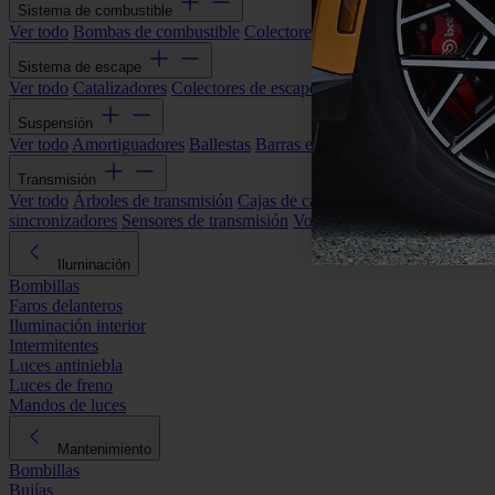
Sistema de combustible
Ver todo
Bombas de combustible
Colectores de admisión
Filtros de ai
Sistema de escape
Ver todo
Catalizadores
Colectores de escape
Filtros de partículas (DP
Suspensión
Ver todo
Amortiguadores
Ballestas
Barras estabilizadoras
Bieletas y s
Transmisión
Ver todo
Árboles de transmisión
Cajas de cambios automáticas
Cajas
sincronizadores
Sensores de transmisión
Volantes de motor
Iluminación
Bombillas
Faros delanteros
Iluminación interior
Intermitentes
Luces antiniebla
Luces de freno
Mandos de luces
Mantenimiento
Bombillas
Bujías