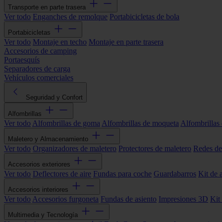
Transporte en parte trasera
Ver todo
Enganches de remolque
Portabicicletas de bola
Portabicicletas
Ver todo
Montaje en techo
Montaje en parte trasera
Accesorios de camping
Portaesquís
Separadores de carga
Vehículos comerciales
Seguridad y Confort
Alfombrillas
Ver todo
Alfombrillas de goma
Alfombrillas de moqueta
Alfombrillas 
Maletero y Almacenamiento
Ver todo
Organizadores de maletero
Protectores de maletero
Redes de
Accesorios exteriores
Ver todo
Deflectores de aire
Fundas para coche
Guardabarros
Kit de 
Accesorios interiores
Ver todo
Accesorios furgoneta
Fundas de asiento
Impresiones 3D
Kit
Multimedia y Tecnología