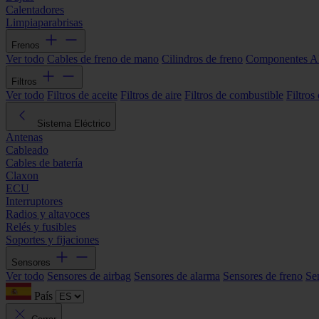
Calentadores
Limpiaparabrisas
Frenos
Ver todo
Cables de freno de mano
Cilindros de freno
Componentes 
Filtros
Ver todo
Filtros de aceite
Filtros de aire
Filtros de combustible
Filtros
Sistema Eléctrico
Antenas
Cableado
Cables de batería
Claxon
ECU
Interruptores
Radios y altavoces
Relés y fusibles
Soportes y fijaciones
Sensores
Ver todo
Sensores de airbag
Sensores de alarma
Sensores de freno
Se
País