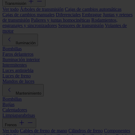
Transmisión
Ver todo
Árboles de transmisión
Cajas de cambios automáticas
Cajas de cambios manuales
Diferenciales
Embrague
Juntas y retenes
de transmisión
Palieres y juntas homocinéticas
Rodamientos,
engranajes y sincronizadores
Sensores de transmisión
Volantes de
motor
Iluminación
Bombillas
Faros delanteros
Iluminación interior
Intermitentes
Luces antiniebla
Luces de freno
Mandos de luces
Mantenimiento
Bombillas
Bujías
Calentadores
Limpiaparabrisas
Frenos
Ver todo
Cables de freno de mano
Cilindros de freno
Componentes