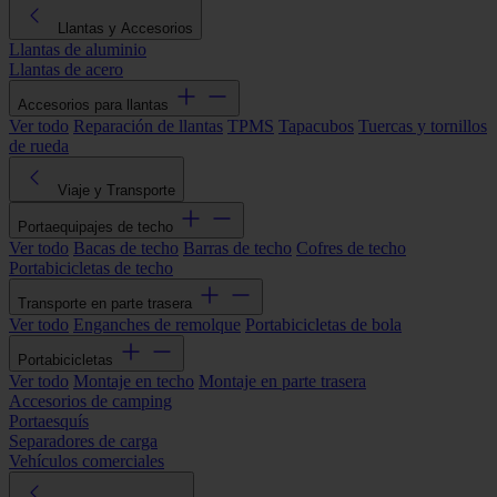
Llantas y Accesorios
Llantas de aluminio
Llantas de acero
Accesorios para llantas
Ver todo
Reparación de llantas
TPMS
Tapacubos
Tuercas y tornillos
de rueda
Viaje y Transporte
Portaequipajes de techo
Ver todo
Bacas de techo
Barras de techo
Cofres de techo
Portabicicletas de techo
Transporte en parte trasera
Ver todo
Enganches de remolque
Portabicicletas de bola
Portabicicletas
Ver todo
Montaje en techo
Montaje en parte trasera
Accesorios de camping
Portaesquís
Separadores de carga
Vehículos comerciales