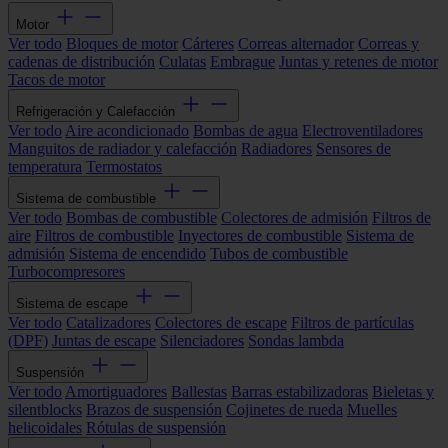
Motor
Ver todo
Bloques de motor
Cárteres
Correas alternador
Correas y
cadenas de distribución
Culatas
Embrague
Juntas y retenes de motor
Tacos de motor
Refrigeración y Calefacción
Ver todo
Aire acondicionado
Bombas de agua
Electroventiladores
Manguitos de radiador y calefacción
Radiadores
Sensores de
temperatura
Termostatos
Sistema de combustible
Ver todo
Bombas de combustible
Colectores de admisión
Filtros de
aire
Filtros de combustible
Inyectores de combustible
Sistema de
admisión
Sistema de encendido
Tubos de combustible
Turbocompresores
Sistema de escape
Ver todo
Catalizadores
Colectores de escape
Filtros de partículas
(DPF)
Juntas de escape
Silenciadores
Sondas lambda
Suspensión
Ver todo
Amortiguadores
Ballestas
Barras estabilizadoras
Bieletas y
silentblocks
Brazos de suspensión
Cojinetes de rueda
Muelles
helicoidales
Rótulas de suspensión