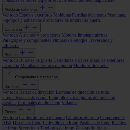
Consolas centrales
Espejos retrovisores interiores
Salpicadero
Molduras exteriores
Ver todo
Espejos exteriores
Molduras
Parrillas delanteras
Pegatinas,
logotipos y adhesivos
Protectores de umbral de puerta
Carrocería
Ver todo
Aislantes y protectores
Motores limpiaparabrisas
Paragolpes y componentes
Pinturas de retoque
Travesaños y
refuerzos
Puertas
Ver todo
Burletes de puerta
Cerraduras y llaves
Manillas exteriores
de puerta
Manillas interiores de puerta
Molduras de puerta
Componentes Mecánicos
Dirección
Ver todo
Barras de dirección
Bombas de dirección asistida
Cremalleras de dirección
Latiguillos y manguitos de dirección
asistida
Terminales de dirección
Volantes
Frenos
Ver todo
Cables de freno de mano
Cilindros de freno
Componentes
ABS
Discos de freno
Latiguillos de freno
Pastillas de freno
Pedales
de freno
Servofreno
Tambores de freno
Zapatas de freno