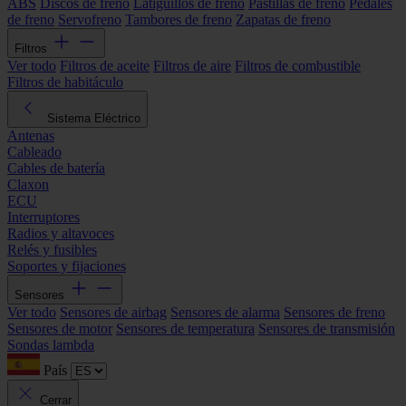
ABS
Discos de freno
Latiguillos de freno
Pastillas de freno
Pedales
de freno
Servofreno
Tambores de freno
Zapatas de freno
Filtros
Ver todo
Filtros de aceite
Filtros de aire
Filtros de combustible
Filtros de habitáculo
Sistema Eléctrico
Antenas
Cableado
Cables de batería
Claxon
ECU
Interruptores
Radios y altavoces
Relés y fusibles
Soportes y fijaciones
Sensores
Ver todo
Sensores de airbag
Sensores de alarma
Sensores de freno
Sensores de motor
Sensores de temperatura
Sensores de transmisión
Sondas lambda
País
Cerrar