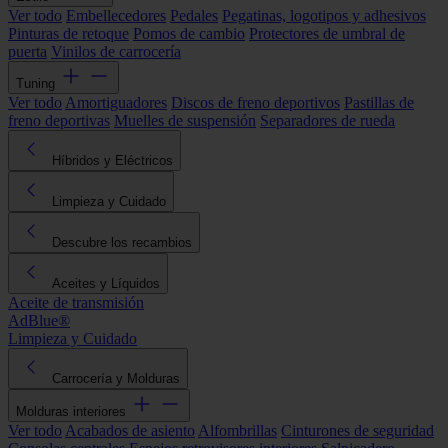
Ver todo
Embellecedores
Pedales
Pegatinas, logotipos y adhesivos
Pinturas de retoque
Pomos de cambio
Protectores de umbral de
puerta
Vinilos de carrocería
Tuning
Ver todo
Amortiguadores
Discos de freno deportivos
Pastillas de
freno deportivas
Muelles de suspensión
Separadores de rueda
Híbridos y Eléctricos
Limpieza y Cuidado
Descubre los recambios
Aceites y Líquidos
Aceite de transmisión
AdBlue®
Limpieza y Cuidado
Carrocería y Molduras
Molduras interiores
Ver todo
Acabados de asiento
Alfombrillas
Cinturones de seguridad