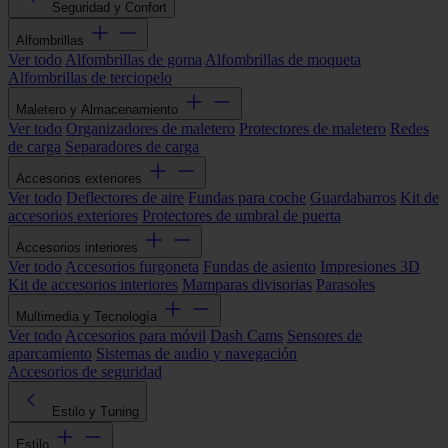
Seguridad y Confort
Alfombrillas
Ver todo
Alfombrillas de goma
Alfombrillas de moqueta
Alfombrillas de terciopelo
Maletero y Almacenamiento
Ver todo
Organizadores de maletero
Protectores de maletero
Redes
de carga
Separadores de carga
Accesorios exteriores
Ver todo
Deflectores de aire
Fundas para coche
Guardabarros
Kit de
accesorios exteriores
Protectores de umbral de puerta
Accesorios interiores
Ver todo
Accesorios furgoneta
Fundas de asiento
Impresiones 3D
Kit de accesorios interiores
Mamparas divisorias
Parasoles
Multimedia y Tecnología
Ver todo
Accesorios para móvil
Dash Cams
Sensores de
aparcamiento
Sistemas de audio y navegación
Accesorios de seguridad
Estilo y Tuning
Estilo