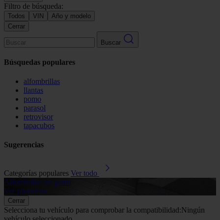
Filtro de búsqueda:
Todos
VIN
Año y modelo
Cerrar
Buscar
Búsquedas populares
alfombrillas
llantas
pomo
parasol
retrovisor
tapacubos
Sugerencias
Categorías populares
Ver todo
Alfombrillas de goma
G
Ver productos
V
Cerrar
Selecciona tu vehículo para comprobar la compatibilidad:
Ningún
vehículo seleccionado