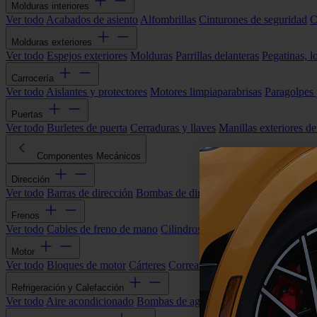
Molduras interiores
Ver todo
Acabados de asiento
Alfombrillas
Cinturones de seguridad
C
Molduras exteriores
Ver todo
Espejos exteriores
Molduras
Parrillas delanteras
Pegatinas, l
Carrocería
Ver todo
Aislantes y protectores
Motores limpiaparabrisas
Paragolpes
Puertas
Ver todo
Burletes de puerta
Cerraduras y llaves
Manillas exteriores de
Componentes Mecánicos
Dirección
Ver todo
Barras de dirección
Bombas de dirección asistida
Cremallera
Frenos
Ver todo
Cables de freno de mano
Cilindros de freno
Componentes 
Motor
Ver todo
Bloques de motor
Cárteres
Correas alternador
Correas y cade
Refrigeración y Calefacción
Ver todo
Aire acondicionado
Bombas de agua
Electroventiladores
Man