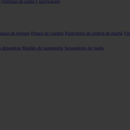
o
Sistemas de audio y navegación
nturas de retoque
Pomos de cambio
Protectores de umbral de puerta
Vin
o deportivas
Muelles de suspensión
Separadores de rueda