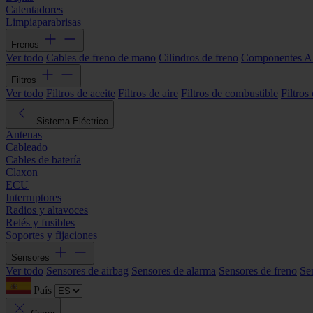
Calentadores
Limpiaparabrisas
Frenos
Ver todo
Cables de freno de mano
Cilindros de freno
Componentes 
Filtros
Ver todo
Filtros de aceite
Filtros de aire
Filtros de combustible
Filtros
Sistema Eléctrico
Antenas
Cableado
Cables de batería
Claxon
ECU
Interruptores
Radios y altavoces
Relés y fusibles
Soportes y fijaciones
Sensores
Ver todo
Sensores de airbag
Sensores de alarma
Sensores de freno
Se
País