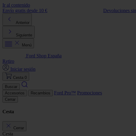
Ir al contenido
Envío gratis desde 10 €
Devoluciones si
Anterior
Siguiente
Menú
Ford Shop España
Retiro
Iniciar sesión
Cesta
0
Buscar
Ford Pro™
Promociones
Accesorios
Recambios
Cerrar
Cesta
Cerrar
Cesta