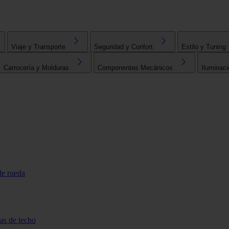
Viaje y Transporte
Seguridad y Confort
Estilo y Tuning
Carrocería y Molduras
Componentes Mecánicos
Iluminaci
de rueda
tas de techo