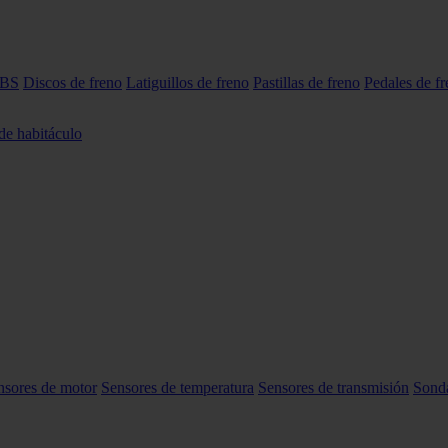
ABS
Discos de freno
Latiguillos de freno
Pastillas de freno
Pedales de f
 de habitáculo
nsores de motor
Sensores de temperatura
Sensores de transmisión
Sond