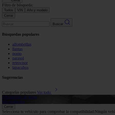
Cerrar
Filtro de búsqueda:
Todos
VIN
Año y modelo
Cerrar
Buscar
Búsquedas populares
alfombrillas
llantas
pomo
parasol
retrovisor
tapacubos
Sugerencias
Categorías populares
Ver todo
Alfombrillas de goma
Ver productos
Cerrar
Selecciona tu vehículo para comprobar la compatibilidad:
Ningún vehí