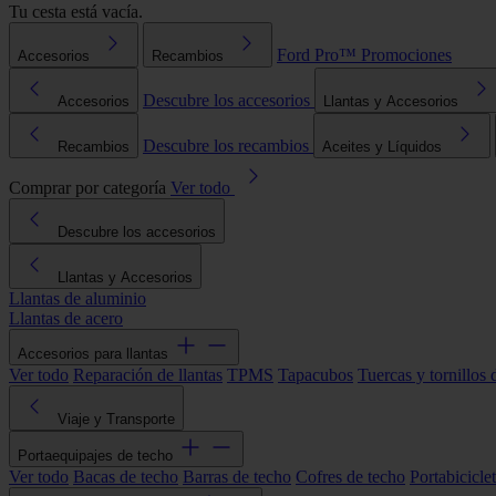
Tu cesta está vacía.
Ford Pro™
Promociones
Accesorios
Recambios
Descubre los accesorios
Accesorios
Llantas y Accesorios
Descubre los recambios
Recambios
Aceites y Líquidos
Comprar por categoría
Ver todo
Descubre los accesorios
Llantas y Accesorios
Llantas de aluminio
Llantas de acero
Accesorios para llantas
Ver todo
Reparación de llantas
TPMS
Tapacubos
Tuercas y tornillos 
Viaje y Transporte
Portaequipajes de techo
Ver todo
Bacas de techo
Barras de techo
Cofres de techo
Portabicicle