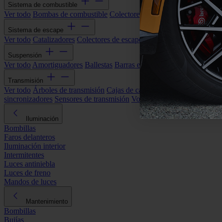
Sistema de combustible
Ver todo
Bombas de combustible
Colectores de admisión
Filtros de ai
Sistema de escape
Ver todo
Catalizadores
Colectores de escape
Filtros de partículas (DP
Suspensión
Ver todo
Amortiguadores
Ballestas
Barras estabilizadoras
Bieletas y s
Transmisión
Ver todo
Árboles de transmisión
Cajas de cambios automáticas
Cajas
sincronizadores
Sensores de transmisión
Volantes de motor
Iluminación
Bombillas
Faros delanteros
Iluminación interior
Intermitentes
Luces antiniebla
Luces de freno
Mandos de luces
Mantenimiento
Bombillas
Bujías