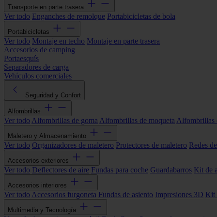
Transporte en parte trasera
Ver todo
Enganches de remolque
Portabicicletas de bola
Portabicicletas
Ver todo
Montaje en techo
Montaje en parte trasera
Accesorios de camping
Portaesquís
Separadores de carga
Vehículos comerciales
Seguridad y Confort
Alfombrillas
Ver todo
Alfombrillas de goma
Alfombrillas de moqueta
Alfombrillas 
Maletero y Almacenamiento
Ver todo
Organizadores de maletero
Protectores de maletero
Redes de
Accesorios exteriores
Ver todo
Deflectores de aire
Fundas para coche
Guardabarros
Kit de 
Accesorios interiores
Ver todo
Accesorios furgoneta
Fundas de asiento
Impresiones 3D
Kit
Multimedia y Tecnología