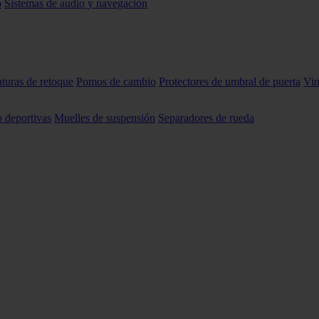
o
Sistemas de audio y navegación
nturas de retoque
Pomos de cambio
Protectores de umbral de puerta
Vin
o deportivas
Muelles de suspensión
Separadores de rueda