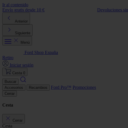
Ir al contenido
Envío gratis desde 10 €
Devoluciones si
Anterior
Siguiente
Menú
Ford Shop España
Retiro
Iniciar sesión
Cesta
0
Buscar
Ford Pro™
Promociones
Accesorios
Recambios
Cerrar
Cesta
Cerrar
Cesta