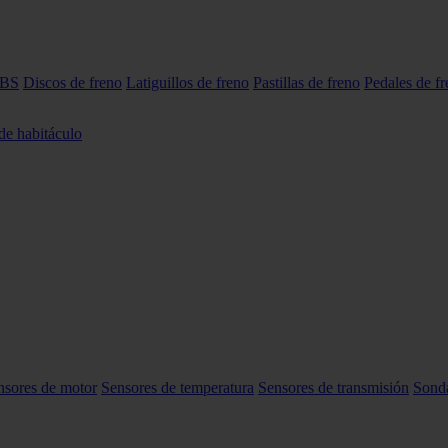
ABS
Discos de freno
Latiguillos de freno
Pastillas de freno
Pedales de f
 de habitáculo
nsores de motor
Sensores de temperatura
Sensores de transmisión
Sond