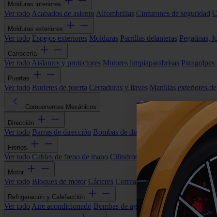
Molduras interiores
Ver todo
Acabados de asiento
Alfombrillas
Cinturones de seguridad
C
Molduras exteriores
Ver todo
Espejos exteriores
Molduras
Parrillas delanteras
Pegatinas, l
Carrocería
Ver todo
Aislantes y protectores
Motores limpiaparabrisas
Paragolpes
Puertas
Ver todo
Burletes de puerta
Cerraduras y llaves
Manillas exteriores de
Componentes Mecánicos
Dirección
Ver todo
Barras de dirección
Bombas de dirección asistida
Cremallera
Frenos
Ver todo
Cables de freno de mano
Cilindros de freno
Componentes 
Motor
Ver todo
Bloques de motor
Cárteres
Correas alternador
Correas y cade
Refrigeración y Calefacción
Ver todo
Aire acondicionado
Bombas de agua
Electroventiladores
Man