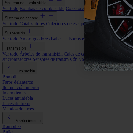
Sistema de combustible
Ver todo
Bombas de combustible
Colectores de admisión
Filtros de ai
Sistema de escape
Ver todo
Catalizadores
Colectores de escape
Filtros de partículas (DP
Suspensión
Ver todo
Amortiguadores
Ballestas
Barras estabilizadoras
Bieletas y s
Transmisión
Ver todo
Árboles de transmisión
Cajas de cambios automáticas
Cajas
sincronizadores
Sensores de transmisión
Volantes de motor
Iluminación
Bombillas
Faros delanteros
Iluminación interior
Intermitentes
Luces antiniebla
Luces de freno
Mandos de luces
Mantenimiento
Bombillas
Bujías