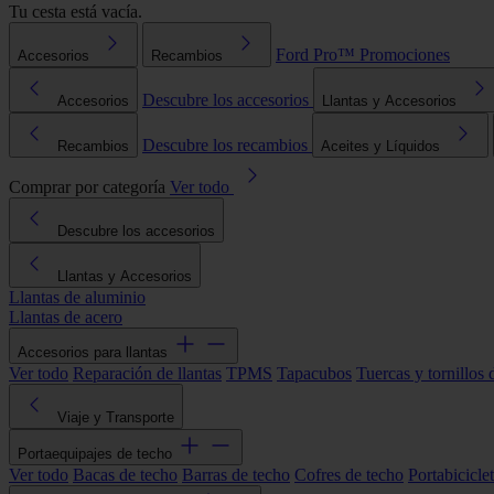
Tu cesta está vacía.
Ford Pro™
Promociones
Accesorios
Recambios
Descubre los accesorios
Accesorios
Llantas y Accesorios
Descubre los recambios
Recambios
Aceites y Líquidos
Comprar por categoría
Ver todo
Descubre los accesorios
Llantas y Accesorios
Llantas de aluminio
Llantas de acero
Accesorios para llantas
Ver todo
Reparación de llantas
TPMS
Tapacubos
Tuercas y tornillos 
Viaje y Transporte
Portaequipajes de techo
Ver todo
Bacas de techo
Barras de techo
Cofres de techo
Portabicicle