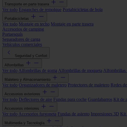
Transporte en parte trasera
Ver todo
Enganches de remolque
Portabicicletas de bola
Portabicicletas
Ver todo
Montaje en techo
Montaje en parte trasera
Accesorios de camping
Portaesquís
Separadores de carga
Vehículos comerciales
Seguridad y Confort
Alfombrillas
Ver todo
Alfombrillas de goma
Alfombrillas de moqueta
Alfombrillas 
Maletero y Almacenamiento
Ver todo
Organizadores de maletero
Protectores de maletero
Redes de
Accesorios exteriores
Ver todo
Deflectores de aire
Fundas para coche
Guardabarros
Kit de 
Accesorios interiores
Ver todo
Accesorios furgoneta
Fundas de asiento
Impresiones 3D
Kit
Multimedia y Tecnología