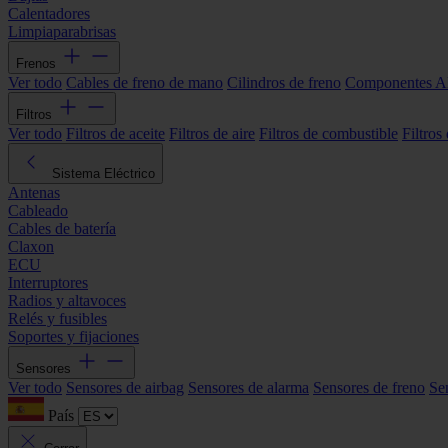
Calentadores
Limpiaparabrisas
Frenos
Ver todo
Cables de freno de mano
Cilindros de freno
Componentes 
Filtros
Ver todo
Filtros de aceite
Filtros de aire
Filtros de combustible
Filtros
Sistema Eléctrico
Antenas
Cableado
Cables de batería
Claxon
ECU
Interruptores
Radios y altavoces
Relés y fusibles
Soportes y fijaciones
Sensores
Ver todo
Sensores de airbag
Sensores de alarma
Sensores de freno
Se
País