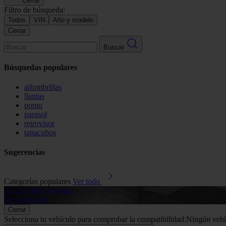
Cerrar
Filtro de búsqueda:
Todos
VIN
Año y modelo
Cerrar
Buscar
Búsquedas populares
alfombrillas
llantas
pomo
parasol
retrovisor
tapacubos
Sugerencias
Categorías populares
Ver todo
Alfombrillas de goma
Ver productos
Cerrar
Selecciona tu vehículo para comprobar la compatibilidad:
Ningún vehí