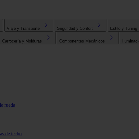
Viaje y Transporte
Seguridad y Confort
Estilo y Tuning
Carrocería y Molduras
Componentes Mecánicos
Iluminaci
de rueda
tas de techo