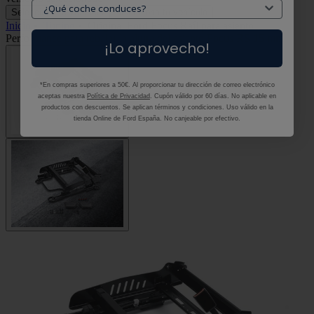
Selecciona tu vehículo
Selecciona tu vehículo
Inicio
•
Tuning
•
Original Ford Focus Raíl para asiento
Performance para rebajar la altura del asiento Focus RS 15 mm
¡Lo aprovecho!
*En compras superiores a 50€. Al proporcionar tu dirección de correo electrónico
aceptas nuestra
Política de Privacidad
. Cupón válido por 60 días. No aplicable en
productos con descuentos. Se aplican términos y condiciones. Uso válido en la
tienda Online de Ford España. No canjeable por efectivo.