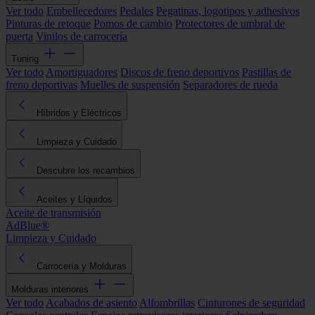
Ver todo
Embellecedores
Pedales
Pegatinas, logotipos y adhesivos
Pinturas de retoque
Pomos de cambio
Protectores de umbral de
puerta
Vinilos de carrocería
Tuning
Ver todo
Amortiguadores
Discos de freno deportivos
Pastillas de
freno deportivas
Muelles de suspensión
Separadores de rueda
Híbridos y Eléctricos
Limpieza y Cuidado
Descubre los recambios
Aceites y Líquidos
Aceite de transmisión
AdBlue®
Limpieza y Cuidado
Carrocería y Molduras
Molduras interiores
Ver todo
Acabados de asiento
Alfombrillas
Cinturones de seguridad