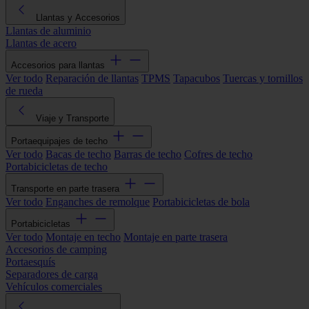
Llantas y Accesorios
Llantas de aluminio
Llantas de acero
Accesorios para llantas
Ver todo
Reparación de llantas
TPMS
Tapacubos
Tuercas y tornillos
de rueda
Viaje y Transporte
Portaequipajes de techo
Ver todo
Bacas de techo
Barras de techo
Cofres de techo
Portabicicletas de techo
Transporte en parte trasera
Ver todo
Enganches de remolque
Portabicicletas de bola
Portabicicletas
Ver todo
Montaje en techo
Montaje en parte trasera
Accesorios de camping
Portaesquís
Separadores de carga
Vehículos comerciales