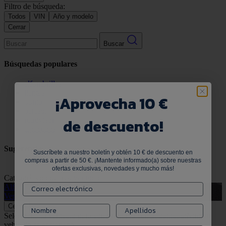
Filtro de búsqueda:
Todos
VIN
Año y modelo
Cerrar
Buscar
Búsquedas populares
alfombrillas
llantas
¡
Aprovecha 10 €
pomo
parasol
de descuento!
retrovisor
tapacubos
Sugerencias
Suscríbete a nuestro boletín y obtén 10 € de descuento en
compras a partir de 50 €. ¡Mantente informado(a) sobre nuestras
ofertas exclusivas, novedades y mucho más!
Categorías populares
Ver todo
Alfombrillas de goma
G
Ver productos
V
Cerrar
Selecciona tu vehículo para comprobar la compatibilidad:
Ningún
vehículo seleccionado