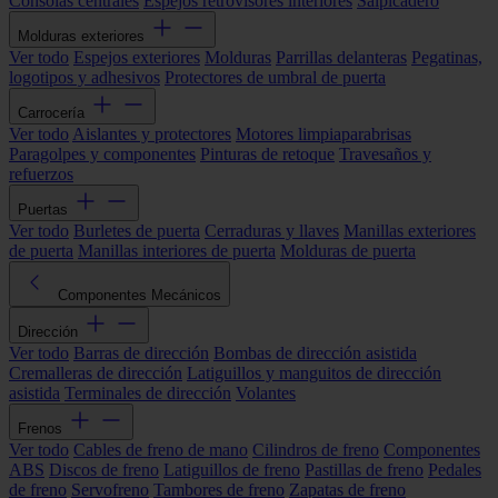
Consolas centrales
Espejos retrovisores interiores
Salpicadero
Molduras exteriores
Ver todo
Espejos exteriores
Molduras
Parrillas delanteras
Pegatinas,
logotipos y adhesivos
Protectores de umbral de puerta
Carrocería
Ver todo
Aislantes y protectores
Motores limpiaparabrisas
Paragolpes y componentes
Pinturas de retoque
Travesaños y
refuerzos
Puertas
Ver todo
Burletes de puerta
Cerraduras y llaves
Manillas exteriores
de puerta
Manillas interiores de puerta
Molduras de puerta
Componentes Mecánicos
Dirección
Ver todo
Barras de dirección
Bombas de dirección asistida
Cremalleras de dirección
Latiguillos y manguitos de dirección
asistida
Terminales de dirección
Volantes
Frenos
Ver todo
Cables de freno de mano
Cilindros de freno
Componentes
ABS
Discos de freno
Latiguillos de freno
Pastillas de freno
Pedales
de freno
Servofreno
Tambores de freno
Zapatas de freno