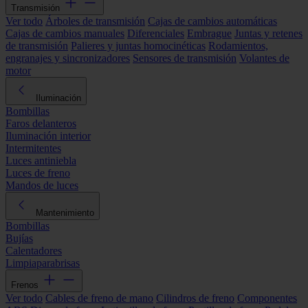
Transmisión
Ver todo
Árboles de transmisión
Cajas de cambios automáticas
Cajas de cambios manuales
Diferenciales
Embrague
Juntas y retenes
de transmisión
Palieres y juntas homocinéticas
Rodamientos,
engranajes y sincronizadores
Sensores de transmisión
Volantes de
motor
Iluminación
Bombillas
Faros delanteros
Iluminación interior
Intermitentes
Luces antiniebla
Luces de freno
Mandos de luces
Mantenimiento
Bombillas
Bujías
Calentadores
Limpiaparabrisas
Frenos
Ver todo
Cables de freno de mano
Cilindros de freno
Componentes