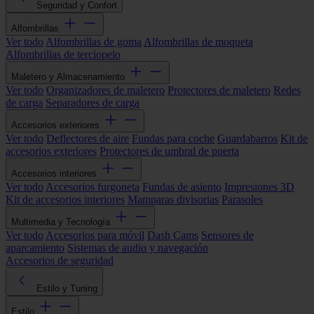
Seguridad y Confort
Alfombrillas
Ver todo
Alfombrillas de goma
Alfombrillas de moqueta
Alfombrillas de terciopelo
Maletero y Almacenamiento
Ver todo
Organizadores de maletero
Protectores de maletero
Redes
de carga
Separadores de carga
Accesorios exteriores
Ver todo
Deflectores de aire
Fundas para coche
Guardabarros
Kit de
accesorios exteriores
Protectores de umbral de puerta
Accesorios interiores
Ver todo
Accesorios furgoneta
Fundas de asiento
Impresiones 3D
Kit de accesorios interiores
Mamparas divisorias
Parasoles
Multimedia y Tecnología
Ver todo
Accesorios para móvil
Dash Cams
Sensores de
aparcamiento
Sistemas de audio y navegación
Accesorios de seguridad
Estilo y Tuning
Estilo