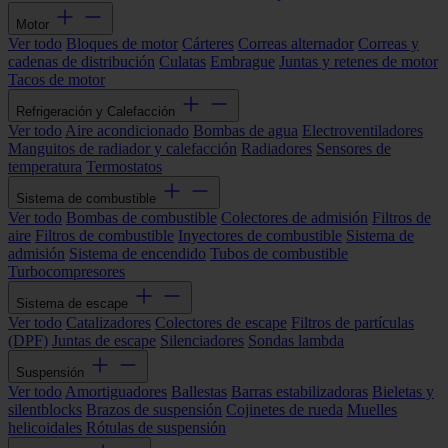
Motor
Ver todo
Bloques de motor
Cárteres
Correas alternador
Correas y
cadenas de distribución
Culatas
Embrague
Juntas y retenes de motor
Tacos de motor
Refrigeración y Calefacción
Ver todo
Aire acondicionado
Bombas de agua
Electroventiladores
Manguitos de radiador y calefacción
Radiadores
Sensores de
temperatura
Termostatos
Sistema de combustible
Ver todo
Bombas de combustible
Colectores de admisión
Filtros de
aire
Filtros de combustible
Inyectores de combustible
Sistema de
admisión
Sistema de encendido
Tubos de combustible
Turbocompresores
Sistema de escape
Ver todo
Catalizadores
Colectores de escape
Filtros de partículas
(DPF)
Juntas de escape
Silenciadores
Sondas lambda
Suspensión
Ver todo
Amortiguadores
Ballestas
Barras estabilizadoras
Bieletas y
silentblocks
Brazos de suspensión
Cojinetes de rueda
Muelles
helicoidales
Rótulas de suspensión