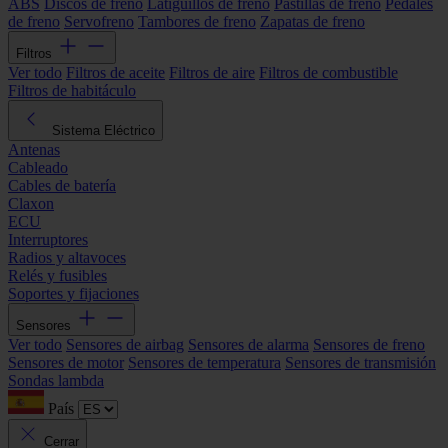
ABS
Discos de freno
Latiguillos de freno
Pastillas de freno
Pedales
de freno
Servofreno
Tambores de freno
Zapatas de freno
Filtros
Ver todo
Filtros de aceite
Filtros de aire
Filtros de combustible
Filtros de habitáculo
Sistema Eléctrico
Antenas
Cableado
Cables de batería
Claxon
ECU
Interruptores
Radios y altavoces
Relés y fusibles
Soportes y fijaciones
Sensores
Ver todo
Sensores de airbag
Sensores de alarma
Sensores de freno
Sensores de motor
Sensores de temperatura
Sensores de transmisión
Sondas lambda
País
Cerrar