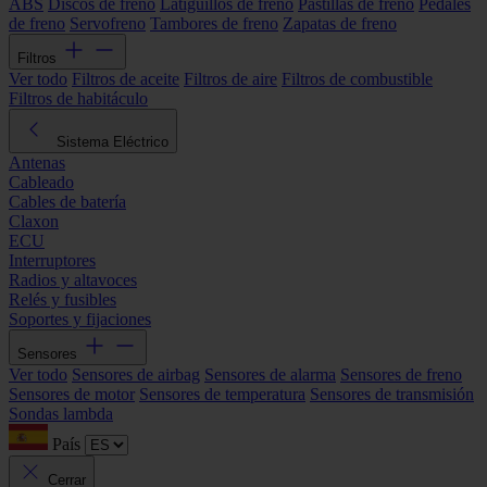
ABS
Discos de freno
Latiguillos de freno
Pastillas de freno
Pedales
de freno
Servofreno
Tambores de freno
Zapatas de freno
Filtros
Ver todo
Filtros de aceite
Filtros de aire
Filtros de combustible
Filtros de habitáculo
Sistema Eléctrico
Antenas
Cableado
Cables de batería
Claxon
ECU
Interruptores
Radios y altavoces
Relés y fusibles
Soportes y fijaciones
Sensores
Ver todo
Sensores de airbag
Sensores de alarma
Sensores de freno
Sensores de motor
Sensores de temperatura
Sensores de transmisión
Sondas lambda
País
Cerrar