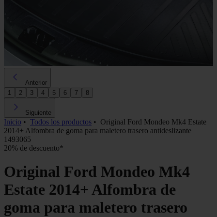
Anterior
1
2
3
4
5
6
7
8
Siguiente
Inicio
•
Todos los productos
•
Original Ford Mondeo Mk4 Estate
2014+ Alfombra de goma para maletero trasero antideslizante
1493065
20% de descuento*
Original Ford Mondeo Mk4
Estate 2014+ Alfombra de
goma para maletero trasero