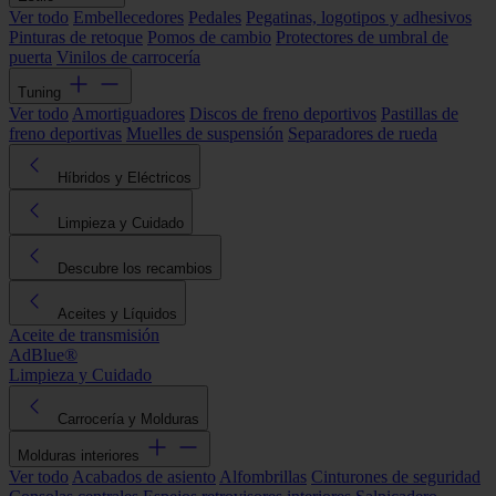
Ver todo
Embellecedores
Pedales
Pegatinas, logotipos y adhesivos
Pinturas de retoque
Pomos de cambio
Protectores de umbral de
puerta
Vinilos de carrocería
Tuning
Ver todo
Amortiguadores
Discos de freno deportivos
Pastillas de
freno deportivas
Muelles de suspensión
Separadores de rueda
Híbridos y Eléctricos
Limpieza y Cuidado
Descubre los recambios
Aceites y Líquidos
Aceite de transmisión
AdBlue®
Limpieza y Cuidado
Carrocería y Molduras
Molduras interiores
Ver todo
Acabados de asiento
Alfombrillas
Cinturones de seguridad