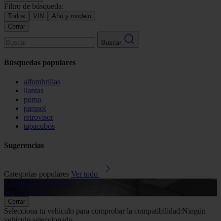
Filtro de búsqueda:
Todos
VIN
Año y modelo
Cerrar
Buscar
Búsquedas populares
alfombrillas
llantas
pomo
parasol
retrovisor
tapacubos
Sugerencias
Categorías populares
Ver todo
Alfombrillas de goma
G
Ver productos
V
Cerrar
Selecciona tu vehículo para comprobar la compatibilidad:
Ningún
vehículo seleccionado