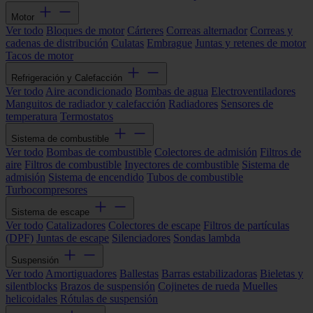
Motor
Ver todo
Bloques de motor
Cárteres
Correas alternador
Correas y
cadenas de distribución
Culatas
Embrague
Juntas y retenes de motor
Tacos de motor
Refrigeración y Calefacción
Ver todo
Aire acondicionado
Bombas de agua
Electroventiladores
Manguitos de radiador y calefacción
Radiadores
Sensores de
temperatura
Termostatos
Sistema de combustible
Ver todo
Bombas de combustible
Colectores de admisión
Filtros de
aire
Filtros de combustible
Inyectores de combustible
Sistema de
admisión
Sistema de encendido
Tubos de combustible
Turbocompresores
Sistema de escape
Ver todo
Catalizadores
Colectores de escape
Filtros de partículas
(DPF)
Juntas de escape
Silenciadores
Sondas lambda
Suspensión
Ver todo
Amortiguadores
Ballestas
Barras estabilizadoras
Bieletas y
silentblocks
Brazos de suspensión
Cojinetes de rueda
Muelles
helicoidales
Rótulas de suspensión