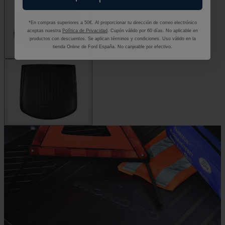
*En compras superiores a 50€. Al proporcionar tu dirección de correo electrónico
aceptas nuestra
Política de Privacidad
. Cupón válido por 60 días. No aplicable en
productos con descuentos. Se aplican términos y condiciones. Uso válido en la
tienda Online de Ford España. No canjeable por efectivo.