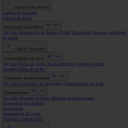
Llantas y Accesorios
Llantas de aluminio
Llantas de acero
Accesorios para llantas
Ver todo
Reparación de llantas
TPMS
Tapacubos
Tuercas y tornillos
de rueda
Viaje y Transporte
Portaequipajes de techo
Ver todo
Bacas de techo
Barras de techo
Cofres de techo
Portabicicletas de techo
Transporte en parte trasera
Ver todo
Enganches de remolque
Portabicicletas de bola
Portabicicletas
Ver todo
Montaje en techo
Montaje en parte trasera
Accesorios de camping
Portaesquís
Separadores de carga
Vehículos comerciales