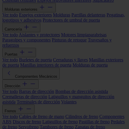
Consolas centrales
Espejos retrovisores interiores
Salpicadero
Molduras exteriores
Ver todo
Espejos exteriores
Molduras
Parrillas delanteras
Pegatinas,
logotipos y adhesivos
Protectores de umbral de puerta
Carrocería
Ver todo
Aislantes y protectores
Motores limpiaparabrisas
Paragolpes y componentes
Pinturas de retoque
Travesaños y
refuerzos
Puertas
Ver todo
Burletes de puerta
Cerraduras y llaves
Manillas exteriores
de puerta
Manillas interiores de puerta
Molduras de puerta
Componentes Mecánicos
Dirección
Ver todo
Barras de dirección
Bombas de dirección asistida
Cremalleras de dirección
Latiguillos y manguitos de dirección
asistida
Terminales de dirección
Volantes
Frenos
Ver todo
Cables de freno de mano
Cilindros de freno
Componentes
ABS
Discos de freno
Latiguillos de freno
Pastillas de freno
Pedales
de freno
Servofreno
Tambores de freno
Zapatas de freno