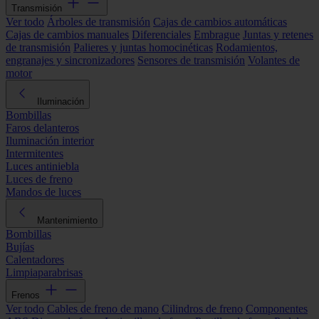
Transmisión
Ver todo
Árboles de transmisión
Cajas de cambios automáticas
Cajas de cambios manuales
Diferenciales
Embrague
Juntas y retenes
de transmisión
Palieres y juntas homocinéticas
Rodamientos,
engranajes y sincronizadores
Sensores de transmisión
Volantes de
motor
Iluminación
Bombillas
Faros delanteros
Iluminación interior
Intermitentes
Luces antiniebla
Luces de freno
Mandos de luces
Mantenimiento
Bombillas
Bujías
Calentadores
Limpiaparabrisas
Frenos
Ver todo
Cables de freno de mano
Cilindros de freno
Componentes