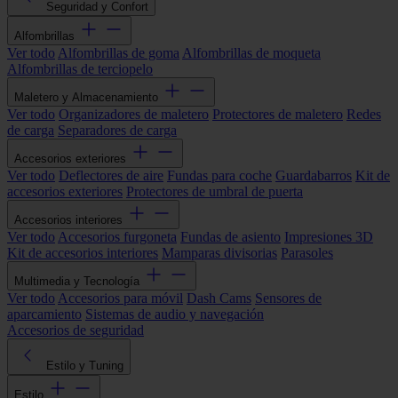
Seguridad y Confort
Alfombrillas
Ver todo
Alfombrillas de goma
Alfombrillas de moqueta
Alfombrillas de terciopelo
Maletero y Almacenamiento
Ver todo
Organizadores de maletero
Protectores de maletero
Redes
de carga
Separadores de carga
Accesorios exteriores
Ver todo
Deflectores de aire
Fundas para coche
Guardabarros
Kit de
accesorios exteriores
Protectores de umbral de puerta
Accesorios interiores
Ver todo
Accesorios furgoneta
Fundas de asiento
Impresiones 3D
Kit de accesorios interiores
Mamparas divisorias
Parasoles
Multimedia y Tecnología
Ver todo
Accesorios para móvil
Dash Cams
Sensores de
aparcamiento
Sistemas de audio y navegación
Accesorios de seguridad
Estilo y Tuning
Estilo