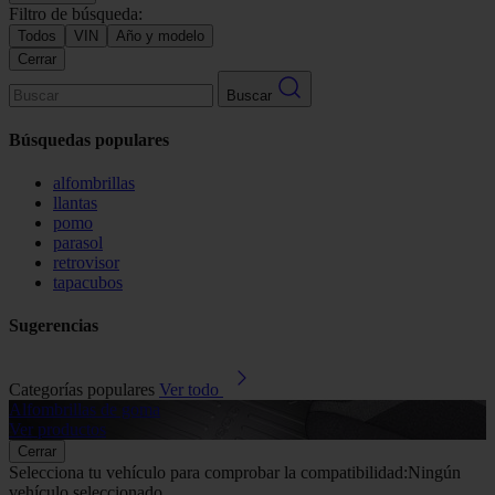
Filtro de búsqueda:
Todos
VIN
Año y modelo
Cerrar
Buscar
Búsquedas populares
alfombrillas
llantas
pomo
parasol
retrovisor
tapacubos
Sugerencias
Categorías populares
Ver todo
Alfombrillas de goma
G
Ver productos
V
Cerrar
Selecciona tu vehículo para comprobar la compatibilidad:
Ningún
vehículo seleccionado