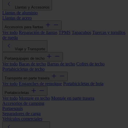
Llantas y Accesorios
Llantas de aluminio
Llantas de acero
Accesorios para llantas
Ver todo
Reparación de llantas
TPMS
Tapacubos
Tuercas y tornillos
de rueda
Viaje y Transporte
Portaequipajes de techo
Ver todo
Bacas de techo
Barras de techo
Cofres de techo
Portabicicletas de techo
Transporte en parte trasera
Ver todo
Enganches de remolque
Portabicicletas de bola
Portabicicletas
Ver todo
Montaje en techo
Montaje en parte trasera
Accesorios de camping
Portaesquís
Separadores de carga
Vehículos comerciales