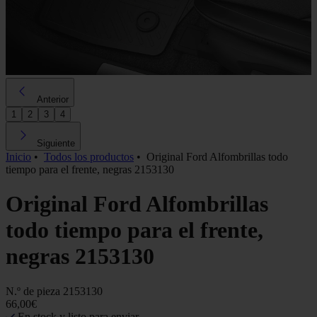
Anterior
1
2
3
4
Siguiente
Inicio
•
Todos los productos
•
Original Ford Alfombrillas todo
tiempo para el frente, negras 2153130
Original Ford Alfombrillas
todo tiempo para el frente,
negras 2153130
N.º de pieza
2153130
66,00€
En stock y listo para enviar.