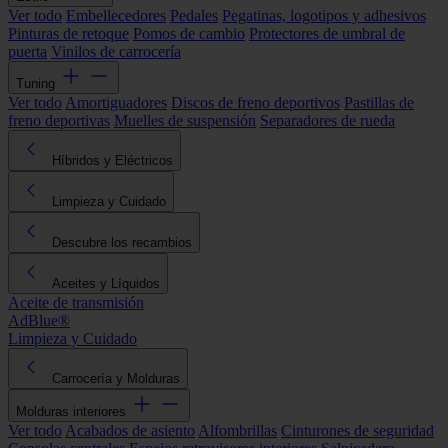
Ver todo
Embellecedores
Pedales
Pegatinas, logotipos y adhesivos
Pinturas de retoque
Pomos de cambio
Protectores de umbral de
puerta
Vinilos de carrocería
Tuning
Ver todo
Amortiguadores
Discos de freno deportivos
Pastillas de
freno deportivas
Muelles de suspensión
Separadores de rueda
Híbridos y Eléctricos
Limpieza y Cuidado
Descubre los recambios
Aceites y Líquidos
Aceite de transmisión
AdBlue®
Limpieza y Cuidado
Carrocería y Molduras
Molduras interiores
Ver todo
Acabados de asiento
Alfombrillas
Cinturones de seguridad