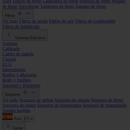
ABS
Discos de freno
Latiguillos de freno
Pastillas de freno
Pedales
de freno
Servofreno
Tambores de freno
Zapatas de freno
Filtros
Ver todo
Filtros de aceite
Filtros de aire
Filtros de combustible
Filtros de habitáculo
Sistema Eléctrico
Antenas
Cableado
Cables de batería
Claxon
ECU
Interruptores
Radios y altavoces
Relés y fusibles
Soportes y fijaciones
Sensores
Ver todo
Sensores de airbag
Sensores de alarma
Sensores de freno
Sensores de motor
Sensores de temperatura
Sensores de transmisión
Sondas lambda
País
Cerrar