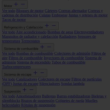
Motor
Ver todo
Bloques de motor
Cárteres
Correas alternador
Correas y
cadenas de distribución
Culatas
Embrague
Juntas y retenes de motor
Tacos de motor
Refrigeración y Calefacción
Ver todo
Aire acondicionado
Bombas de agua
Electroventiladores
Manguitos de radiador y calefacción
Radiadores
Sensores de
temperatura
Termostatos
Sistema de combustible
Ver todo
Bombas de combustible
Colectores de admisión
Filtros de
aire
Filtros de combustible
Inyectores de combustible
Sistema de
admisión
Sistema de encendido
Tubos de combustible
Turbocompresores
Sistema de escape
Ver todo
Catalizadores
Colectores de escape
Filtros de partículas
(DPF)
Juntas de escape
Silenciadores
Sondas lambda
Suspensión
Ver todo
Amortiguadores
Ballestas
Barras estabilizadoras
Bieletas y
silentblocks
Brazos de suspensión
Cojinetes de rueda
Muelles
helicoidales
Rótulas de suspensión