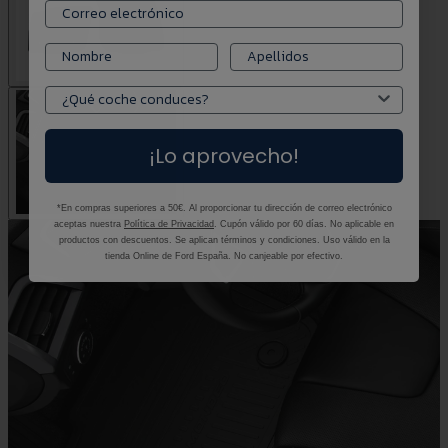
¡Lo aprovecho!
*En compras superiores a 50€. Al proporcionar tu dirección de correo electrónico
aceptas nuestra
Política de Privacidad
. Cupón válido por 60 días. No aplicable en
productos con descuentos. Se aplican términos y condiciones. Uso válido en la
tienda Online de Ford España. No canjeable por efectivo.