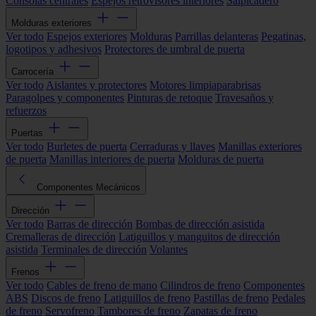
Consolas centrales
Espejos retrovisores interiores
Salpicadero
Molduras exteriores
Ver todo
Espejos exteriores
Molduras
Parrillas delanteras
Pegatinas,
logotipos y adhesivos
Protectores de umbral de puerta
Carrocería
Ver todo
Aislantes y protectores
Motores limpiaparabrisas
Paragolpes y componentes
Pinturas de retoque
Travesaños y
refuerzos
Puertas
Ver todo
Burletes de puerta
Cerraduras y llaves
Manillas exteriores
de puerta
Manillas interiores de puerta
Molduras de puerta
Componentes Mecánicos
Dirección
Ver todo
Barras de dirección
Bombas de dirección asistida
Cremalleras de dirección
Latiguillos y manguitos de dirección
asistida
Terminales de dirección
Volantes
Frenos
Ver todo
Cables de freno de mano
Cilindros de freno
Componentes
ABS
Discos de freno
Latiguillos de freno
Pastillas de freno
Pedales
de freno
Servofreno
Tambores de freno
Zapatas de freno