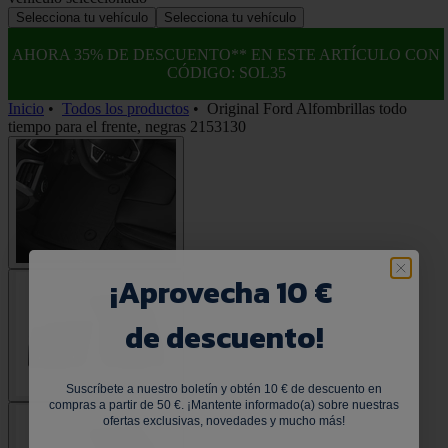
Selecciona tu vehículo
Selecciona tu vehículo
AHORA 35% DE DESCUENTO** EN ESTE ARTÍCULO CON
CÓDIGO: SOL35
Inicio
•
Todos los productos
•
Original Ford Alfombrillas todo
tiempo para el frente, negras 2153130
¡
Aprovecha 10 €
de descuento!
Suscríbete a nuestro boletín y obtén 10 € de descuento en
compras a partir de 50 €. ¡Mantente informado(a) sobre nuestras
ofertas exclusivas, novedades y mucho más!