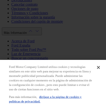
Devoluciones
Cancelar contrato
Opciones de pago
Términos y Condiciones
Información sobre la garantía
Condiciones del cupón de montaje
Más Información
Acerca de Ford
Ford España
Todo sobre Ford Pro™
Luz de Emergencia
Buscar un concesionario
Política de cookies
Política de privacidad
Ford Motor Company Limited utiliza cookies y tecnologías
similares en este sitio web para mejorar su experiencia en línea y
mostrarle publicidad personalizada. Puede administrar las
Mi Cuenta
cookies en cualquier momento en la página de administración de
la configuración de cookies , pero esto puede limitar o evitar el
Iniciar sesión / Registrarse
uso de ciertas funciones en el sitio web.
Mis pedidos
Para más información,
diríjase a la página de cookies y
País
políticas de privacidad.