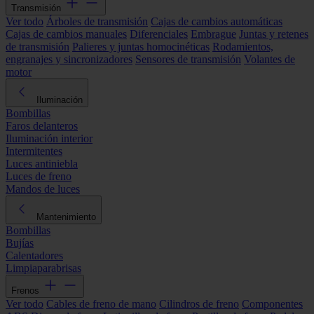
Transmisión
Ver todo
Árboles de transmisión
Cajas de cambios automáticas
Cajas de cambios manuales
Diferenciales
Embrague
Juntas y retenes
de transmisión
Palieres y juntas homocinéticas
Rodamientos,
engranajes y sincronizadores
Sensores de transmisión
Volantes de
motor
Iluminación
Bombillas
Faros delanteros
Iluminación interior
Intermitentes
Luces antiniebla
Luces de freno
Mandos de luces
Mantenimiento
Bombillas
Bujías
Calentadores
Limpiaparabrisas
Frenos
Ver todo
Cables de freno de mano
Cilindros de freno
Componentes