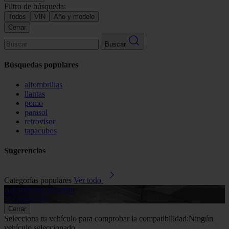
Filtro de búsqueda:
Todos
VIN
Año y modelo
Cerrar
Buscar
Búsquedas populares
alfombrillas
llantas
pomo
parasol
retrovisor
tapacubos
Sugerencias
Categorías populares
Ver todo
Alfombrillas de goma
G
Ver productos
V
Cerrar
Selecciona tu vehículo para comprobar la compatibilidad:
Ningún
vehículo seleccionado