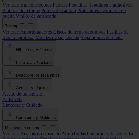
Ver todo
Embellecedores
Pedales
Pegatinas, logotipos y adhesivos
Pinturas de retoque
Pomos de cambio
Protectores de umbral de
puerta
Vinilos de carrocería
Tuning
Ver todo
Amortiguadores
Discos de freno deportivos
Pastillas de
freno deportivas
Muelles de suspensión
Separadores de rueda
Híbridos y Eléctricos
Limpieza y Cuidado
Descubre los recambios
Aceites y Líquidos
Aceite de transmisión
AdBlue®
Limpieza y Cuidado
Carrocería y Molduras
Molduras interiores
Ver todo
Acabados de asiento
Alfombrillas
Cinturones de seguridad