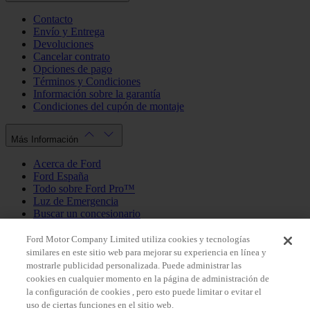
Contacto
Envío y Entrega
Devoluciones
Cancelar contrato
Opciones de pago
Términos y Condiciones
Información sobre la garantía
Condiciones del cupón de montaje
Más Información
Acerca de Ford
Ford España
Todo sobre Ford Pro™
Luz de Emergencia
Buscar un concesionario
Política de cookies
Política de privacidad
Ford Motor Company Limited utiliza cookies y tecnologías
similares en este sitio web para mejorar su experiencia en línea y
mostrarle publicidad personalizada. Puede administrar las
Mi Cuenta
cookies en cualquier momento en la página de administración de
la configuración de cookies , pero esto puede limitar o evitar el
Iniciar sesión / Registrarse
uso de ciertas funciones en el sitio web.
Mis pedidos