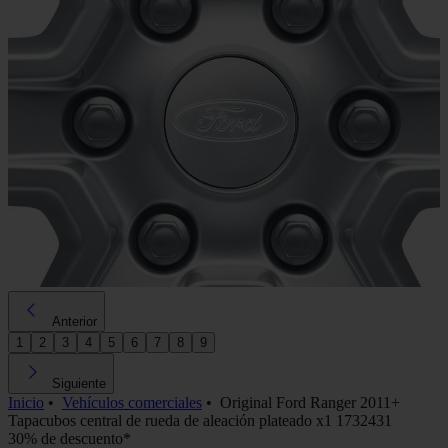
Anterior
1
2
3
4
5
6
7
8
9
Siguiente
Inicio
•
Vehículos comerciales
•
Original Ford Ranger 2011+
Tapacubos central de rueda de aleación plateado x1 1732431
30% de descuento*