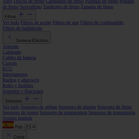
ABS
Discos de freno
Latiguillos de freno
Pastillas de freno
Pedales
de freno
Servofreno
Tambores de freno
Zapatas de freno
Filtros
Ver todo
Filtros de aceite
Filtros de aire
Filtros de combustible
Filtros de habitáculo
Sistema Eléctrico
Antenas
Cableado
Cables de batería
Claxon
ECU
Interruptores
Radios y altavoces
Relés y fusibles
Soportes y fijaciones
Sensores
Ver todo
Sensores de airbag
Sensores de alarma
Sensores de freno
Sensores de motor
Sensores de temperatura
Sensores de transmisión
Sondas lambda
País
Cerrar