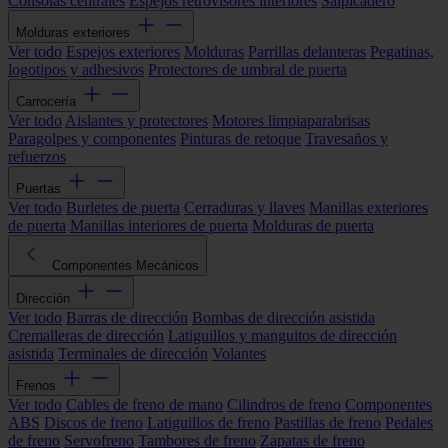
Consolas centrales
Espejos retrovisores interiores
Salpicadero
Molduras exteriores
Ver todo
Espejos exteriores
Molduras
Parrillas delanteras
Pegatinas,
logotipos y adhesivos
Protectores de umbral de puerta
Carrocería
Ver todo
Aislantes y protectores
Motores limpiaparabrisas
Paragolpes y componentes
Pinturas de retoque
Travesaños y
refuerzos
Puertas
Ver todo
Burletes de puerta
Cerraduras y llaves
Manillas exteriores
de puerta
Manillas interiores de puerta
Molduras de puerta
Componentes Mecánicos
Dirección
Ver todo
Barras de dirección
Bombas de dirección asistida
Cremalleras de dirección
Latiguillos y manguitos de dirección
asistida
Terminales de dirección
Volantes
Frenos
Ver todo
Cables de freno de mano
Cilindros de freno
Componentes
ABS
Discos de freno
Latiguillos de freno
Pastillas de freno
Pedales
de freno
Servofreno
Tambores de freno
Zapatas de freno