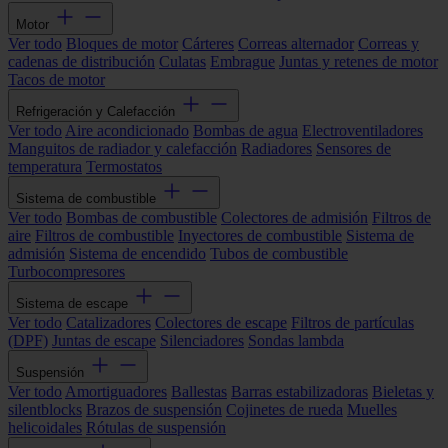
Motor
Ver todo
Bloques de motor
Cárteres
Correas alternador
Correas y
cadenas de distribución
Culatas
Embrague
Juntas y retenes de motor
Tacos de motor
Refrigeración y Calefacción
Ver todo
Aire acondicionado
Bombas de agua
Electroventiladores
Manguitos de radiador y calefacción
Radiadores
Sensores de
temperatura
Termostatos
Sistema de combustible
Ver todo
Bombas de combustible
Colectores de admisión
Filtros de
aire
Filtros de combustible
Inyectores de combustible
Sistema de
admisión
Sistema de encendido
Tubos de combustible
Turbocompresores
Sistema de escape
Ver todo
Catalizadores
Colectores de escape
Filtros de partículas
(DPF)
Juntas de escape
Silenciadores
Sondas lambda
Suspensión
Ver todo
Amortiguadores
Ballestas
Barras estabilizadoras
Bieletas y
silentblocks
Brazos de suspensión
Cojinetes de rueda
Muelles
helicoidales
Rótulas de suspensión