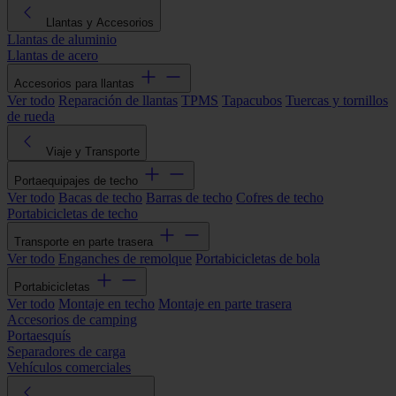
Llantas y Accesorios
Llantas de aluminio
Llantas de acero
Accesorios para llantas
Ver todo
Reparación de llantas
TPMS
Tapacubos
Tuercas y tornillos
de rueda
Viaje y Transporte
Portaequipajes de techo
Ver todo
Bacas de techo
Barras de techo
Cofres de techo
Portabicicletas de techo
Transporte en parte trasera
Ver todo
Enganches de remolque
Portabicicletas de bola
Portabicicletas
Ver todo
Montaje en techo
Montaje en parte trasera
Accesorios de camping
Portaesquís
Separadores de carga
Vehículos comerciales