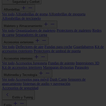
Seguridad y Confort
Alfombrillas
Ver todo
Alfombrillas de goma
Alfombrillas de moqueta
Alfombrillas de terciopelo
Maletero y Almacenamiento
Ver todo
Organizadores de maletero
Protectores de maletero
Redes
de carga
Separadores de carga
Accesorios exteriores
Ver todo
Deflectores de aire
Fundas para coche
Guardabarros
Kit de
accesorios exteriores
Protectores de umbral de puerta
Accesorios interiores
Ver todo
Accesorios furgoneta
Fundas de asiento
Impresiones 3D
Kit de accesorios interiores
Mamparas divisorias
Parasoles
Multimedia y Tecnología
Ver todo
Accesorios para móvil
Dash Cams
Sensores de
aparcamiento
Sistemas de audio y navegación
Accesorios de seguridad
Estilo y Tuning
Estilo