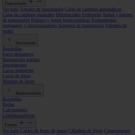
Transmisión
Ver todo
Árboles de transmisión
Cajas de cambios automáticas
Cajas de cambios manuales
Diferenciales
Embrague
Juntas y retenes
de transmisión
Palieres y juntas homocinéticas
Rodamientos,
engranajes y sincronizadores
Sensores de transmisión
Volantes de
motor
Iluminación
Bombillas
Faros delanteros
Iluminación interior
Intermitentes
Luces antiniebla
Luces de freno
Mandos de luces
Mantenimiento
Bombillas
Bujías
Calentadores
Limpiaparabrisas
Frenos
Ver todo
Cables de freno de mano
Cilindros de freno
Componentes