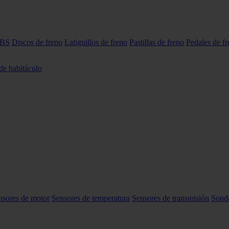
ABS
Discos de freno
Latiguillos de freno
Pastillas de freno
Pedales de f
 de habitáculo
nsores de motor
Sensores de temperatura
Sensores de transmisión
Sond