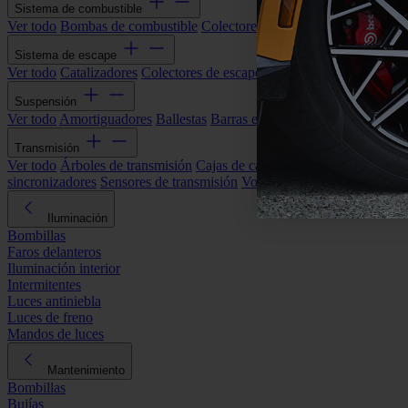
Sistema de combustible
Ver todo
Bombas de combustible
Colectores de admisión
Filtros de ai
Sistema de escape
Ver todo
Catalizadores
Colectores de escape
Filtros de partículas (DP
Suspensión
Ver todo
Amortiguadores
Ballestas
Barras estabilizadoras
Bieletas y s
Transmisión
Ver todo
Árboles de transmisión
Cajas de cambios automáticas
Cajas
sincronizadores
Sensores de transmisión
Volantes de motor
Iluminación
Bombillas
Faros delanteros
Iluminación interior
Intermitentes
Luces antiniebla
Luces de freno
Mandos de luces
Mantenimiento
Bombillas
Bujías