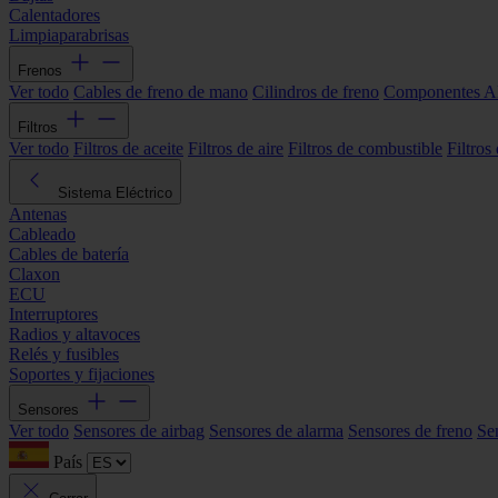
Calentadores
Limpiaparabrisas
Frenos
Ver todo
Cables de freno de mano
Cilindros de freno
Componentes 
Filtros
Ver todo
Filtros de aceite
Filtros de aire
Filtros de combustible
Filtros
Sistema Eléctrico
Antenas
Cableado
Cables de batería
Claxon
ECU
Interruptores
Radios y altavoces
Relés y fusibles
Soportes y fijaciones
Sensores
Ver todo
Sensores de airbag
Sensores de alarma
Sensores de freno
Se
País