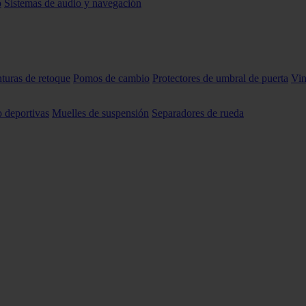
o
Sistemas de audio y navegación
nturas de retoque
Pomos de cambio
Protectores de umbral de puerta
Vin
o deportivas
Muelles de suspensión
Separadores de rueda