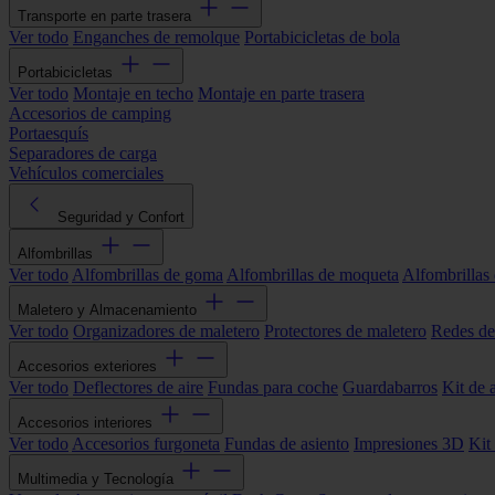
Transporte en parte trasera
Ver todo
Enganches de remolque
Portabicicletas de bola
Portabicicletas
Ver todo
Montaje en techo
Montaje en parte trasera
Accesorios de camping
Portaesquís
Separadores de carga
Vehículos comerciales
Seguridad y Confort
Alfombrillas
Ver todo
Alfombrillas de goma
Alfombrillas de moqueta
Alfombrillas 
Maletero y Almacenamiento
Ver todo
Organizadores de maletero
Protectores de maletero
Redes de
Accesorios exteriores
Ver todo
Deflectores de aire
Fundas para coche
Guardabarros
Kit de 
Accesorios interiores
Ver todo
Accesorios furgoneta
Fundas de asiento
Impresiones 3D
Kit
Multimedia y Tecnología