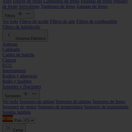
ABS
Discos de freno
Latiguillos de freno
Pastillas de freno
Pedales
de freno
Servofreno
Tambores de freno
Zapatas de freno
Filtros
Ver todo
Filtros de aceite
Filtros de aire
Filtros de combustible
Filtros de habitáculo
Sistema Eléctrico
Antenas
Cableado
Cables de batería
Claxon
ECU
Interruptores
Radios y altavoces
Relés y fusibles
Soportes y fijaciones
Sensores
Ver todo
Sensores de airbag
Sensores de alarma
Sensores de freno
Sensores de motor
Sensores de temperatura
Sensores de transmisión
Sondas lambda
País
Cerrar