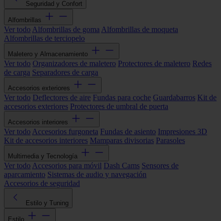
Seguridad y Confort
Alfombrillas
Ver todo
Alfombrillas de goma
Alfombrillas de moqueta
Alfombrillas de terciopelo
Maletero y Almacenamiento
Ver todo
Organizadores de maletero
Protectores de maletero
Redes
de carga
Separadores de carga
Accesorios exteriores
Ver todo
Deflectores de aire
Fundas para coche
Guardabarros
Kit de
accesorios exteriores
Protectores de umbral de puerta
Accesorios interiores
Ver todo
Accesorios furgoneta
Fundas de asiento
Impresiones 3D
Kit de accesorios interiores
Mamparas divisorias
Parasoles
Multimedia y Tecnología
Ver todo
Accesorios para móvil
Dash Cams
Sensores de
aparcamiento
Sistemas de audio y navegación
Accesorios de seguridad
Estilo y Tuning
Estilo