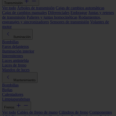
Transmisión
Ver todo
Árboles de transmisión
Cajas de cambios automáticas
Cajas de cambios manuales
Diferenciales
Embrague
Juntas y retenes
de transmisión
Palieres y juntas homocinéticas
Rodamientos,
engranajes y sincronizadores
Sensores de transmisión
Volantes de
motor
Iluminación
Bombillas
Faros delanteros
Iluminación interior
Intermitentes
Luces antiniebla
Luces de freno
Mandos de luces
Mantenimiento
Bombillas
Bujías
Calentadores
Limpiaparabrisas
Frenos
Ver todo
Cables de freno de mano
Cilindros de freno
Componentes