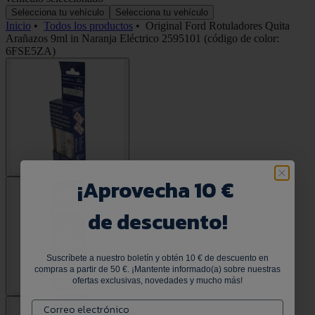
Selecciona tu vehículo
Selecciona tu vehículo
Inicio
•
Todos los productos
•
Original Ford Rotuladores Quita
Arañazos 9ml in Naranja Eléctrico 2595101 (código de color:
6FSE5ZA)
¡
Aprovecha 10 €
de descuento!
Suscríbete a nuestro boletín y obtén 10 € de descuento en
compras a partir de 50 €. ¡Mantente informado(a) sobre nuestras
ofertas exclusivas, novedades y mucho más!