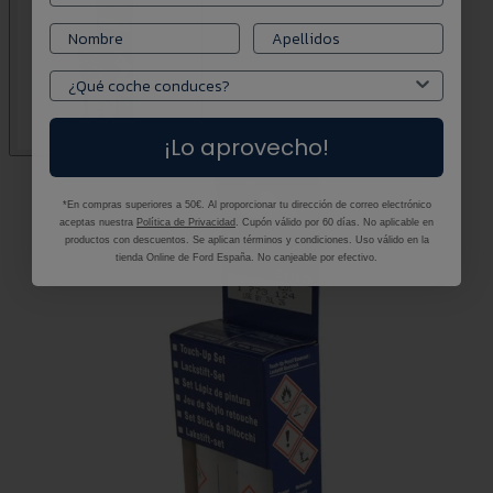
¡Lo aprovecho!
*En compras superiores a 50€. Al proporcionar tu dirección de correo electrónico
aceptas nuestra
Política de Privacidad
. Cupón válido por 60 días. No aplicable en
productos con descuentos. Se aplican términos y condiciones. Uso válido en la
tienda Online de Ford España. No canjeable por efectivo.