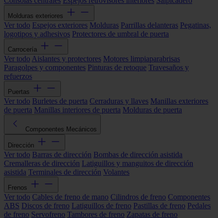
Consolas centrales
Espejos retrovisores interiores
Salpicadero
Molduras exteriores
Ver todo
Espejos exteriores
Molduras
Parrillas delanteras
Pegatinas,
logotipos y adhesivos
Protectores de umbral de puerta
Carrocería
Ver todo
Aislantes y protectores
Motores limpiaparabrisas
Paragolpes y componentes
Pinturas de retoque
Travesaños y
refuerzos
Puertas
Ver todo
Burletes de puerta
Cerraduras y llaves
Manillas exteriores
de puerta
Manillas interiores de puerta
Molduras de puerta
Componentes Mecánicos
Dirección
Ver todo
Barras de dirección
Bombas de dirección asistida
Cremalleras de dirección
Latiguillos y manguitos de dirección
asistida
Terminales de dirección
Volantes
Frenos
Ver todo
Cables de freno de mano
Cilindros de freno
Componentes
ABS
Discos de freno
Latiguillos de freno
Pastillas de freno
Pedales
de freno
Servofreno
Tambores de freno
Zapatas de freno