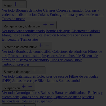
Motor
Ver todo
Bloques de motor
Cárteres
Correas alternador
Correas y
cadenas de distribución
Culatas
Embrague
Juntas y retenes de motor
Tacos de motor
Refrigeración y Calefacción
Ver todo
Aire acondicionado
Bombas de agua
Electroventiladores
Manguitos de radiador y calefacción
Radiadores
Sensores de
temperatura
Termostatos
Sistema de combustible
Ver todo
Bombas de combustible
Colectores de admisión
Filtros de
aire
Filtros de combustible
Inyectores de combustible
Sistema de
admisión
Sistema de encendido
Tubos de combustible
Turbocompresores
Sistema de escape
Ver todo
Catalizadores
Colectores de escape
Filtros de partículas
(DPF)
Juntas de escape
Silenciadores
Sondas lambda
Suspensión
Ver todo
Amortiguadores
Ballestas
Barras estabilizadoras
Bieletas y
silentblocks
Brazos de suspensión
Cojinetes de rueda
Muelles
helicoidales
Rótulas de suspensión