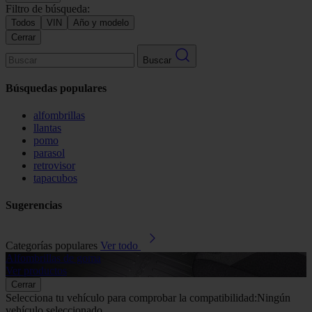
Filtro de búsqueda:
Todos
VIN
Año y modelo
Cerrar
Buscar
Búsquedas populares
alfombrillas
llantas
pomo
parasol
retrovisor
tapacubos
Sugerencias
Categorías populares
Ver todo
Alfombrillas de goma
G
Ver productos
V
Cerrar
Selecciona tu vehículo para comprobar la compatibilidad:
Ningún
vehículo seleccionado