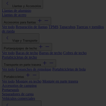
Llantas y Accesorios
Llantas de aluminio
Llantas de acero
Accesorios para llantas
Ver todo
Reparación de llantas
TPMS
Tapacubos
Tuercas y tornillos
de rueda
Viaje y Transporte
Portaequipajes de techo
Ver todo
Bacas de techo
Barras de techo
Cofres de techo
Portabicicletas de techo
Transporte en parte trasera
Ver todo
Enganches de remolque
Portabicicletas de bola
Portabicicletas
Ver todo
Montaje en techo
Montaje en parte trasera
Accesorios de camping
Portaesquís
Separadores de carga
Vehículos comerciales