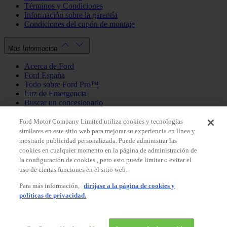
Términos y Condiciones
Información sobre la garantía
Condiciones del cupón de montaje
Más Información
Acerca de Ford
Ford España
Todo sobre Ford Pro™
Luz de Emergencia
Buscar un concesionario
Política de cookies
Política de privacidad
Ford Motor Company Limited utiliza cookies y tecnologías
similares en este sitio web para mejorar su experiencia en línea y
mostrarle publicidad personalizada. Puede administrar las
Mi Cuenta
cookies en cualquier momento en la página de administración de
la configuración de cookies , pero esto puede limitar o evitar el
Iniciar sesión / Registrarse
uso de ciertas funciones en el sitio web.
Mis pedidos
Para más información,
diríjase a la página de cookies y
País
políticas de privacidad.
Facebook
X
Instagram
Youtube
LinkedIn
© 2026 Ford España, S.L.
Ford Shop España