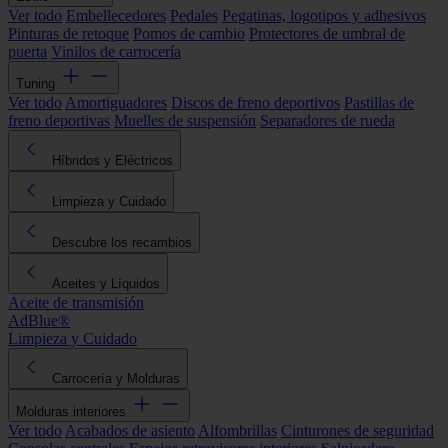
Ver todo
Embellecedores
Pedales
Pegatinas, logotipos y adhesivos
Pinturas de retoque
Pomos de cambio
Protectores de umbral de
puerta
Vinilos de carrocería
Tuning
Ver todo
Amortiguadores
Discos de freno deportivos
Pastillas de
freno deportivas
Muelles de suspensión
Separadores de rueda
Híbridos y Eléctricos
Limpieza y Cuidado
Descubre los recambios
Aceites y Líquidos
Aceite de transmisión
AdBlue®
Limpieza y Cuidado
Carrocería y Molduras
Molduras interiores
Ver todo
Acabados de asiento
Alfombrillas
Cinturones de seguridad