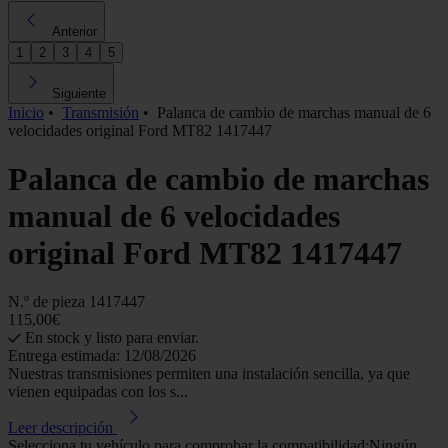
Anterior
1
2
3
4
5
Siguiente
Inicio
•
Transmisión
•
Palanca de cambio de marchas manual de 6
velocidades original Ford MT82 1417447
Palanca de cambio de marchas
manual de 6 velocidades
original Ford MT82 1417447
N.º de pieza
1417447
115,00€
En stock y listo para enviar.
Entrega estimada: 12/08/2026
Nuestras transmisiones permiten una instalación sencilla, ya que
vienen equipadas con los s...
Leer descripción
Selecciona tu vehículo para comprobar la compatibilidad:
Ningún