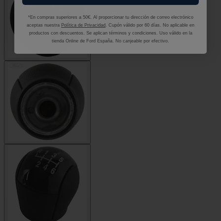
*En compras superiores a 50€. Al proporcionar tu dirección de correo electrónico
aceptas nuestra
Política de Privacidad
. Cupón válido por 60 días. No aplicable en
productos con descuentos. Se aplican términos y condiciones. Uso válido en la
tienda Online de Ford España. No canjeable por efectivo.