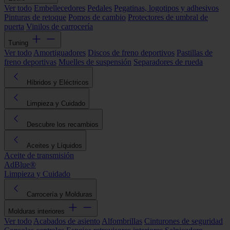
Ver todo
Embellecedores
Pedales
Pegatinas, logotipos y adhesivos
Pinturas de retoque
Pomos de cambio
Protectores de umbral de
puerta
Vinilos de carrocería
Tuning
Ver todo
Amortiguadores
Discos de freno deportivos
Pastillas de
freno deportivas
Muelles de suspensión
Separadores de rueda
Híbridos y Eléctricos
Limpieza y Cuidado
Descubre los recambios
Aceites y Líquidos
Aceite de transmisión
AdBlue®
Limpieza y Cuidado
Carrocería y Molduras
Molduras interiores
Ver todo
Acabados de asiento
Alfombrillas
Cinturones de seguridad