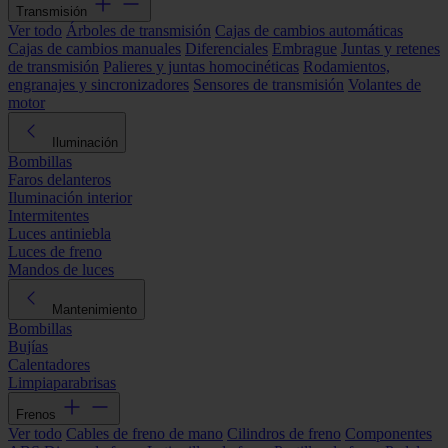
Transmisión
Ver todo
Árboles de transmisión
Cajas de cambios automáticas
Cajas de cambios manuales
Diferenciales
Embrague
Juntas y retenes
de transmisión
Palieres y juntas homocinéticas
Rodamientos,
engranajes y sincronizadores
Sensores de transmisión
Volantes de
motor
Iluminación
Bombillas
Faros delanteros
Iluminación interior
Intermitentes
Luces antiniebla
Luces de freno
Mandos de luces
Mantenimiento
Bombillas
Bujías
Calentadores
Limpiaparabrisas
Frenos
Ver todo
Cables de freno de mano
Cilindros de freno
Componentes