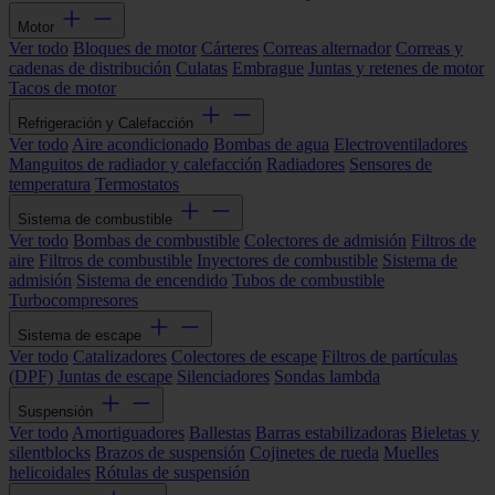
Motor
Ver todo
Bloques de motor
Cárteres
Correas alternador
Correas y
cadenas de distribución
Culatas
Embrague
Juntas y retenes de motor
Tacos de motor
Refrigeración y Calefacción
Ver todo
Aire acondicionado
Bombas de agua
Electroventiladores
Manguitos de radiador y calefacción
Radiadores
Sensores de
temperatura
Termostatos
Sistema de combustible
Ver todo
Bombas de combustible
Colectores de admisión
Filtros de
aire
Filtros de combustible
Inyectores de combustible
Sistema de
admisión
Sistema de encendido
Tubos de combustible
Turbocompresores
Sistema de escape
Ver todo
Catalizadores
Colectores de escape
Filtros de partículas
(DPF)
Juntas de escape
Silenciadores
Sondas lambda
Suspensión
Ver todo
Amortiguadores
Ballestas
Barras estabilizadoras
Bieletas y
silentblocks
Brazos de suspensión
Cojinetes de rueda
Muelles
helicoidales
Rótulas de suspensión