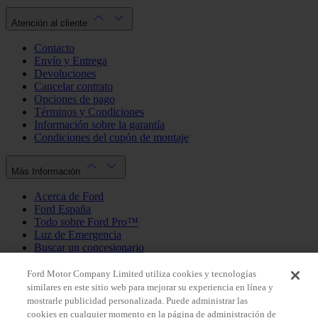
Atención al cliente
Contacto
Envío y Entrega
Devoluciones
Cancelar contrato
Opciones de pago
Términos y Condiciones
Información sobre la garantía
Condiciones del cupón de montaje
Más Información
Acerca de Ford
Ford España
Todo sobre Ford Pro™
Luz de Emergencia
Buscar un concesionario
Política de cookies
Política de privacidad
Ford Motor Company Limited utiliza cookies y tecnologías
similares en este sitio web para mejorar su experiencia en línea y
mostrarle publicidad personalizada. Puede administrar las
Mi Cuenta
cookies en cualquier momento en la página de administración de