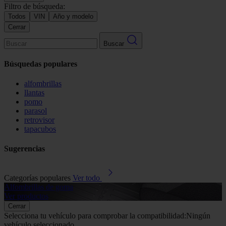
Filtro de búsqueda:
Todos
VIN
Año y modelo
Cerrar
Buscar
Búsquedas populares
alfombrillas
llantas
pomo
parasol
retrovisor
tapacubos
Sugerencias
Categorías populares
Ver todo
Alfombrillas de goma
G
Ver productos
V
Cerrar
Selecciona tu vehículo para comprobar la compatibilidad:
Ningún
vehículo seleccionado