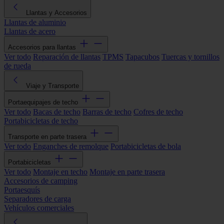
Llantas y Accesorios
Llantas de aluminio
Llantas de acero
Accesorios para llantas
Ver todo
Reparación de llantas
TPMS
Tapacubos
Tuercas y tornillos
de rueda
Viaje y Transporte
Portaequipajes de techo
Ver todo
Bacas de techo
Barras de techo
Cofres de techo
Portabicicletas de techo
Transporte en parte trasera
Ver todo
Enganches de remolque
Portabicicletas de bola
Portabicicletas
Ver todo
Montaje en techo
Montaje en parte trasera
Accesorios de camping
Portaesquís
Separadores de carga
Vehículos comerciales