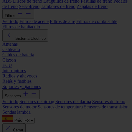
ABS
Discos de freno
Latiguillos de freno
Pastillas de freno
Pedales
de freno
Servofreno
Tambores de freno
Zapatas de freno
Filtros
Ver todo
Filtros de aceite
Filtros de aire
Filtros de combustible
Filtros de habitáculo
Sistema Eléctrico
Antenas
Cableado
Cables de batería
Claxon
ECU
Interruptores
Radios y altavoces
Relés y fusibles
Soportes y fijaciones
Sensores
Ver todo
Sensores de airbag
Sensores de alarma
Sensores de freno
Sensores de motor
Sensores de temperatura
Sensores de transmisión
Sondas lambda
País
Cerrar