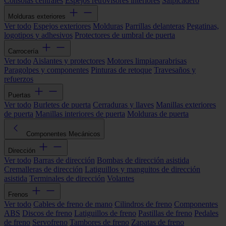
Consolas centrales
Espejos retrovisores interiores
Salpicadero
Molduras exteriores
Ver todo
Espejos exteriores
Molduras
Parrillas delanteras
Pegatinas,
logotipos y adhesivos
Protectores de umbral de puerta
Carrocería
Ver todo
Aislantes y protectores
Motores limpiaparabrisas
Paragolpes y componentes
Pinturas de retoque
Travesaños y
refuerzos
Puertas
Ver todo
Burletes de puerta
Cerraduras y llaves
Manillas exteriores
de puerta
Manillas interiores de puerta
Molduras de puerta
Componentes Mecánicos
Dirección
Ver todo
Barras de dirección
Bombas de dirección asistida
Cremalleras de dirección
Latiguillos y manguitos de dirección
asistida
Terminales de dirección
Volantes
Frenos
Ver todo
Cables de freno de mano
Cilindros de freno
Componentes
ABS
Discos de freno
Latiguillos de freno
Pastillas de freno
Pedales
de freno
Servofreno
Tambores de freno
Zapatas de freno