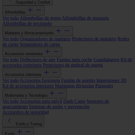
Seguridad y Confort
Alfombrillas
Ver todo
Alfombrillas de goma
Alfombrillas de moqueta
Alfombrillas de terciopelo
Maletero y Almacenamiento
Ver todo
Organizadores de maletero
Protectores de maletero
Redes
de carga
Separadores de carga
Accesorios exteriores
Ver todo
Deflectores de aire
Fundas para coche
Guardabarros
Kit de
accesorios exteriores
Protectores de umbral de puerta
Accesorios interiores
Ver todo
Accesorios furgoneta
Fundas de asiento
Impresiones 3D
Kit de accesorios interiores
Mamparas divisorias
Parasoles
Multimedia y Tecnología
Ver todo
Accesorios para móvil
Dash Cams
Sensores de
aparcamiento
Sistemas de audio y navegación
Accesorios de seguridad
Estilo y Tuning
Estilo