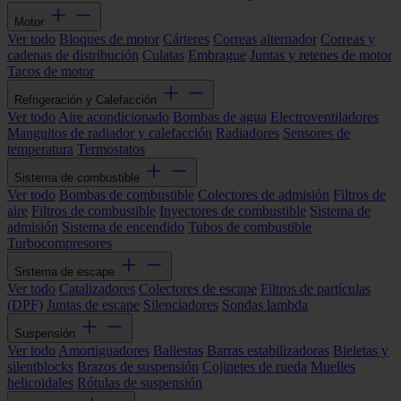
Motor
Ver todo
Bloques de motor
Cárteres
Correas alternador
Correas y
cadenas de distribución
Culatas
Embrague
Juntas y retenes de motor
Tacos de motor
Refrigeración y Calefacción
Ver todo
Aire acondicionado
Bombas de agua
Electroventiladores
Manguitos de radiador y calefacción
Radiadores
Sensores de
temperatura
Termostatos
Sistema de combustible
Ver todo
Bombas de combustible
Colectores de admisión
Filtros de
aire
Filtros de combustible
Inyectores de combustible
Sistema de
admisión
Sistema de encendido
Tubos de combustible
Turbocompresores
Sistema de escape
Ver todo
Catalizadores
Colectores de escape
Filtros de partículas
(DPF)
Juntas de escape
Silenciadores
Sondas lambda
Suspensión
Ver todo
Amortiguadores
Ballestas
Barras estabilizadoras
Bieletas y
silentblocks
Brazos de suspensión
Cojinetes de rueda
Muelles
helicoidales
Rótulas de suspensión