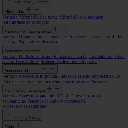
Seguridad y Confort
Alfombrillas
Ver todo
Alfombrillas de goma
Alfombrillas de moqueta
Alfombrillas de terciopelo
Maletero y Almacenamiento
Ver todo
Organizadores de maletero
Protectores de maletero
Redes
de carga
Separadores de carga
Accesorios exteriores
Ver todo
Deflectores de aire
Fundas para coche
Guardabarros
Kit de
accesorios exteriores
Protectores de umbral de puerta
Accesorios interiores
Ver todo
Accesorios furgoneta
Fundas de asiento
Impresiones 3D
Kit de accesorios interiores
Mamparas divisorias
Parasoles
Multimedia y Tecnología
Ver todo
Accesorios para móvil
Dash Cams
Sensores de
aparcamiento
Sistemas de audio y navegación
Accesorios de seguridad
Estilo y Tuning
Estilo