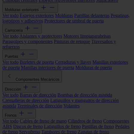
Consolas centrales
Espejos retrovisores interiores
Salpicadero
Molduras exteriores
Ver todo
Espejos exteriores
Molduras
Parrillas delanteras
Pegatinas,
logotipos y adhesivos
Protectores de umbral de puerta
Carrocería
Ver todo
Aislantes y protectores
Motores limpiaparabrisas
Paragolpes y componentes
Pinturas de retoque
Travesaños y
refuerzos
Puertas
Ver todo
Burletes de puerta
Cerraduras y llaves
Manillas exteriores
de puerta
Manillas interiores de puerta
Molduras de puerta
Componentes Mecánicos
Dirección
Ver todo
Barras de dirección
Bombas de dirección asistida
Cremalleras de dirección
Latiguillos y manguitos de dirección
asistida
Terminales de dirección
Volantes
Frenos
Ver todo
Cables de freno de mano
Cilindros de freno
Componentes
ABS
Discos de freno
Latiguillos de freno
Pastillas de freno
Pedales
de freno
Servofreno
Tambores de freno
Zapatas de freno