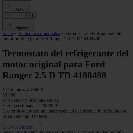
Anterior
1
2
3
4
5
Siguiente
Inicio
•
Vehículos comerciales
•
Termostato del refrigerante del
motor original para Ford Ranger 2.5 D TD 4188498
Termostato del refrigerante del
motor original para Ford
Ranger 2.5 D TD 4188498
N.º de pieza
4188498
53,00€
En stock y listo para enviar.
Entrega estimada: 12/08/2026
Los termostatos son una parte esencial del sistema de refrigeración
de su vehículo. Un term...
Leer descripción
Selecciona tu vehículo para comprobar la compatibilidad:
Ningún