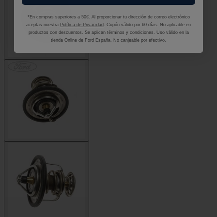
*En compras superiores a 50€. Al proporcionar tu dirección de correo electrónico
aceptas nuestra
Política de Privacidad
. Cupón válido por 60 días. No aplicable en
productos con descuentos. Se aplican términos y condiciones. Uso válido en la
tienda Online de Ford España. No canjeable por efectivo.