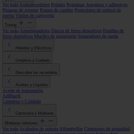
Ver todo
Embellecedores
Pedales
Pegatinas, logotipos y adhesivos
Pinturas de retoque
Pomos de cambio
Protectores de umbral de
puerta
Vinilos de carrocería
Tuning
Ver todo
Amortiguadores
Discos de freno deportivos
Pastillas de
freno deportivas
Muelles de suspensión
Separadores de rueda
Híbridos y Eléctricos
Limpieza y Cuidado
Descubre los recambios
Aceites y Líquidos
Aceite de transmisión
AdBlue®
Limpieza y Cuidado
Carrocería y Molduras
Molduras interiores
Ver todo
Acabados de asiento
Alfombrillas
Cinturones de seguridad