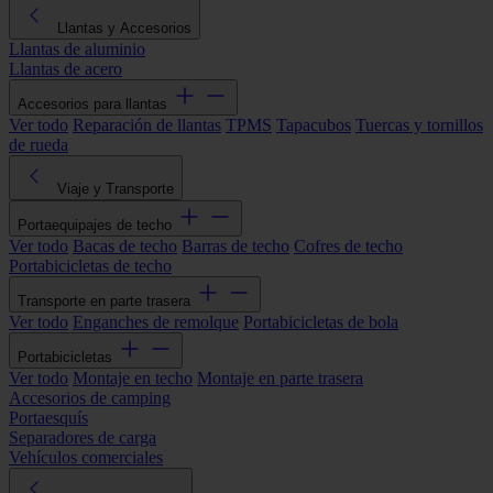
Llantas y Accesorios
Llantas de aluminio
Llantas de acero
Accesorios para llantas
Ver todo
Reparación de llantas
TPMS
Tapacubos
Tuercas y tornillos
de rueda
Viaje y Transporte
Portaequipajes de techo
Ver todo
Bacas de techo
Barras de techo
Cofres de techo
Portabicicletas de techo
Transporte en parte trasera
Ver todo
Enganches de remolque
Portabicicletas de bola
Portabicicletas
Ver todo
Montaje en techo
Montaje en parte trasera
Accesorios de camping
Portaesquís
Separadores de carga
Vehículos comerciales