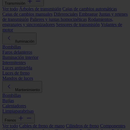
Transmisión
Ver todo
Árboles de transmisión
Cajas de cambios automáticas
Cajas de cambios manuales
Diferenciales
Embrague
Juntas y retenes
de transmisión
Palieres y juntas homocinéticas
Rodamientos,
engranajes y sincronizadores
Sensores de transmisión
Volantes de
motor
Iluminación
Bombillas
Faros delanteros
Iluminación interior
Intermitentes
Luces antiniebla
Luces de freno
Mandos de luces
Mantenimiento
Bombillas
Bujías
Calentadores
Limpiaparabrisas
Frenos
Ver todo
Cables de freno de mano
Cilindros de freno
Componentes