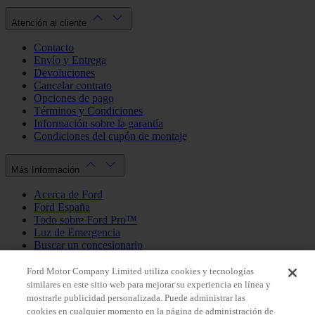
Atención al cliente
Contacto
Envío y Entrega
Devoluciones
Cancelar contrato
Opciones de pago
Términos y Condiciones
Información sobre la garantía
Condiciones del cupón de montaje
Más Información
Acerca de Ford
Ford España
Todo sobre Ford Pro™
Luz de Emergencia
Buscar un concesionario
Política de cookies
Política de privacidad
Ford Motor Company Limited utiliza cookies y tecnologías
similares en este sitio web para mejorar su experiencia en línea y
mostrarle publicidad personalizada. Puede administrar las
Mi Cuenta
cookies en cualquier momento en la página de administración de