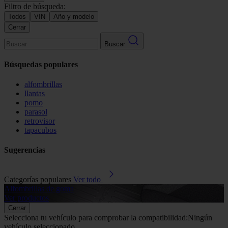
Filtro de búsqueda:
Todos
VIN
Año y modelo
Cerrar
Buscar
Búsquedas populares
alfombrillas
llantas
pomo
parasol
retrovisor
tapacubos
Sugerencias
Categorías populares
Ver todo
Alfombrillas de goma
G
Ver productos
V
Cerrar
Selecciona tu vehículo para comprobar la compatibilidad:
Ningún
vehículo seleccionado